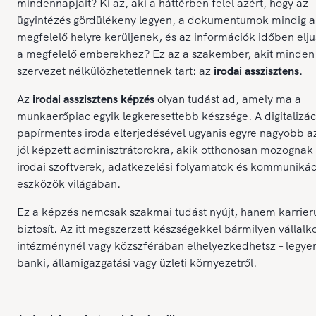
mindennapjait? Ki az, aki a háttérben felel azért, hogy az
ügyintézés gördülékeny legyen, a dokumentumok mindig a
megfelelő helyre kerüljenek, és az információk időben elj
a megfelelő emberekhez? Ez az a szakember, akit minden
szervezet nélkülözhetetlennek tart: az
irodai asszisztens
.
Az
irodai asszisztens képzés
olyan tudást ad, amely ma a
munkaerőpiac egyik legkeresettebb készsége. A digitalizác
papírmentes iroda elterjedésével ugyanis egyre nagyobb a
jól képzett adminisztrátorokra, akik otthonosan mozognak
irodai szoftverek, adatkezelési folyamatok és kommunikác
eszközök világában.
Ez a képzés nemcsak szakmai tudást nyújt, hanem karrieru
biztosít. Az itt megszerzett készségekkel bármilyen vállalk
intézménynél vagy közszférában elhelyezkedhetsz – legye
banki, államigazgatási vagy üzleti környezetről.