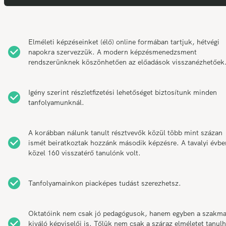
Elméleti képzéseinket (élő) online formában tartjuk, hétvégi
napokra szervezzük. A modern képzésmenedzsment
rendszerünknek köszönhetően az előadások visszanézhetőek
Igény szerint részletfizetési lehetőséget biztosítunk minden
tanfolyamunknál.
A korábban nálunk tanult résztvevők közül több mint százan
ismét beiratkoztak hozzánk második képzésre. A tavalyi évbe
közel 160 visszatérő tanulónk volt.
Tanfolyamainkon piacképes tudást szerezhetsz.
Oktatóink nem csak jó pedagógusok, hanem egyben a szakm
kiváló képviselői is. Tőlük nem csak a száraz elméletet tanul