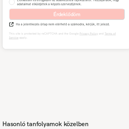
Elolvastam és elfogadom az adatkezelési tájékoztatót. Hozzájárulok, hogy
adataimat elküldjétek a képzés szervezőjének.
Érdeklődöm
Ha a jelentkezés űrlap nem elérhető a számodra, kérjük, itt jelezd.
This site is protected by reCAPTCHA and the Google
Privacy Policy
and
Terms of
Service
apply.
Hasonló tanfolyamok közelben