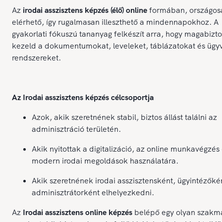
Az
irodai asszisztens képzés (élő) online
formában, országos
elérhető, így rugalmasan illeszthető a mindennapokhoz. A
gyakorlati fókuszú tananyag felkészít arra, hogy magabizt
kezeld a dokumentumokat, leveleket, táblázatokat és ügyvi
rendszereket.
Az Irodai asszisztens képzés célcsoportja
Azok, akik szeretnének stabil, biztos állást találni az
adminisztráció területén.
Akik nyitottak a digitalizáció, az online munkavégzés 
modern irodai megoldások használatára.
Akik szeretnének irodai asszisztensként, ügyintézőké
adminisztrátorként elhelyezkedni.
Az
Irodai asszisztens online képzés
belépő egy olyan szakm