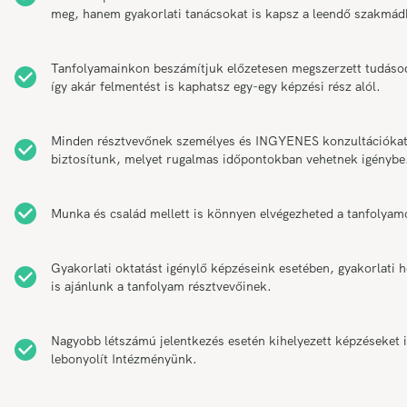
meg, hanem gyakorlati tanácsokat is kapsz a leendő szakmád
Tanfolyamainkon beszámítjuk előzetesen megszerzett tudáso
így akár felmentést is kaphatsz egy-egy képzési rész alól.
Minden résztvevőnek személyes és INGYENES konzultációka
biztosítunk, melyet rugalmas időpontokban vehetnek igénybe
Munka és család mellett is könnyen elvégezheted a tanfolyam
Gyakorlati oktatást igénylő képzéseink esetében, gyakorlati h
is ajánlunk a tanfolyam résztvevőinek.
Nagyobb létszámú jelentkezés esetén kihelyezett képzéseket 
lebonyolít Intézményünk.