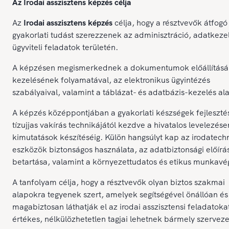
Az Irodai asszisztens képzés célja
Az
Irodai asszisztens képzés
célja, hogy a résztvevők átfogó
gyakorlati tudást szerezzenek az adminisztráció, adatkeze
ügyviteli feladatok területén.
A képzésen megismerkednek a dokumentumok előállításá
kezelésének folyamatával, az elektronikus ügyintézés
szabályaival, valamint a táblázat- és adatbázis-kezelés ala
A képzés középpontjában a gyakorlati készségek fejlesztés
tízujjas vakírás technikájától kezdve a hivatalos levelezése
kimutatások készítéséig. Külön hangsúlyt kap az irodatech
eszközök biztonságos használata, az adatbiztonsági előírá
betartása, valamint a környezettudatos és etikus munkavé
A tanfolyam célja, hogy a résztvevők olyan biztos szakmai
alapokra tegyenek szert, amelyek segítségével önállóan és
magabiztosan láthatják el az irodai asszisztensi feladatokat
értékes, nélkülözhetetlen tagjai lehetnek bármely szervez