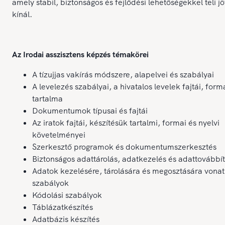
amely stabil, biztonságos és fejlődési lehetőségekkel teli j
kínál.
Az Irodai asszisztens képzés témakörei
A tízujjas vakírás módszere, alapelvei és szabályai
A levelezés szabályai, a hivatalos levelek fajtái, form
tartalma
Dokumentumok típusai és fajtái
Az iratok fajtái, készítésük tartalmi, formai és nyelvi
követelményei
Szerkesztő programok és dokumentumszerkesztés
Biztonságos adattárolás, adatkezelés és adattovábbí
Adatok kezelésére, tárolására és megosztására vona
szabályok
Kódolási szabályok
Táblázatkészítés
Adatbázis készítés