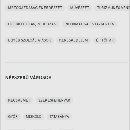
MEZŐGAZDASÁG ÉS ERDÉSZET
MŰVÉSZET
TURIZMUS ÉS VEN
HOBBIFOTÓZÁS, -VIDEÓZÁS
INFORMATIKA ÉS TÁVKÖZLÉS
EGYÉB SZOLGÁLTATÁSOK
KERESKEDELEM
ÉPÍTŐIPAR
NÉPSZERŰ VÁROSOK
KECSKEMÉT
SZÉKESFEHÉRVÁR
GYŐR
MISKOLC
TATABÁNYA