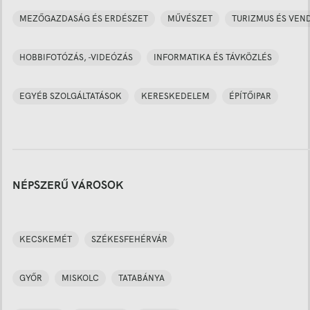
MEZŐGAZDASÁG ÉS ERDÉSZET
MŰVÉSZET
TURIZMUS ÉS VEN
HOBBIFOTÓZÁS, -VIDEÓZÁS
INFORMATIKA ÉS TÁVKÖZLÉS
EGYÉB SZOLGÁLTATÁSOK
KERESKEDELEM
ÉPÍTŐIPAR
NÉPSZERŰ VÁROSOK
KECSKEMÉT
SZÉKESFEHÉRVÁR
GYŐR
MISKOLC
TATABÁNYA