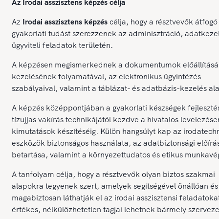
Az Irodai asszisztens képzés célja
Az
Irodai asszisztens képzés
célja, hogy a résztvevők átfogó
gyakorlati tudást szerezzenek az adminisztráció, adatkeze
ügyviteli feladatok területén.
A képzésen megismerkednek a dokumentumok előállításá
kezelésének folyamatával, az elektronikus ügyintézés
szabályaival, valamint a táblázat- és adatbázis-kezelés ala
A képzés középpontjában a gyakorlati készségek fejlesztés
tízujjas vakírás technikájától kezdve a hivatalos levelezése
kimutatások készítéséig. Külön hangsúlyt kap az irodatech
eszközök biztonságos használata, az adatbiztonsági előírá
betartása, valamint a környezettudatos és etikus munkavé
A tanfolyam célja, hogy a résztvevők olyan biztos szakmai
alapokra tegyenek szert, amelyek segítségével önállóan és
magabiztosan láthatják el az irodai asszisztensi feladatokat
értékes, nélkülözhetetlen tagjai lehetnek bármely szervez