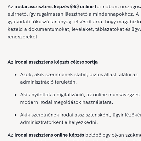
Az
irodai asszisztens képzés (élő) online
formában, országos
elérhető, így rugalmasan illeszthető a mindennapokhoz. A
gyakorlati fókuszú tananyag felkészít arra, hogy magabizt
kezeld a dokumentumokat, leveleket, táblázatokat és ügyvi
rendszereket.
Az Irodai asszisztens képzés célcsoportja
Azok, akik szeretnének stabil, biztos állást találni az
adminisztráció területén.
Akik nyitottak a digitalizáció, az online munkavégzés 
modern irodai megoldások használatára.
Akik szeretnének irodai asszisztensként, ügyintézőké
adminisztrátorként elhelyezkedni.
Az
Irodai asszisztens online képzés
belépő egy olyan szakm