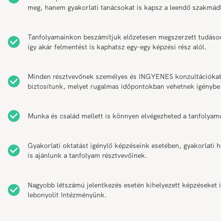
meg, hanem gyakorlati tanácsokat is kapsz a leendő szakmád
Tanfolyamainkon beszámítjuk előzetesen megszerzett tudáso
így akár felmentést is kaphatsz egy-egy képzési rész alól.
Minden résztvevőnek személyes és INGYENES konzultációka
biztosítunk, melyet rugalmas időpontokban vehetnek igénybe
Munka és család mellett is könnyen elvégezheted a tanfolyam
Gyakorlati oktatást igénylő képzéseink esetében, gyakorlati h
is ajánlunk a tanfolyam résztvevőinek.
Nagyobb létszámú jelentkezés esetén kihelyezett képzéseket 
lebonyolít Intézményünk.