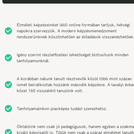
Elméleti képzéseinket (élő) online formában tartjuk, hétvégi
napokra szervezzük. A modern képzésmenedzsment
rendszerünknek köszönhetően az előadások visszanézhetőek
Igény szerint részletfizetési lehetőséget biztosítunk minden
tanfolyamunknál.
A korábban nálunk tanult résztvevők közül több mint százan
ismét beiratkoztak hozzánk második képzésre. A tavalyi évbe
közel 160 visszatérő tanulónk volt.
Tanfolyamainkon piacképes tudást szerezhetsz.
Oktatóink nem csak jó pedagógusok, hanem egyben a szakm
kiváló képviselői is. Tőlük nem csak a száraz elméletet tanul