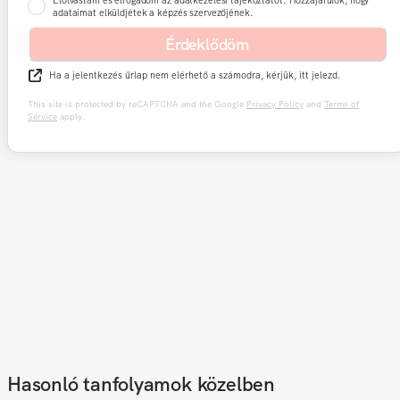
Elolvastam és elfogadom az adatkezelési tájékoztatót. Hozzájárulok, hogy
adataimat elküldjétek a képzés szervezőjének.
Érdeklődöm
Ha a jelentkezés űrlap nem elérhető a számodra, kérjük, itt jelezd.
This site is protected by reCAPTCHA and the Google
Privacy Policy
and
Terms of
Service
apply.
Hasonló tanfolyamok közelben