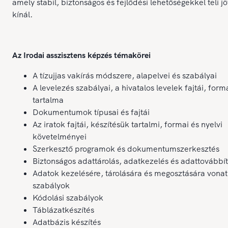
amely stabil, biztonságos és fejlődési lehetőségekkel teli j
kínál.
Az Irodai asszisztens képzés témakörei
A tízujjas vakírás módszere, alapelvei és szabályai
A levelezés szabályai, a hivatalos levelek fajtái, form
tartalma
Dokumentumok típusai és fajtái
Az iratok fajtái, készítésük tartalmi, formai és nyelvi
követelményei
Szerkesztő programok és dokumentumszerkesztés
Biztonságos adattárolás, adatkezelés és adattovábbí
Adatok kezelésére, tárolására és megosztására vona
szabályok
Kódolási szabályok
Táblázatkészítés
Adatbázis készítés