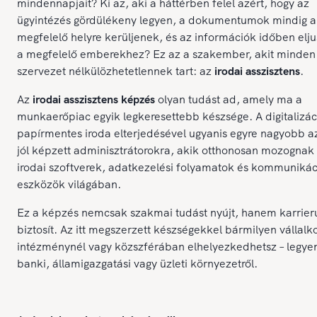
mindennapjait? Ki az, aki a háttérben felel azért, hogy az
ügyintézés gördülékeny legyen, a dokumentumok mindig a
megfelelő helyre kerüljenek, és az információk időben elj
a megfelelő emberekhez? Ez az a szakember, akit minden
szervezet nélkülözhetetlennek tart: az
irodai asszisztens
.
Az
irodai asszisztens képzés
olyan tudást ad, amely ma a
munkaerőpiac egyik legkeresettebb készsége. A digitalizác
papírmentes iroda elterjedésével ugyanis egyre nagyobb a
jól képzett adminisztrátorokra, akik otthonosan mozognak
irodai szoftverek, adatkezelési folyamatok és kommunikác
eszközök világában.
Ez a képzés nemcsak szakmai tudást nyújt, hanem karrieru
biztosít. Az itt megszerzett készségekkel bármilyen vállalk
intézménynél vagy közszférában elhelyezkedhetsz – legye
banki, államigazgatási vagy üzleti környezetről.