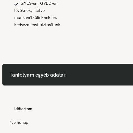
GYES-en, GYED-en
lévőknek, illetve
munkanélkülieknek 5%
kedvezményt biztosítunk
Tanfolyam egyéb adatai:
Időtartam
4,5 hónap