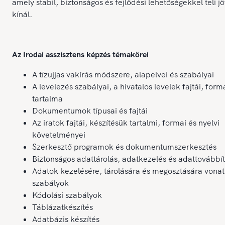
amely stabil, biztonságos és fejlődési lehetőségekkel teli j
kínál.
Az Irodai asszisztens képzés témakörei
A tízujjas vakírás módszere, alapelvei és szabályai
A levelezés szabályai, a hivatalos levelek fajtái, form
tartalma
Dokumentumok típusai és fajtái
Az iratok fajtái, készítésük tartalmi, formai és nyelvi
követelményei
Szerkesztő programok és dokumentumszerkesztés
Biztonságos adattárolás, adatkezelés és adattovábbí
Adatok kezelésére, tárolására és megosztására vona
szabályok
Kódolási szabályok
Táblázatkészítés
Adatbázis készítés