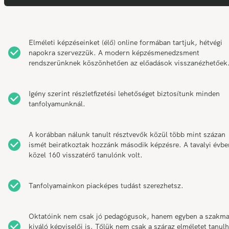
Elméleti képzéseinket (élő) online formában tartjuk, hétvégi
napokra szervezzük. A modern képzésmenedzsment
rendszerünknek köszönhetően az előadások visszanézhetőek
Igény szerint részletfizetési lehetőséget biztosítunk minden
tanfolyamunknál.
A korábban nálunk tanult résztvevők közül több mint százan
ismét beiratkoztak hozzánk második képzésre. A tavalyi évbe
közel 160 visszatérő tanulónk volt.
Tanfolyamainkon piacképes tudást szerezhetsz.
Oktatóink nem csak jó pedagógusok, hanem egyben a szakm
kiváló képviselői is. Tőlük nem csak a száraz elméletet tanul