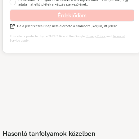
Elolvastam és elfogadom az adatkezelési tájékoztatót. Hozzájárulok, hogy
adataimat elküldjétek a képzés szervezőjének.
Érdeklődöm
Ha a jelentkezés űrlap nem elérhető a számodra, kérjük, itt jelezd.
This site is protected by reCAPTCHA and the Google
Privacy Policy
and
Terms of
Service
apply.
Hasonló tanfolyamok közelben