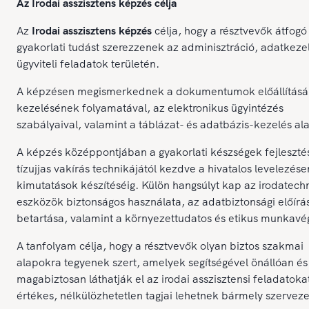
Az Irodai asszisztens képzés célja
Az
Irodai asszisztens képzés
célja, hogy a résztvevők átfogó
gyakorlati tudást szerezzenek az adminisztráció, adatkeze
ügyviteli feladatok területén.
A képzésen megismerkednek a dokumentumok előállításá
kezelésének folyamatával, az elektronikus ügyintézés
szabályaival, valamint a táblázat- és adatbázis-kezelés ala
A képzés középpontjában a gyakorlati készségek fejlesztés
tízujjas vakírás technikájától kezdve a hivatalos levelezése
kimutatások készítéséig. Külön hangsúlyt kap az irodatech
eszközök biztonságos használata, az adatbiztonsági előírá
betartása, valamint a környezettudatos és etikus munkavé
A tanfolyam célja, hogy a résztvevők olyan biztos szakmai
alapokra tegyenek szert, amelyek segítségével önállóan és
magabiztosan láthatják el az irodai asszisztensi feladatokat
értékes, nélkülözhetetlen tagjai lehetnek bármely szervez