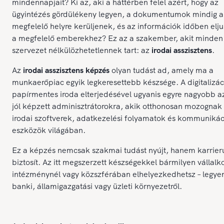
mindennapjait? Ki az, aki a háttérben felel azért, hogy az
ügyintézés gördülékeny legyen, a dokumentumok mindig a
megfelelő helyre kerüljenek, és az információk időben elj
a megfelelő emberekhez? Ez az a szakember, akit minden
szervezet nélkülözhetetlennek tart: az
irodai asszisztens
.
Az
irodai asszisztens képzés
olyan tudást ad, amely ma a
munkaerőpiac egyik legkeresettebb készsége. A digitalizác
papírmentes iroda elterjedésével ugyanis egyre nagyobb a
jól képzett adminisztrátorokra, akik otthonosan mozognak
irodai szoftverek, adatkezelési folyamatok és kommunikác
eszközök világában.
Ez a képzés nemcsak szakmai tudást nyújt, hanem karrieru
biztosít. Az itt megszerzett készségekkel bármilyen vállalk
intézménynél vagy közszférában elhelyezkedhetsz – legye
banki, államigazgatási vagy üzleti környezetről.