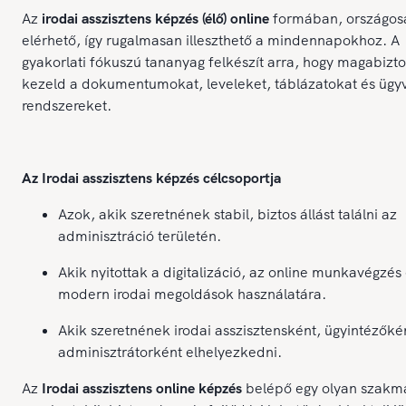
Az
irodai asszisztens képzés (élő) online
formában, országos
elérhető, így rugalmasan illeszthető a mindennapokhoz. A
gyakorlati fókuszú tananyag felkészít arra, hogy magabizt
kezeld a dokumentumokat, leveleket, táblázatokat és ügyvi
rendszereket.
Az Irodai asszisztens képzés célcsoportja
Azok, akik szeretnének stabil, biztos állást találni az
adminisztráció területén.
Akik nyitottak a digitalizáció, az online munkavégzés 
modern irodai megoldások használatára.
Akik szeretnének irodai asszisztensként, ügyintézőké
adminisztrátorként elhelyezkedni.
Az
Irodai asszisztens online képzés
belépő egy olyan szakm