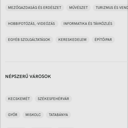
MEZŐGAZDASÁG ÉS ERDÉSZET
MŰVÉSZET
TURIZMUS ÉS VEN
HOBBIFOTÓZÁS, -VIDEÓZÁS
INFORMATIKA ÉS TÁVKÖZLÉS
EGYÉB SZOLGÁLTATÁSOK
KERESKEDELEM
ÉPÍTŐIPAR
NÉPSZERŰ VÁROSOK
KECSKEMÉT
SZÉKESFEHÉRVÁR
GYŐR
MISKOLC
TATABÁNYA