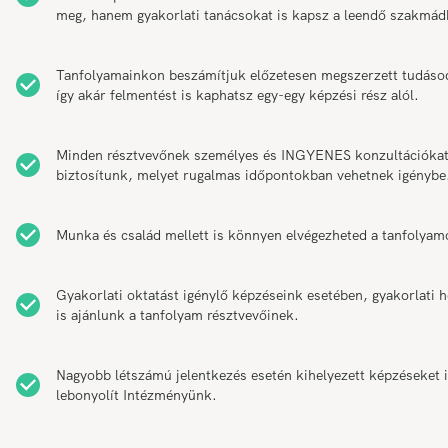
meg, hanem gyakorlati tanácsokat is kapsz a leendő szakmád
Tanfolyamainkon beszámítjuk előzetesen megszerzett tudáso
így akár felmentést is kaphatsz egy-egy képzési rész alól.
Minden résztvevőnek személyes és INGYENES konzultációka
biztosítunk, melyet rugalmas időpontokban vehetnek igénybe
Munka és család mellett is könnyen elvégezheted a tanfolyam
Gyakorlati oktatást igénylő képzéseink esetében, gyakorlati h
is ajánlunk a tanfolyam résztvevőinek.
Nagyobb létszámú jelentkezés esetén kihelyezett képzéseket 
lebonyolít Intézményünk.