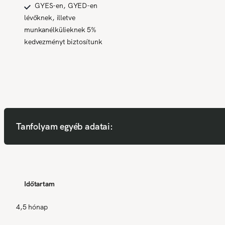
GYES-en, GYED-en
lévőknek, illetve
munkanélkülieknek 5%
kedvezményt biztosítunk
Tanfolyam egyéb adatai:
Időtartam
4,5 hónap