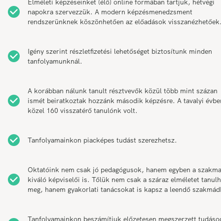
Elméleti képzéseinket (élő) online formában tartjuk, hétvégi
napokra szervezzük. A modern képzésmenedzsment
rendszerünknek köszönhetően az előadások visszanézhetőek
Igény szerint részletfizetési lehetőséget biztosítunk minden
tanfolyamunknál.
A korábban nálunk tanult résztvevők közül több mint százan
ismét beiratkoztak hozzánk második képzésre. A tavalyi évbe
közel 160 visszatérő tanulónk volt.
Tanfolyamainkon piacképes tudást szerezhetsz.
Oktatóink nem csak jó pedagógusok, hanem egyben a szakm
kiváló képviselői is. Tőlük nem csak a száraz elméletet tanul
meg, hanem gyakorlati tanácsokat is kapsz a leendő szakmád
Tanfolyamainkon beszámítjuk előzetesen megszerzett tudáso