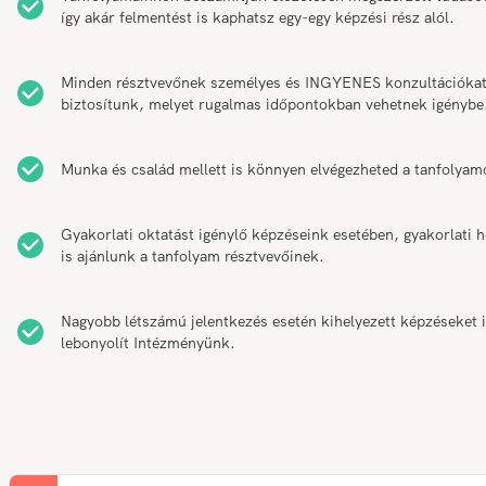
így akár felmentést is kaphatsz egy-egy képzési rész alól.
Minden résztvevőnek személyes és INGYENES konzultációka
biztosítunk, melyet rugalmas időpontokban vehetnek igénybe
Munka és család mellett is könnyen elvégezheted a tanfolyam
Gyakorlati oktatást igénylő képzéseink esetében, gyakorlati h
is ajánlunk a tanfolyam résztvevőinek.
Nagyobb létszámú jelentkezés esetén kihelyezett képzéseket 
lebonyolít Intézményünk.