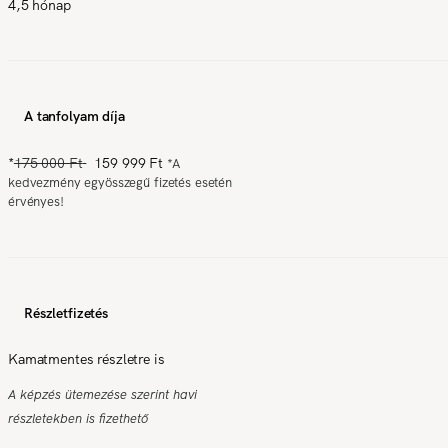
4,5 hónap
A tanfolyam díja
*
175 000 Ft
159 999 Ft
*
A
kedvezmény egyösszegű fizetés esetén
érvényes!
Részletfizetés
Kamatmentes részletre is
A képzés ütemezése szerint havi
részletekben is fizethető