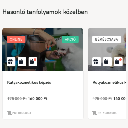
Hasonló tanfolyamok közelben
ONLINE
AKCIÓ
BÉKÉSCSABA
Kutyakozmetikus képzés
Kutyakozmetikus k
175 000 Ft
160 000 Ft
175 000 Ft
160 000
PK:
10884004
PK:
10884004