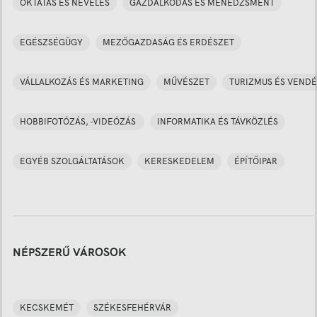
OKTATÁS ÉS NEVELÉS
GAZDÁLKODÁS ÉS MENEDZSMENT
EGÉSZSÉGÜGY
MEZŐGAZDASÁG ÉS ERDÉSZET
VÁLLALKOZÁS ÉS MARKETING
MŰVÉSZET
TURIZMUS ÉS VENDÉ
HOBBIFOTÓZÁS, -VIDEÓZÁS
INFORMATIKA ÉS TÁVKÖZLÉS
EGYÉB SZOLGÁLTATÁSOK
KERESKEDELEM
ÉPÍTŐIPAR
NÉPSZERŰ VÁROSOK
KECSKEMÉT
SZÉKESFEHÉRVÁR