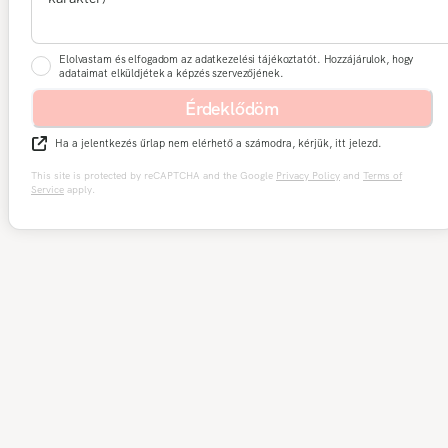
Elolvastam és elfogadom az adatkezelési tájékoztatót. Hozzájárulok, hogy
adataimat elküldjétek a képzés szervezőjének.
Érdeklődöm
Ha a jelentkezés űrlap nem elérhető a számodra, kérjük, itt jelezd.
This site is protected by reCAPTCHA and the Google
Privacy Policy
and
Terms of
Service
apply.