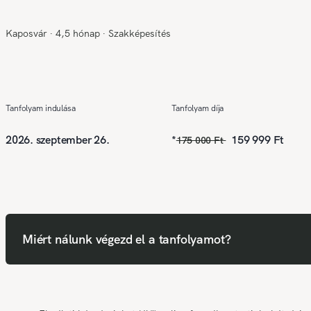
Kaposvár
∙
4,5 hónap
∙
Szakképesítés
Tanfolyam indulása
Tanfolyam díja
2026. szeptember 26.
*
159 999 Ft
175 000 Ft
Miért nálunk végezd el a tanfolyamot?