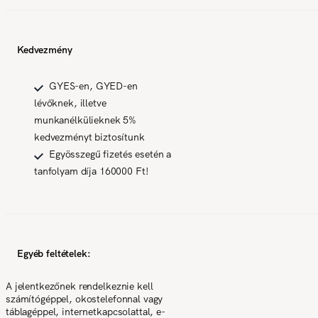
Kedvezmény
GYES-en, GYED-en
lévőknek, illetve
munkanélkülieknek 5%
kedvezményt biztosítunk
Egyösszegű fizetés esetén a
tanfolyam díja 160000 Ft!
Egyéb feltételek:
A jelentkezőnek rendelkeznie kell
számítógéppel, okostelefonnal vagy
táblagéppel, internetkapcsolattal, e-