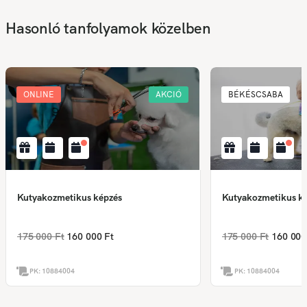
Hasonló tanfolyamok közelben
ONLINE
AKCIÓ
BÉKÉSCSABA
Kutyakozmetikus képzés
Kutyakozmetikus k
175 000 Ft
160 000 Ft
175 000 Ft
160 000
PK:
10884004
PK:
10884004