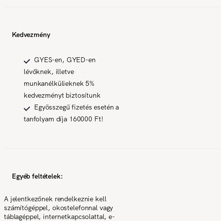
Kedvezmény
GYES-en, GYED-en
lévőknek, illetve
munkanélkülieknek 5%
kedvezményt biztosítunk
Egyösszegű fizetés esetén a
tanfolyam díja 160000 Ft!
Egyéb feltételek:
A jelentkezőnek rendelkeznie kell
számítógéppel, okostelefonnal vagy
táblagéppel, internetkapcsolattal, e-