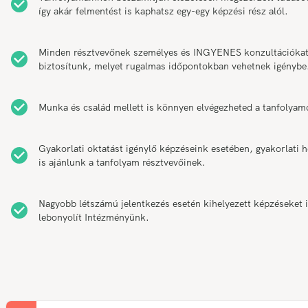
így akár felmentést is kaphatsz egy-egy képzési rész alól.
Minden résztvevőnek személyes és INGYENES konzultációka
biztosítunk, melyet rugalmas időpontokban vehetnek igénybe
Munka és család mellett is könnyen elvégezheted a tanfolyam
Gyakorlati oktatást igénylő képzéseink esetében, gyakorlati h
is ajánlunk a tanfolyam résztvevőinek.
Nagyobb létszámú jelentkezés esetén kihelyezett képzéseket 
lebonyolít Intézményünk.