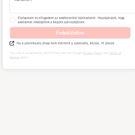
Elolvastam és elfogadom az adatkezelési tájékoztatót. Hozzájárulok, hogy
adataimat elküldjétek a képzés szervezőjének.
Érdeklődöm
Ha a jelentkezés űrlap nem elérhető a számodra, kérjük, itt jelezd.
This site is protected by reCAPTCHA and the Google
Privacy Policy
and
Terms of
Service
apply.