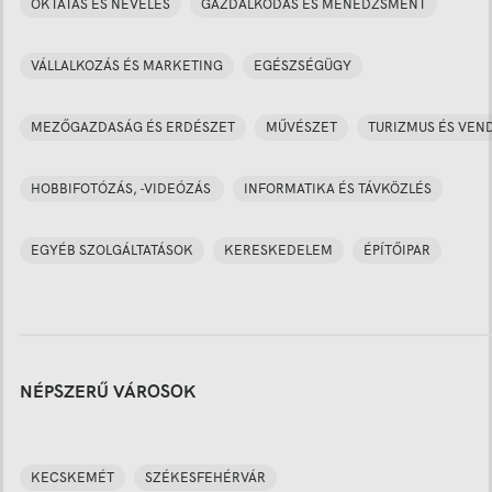
OKTATÁS ÉS NEVELÉS
GAZDÁLKODÁS ÉS MENEDZSMENT
VÁLLALKOZÁS ÉS MARKETING
EGÉSZSÉGÜGY
MEZŐGAZDASÁG ÉS ERDÉSZET
MŰVÉSZET
TURIZMUS ÉS VEN
HOBBIFOTÓZÁS, -VIDEÓZÁS
INFORMATIKA ÉS TÁVKÖZLÉS
EGYÉB SZOLGÁLTATÁSOK
KERESKEDELEM
ÉPÍTŐIPAR
NÉPSZERŰ VÁROSOK
KECSKEMÉT
SZÉKESFEHÉRVÁR