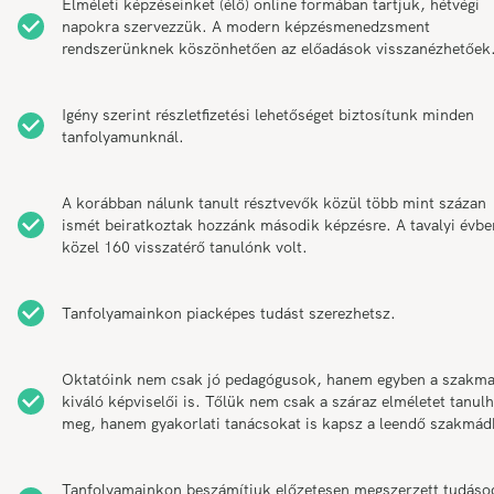
Elméleti képzéseinket (élő) online formában tartjuk, hétvégi
napokra szervezzük. A modern képzésmenedzsment
rendszerünknek köszönhetően az előadások visszanézhetőek
Igény szerint részletfizetési lehetőséget biztosítunk minden
tanfolyamunknál.
A korábban nálunk tanult résztvevők közül több mint százan
ismét beiratkoztak hozzánk második képzésre. A tavalyi évbe
közel 160 visszatérő tanulónk volt.
Tanfolyamainkon piacképes tudást szerezhetsz.
Oktatóink nem csak jó pedagógusok, hanem egyben a szakm
kiváló képviselői is. Tőlük nem csak a száraz elméletet tanul
meg, hanem gyakorlati tanácsokat is kapsz a leendő szakmád
Tanfolyamainkon beszámítjuk előzetesen megszerzett tudáso