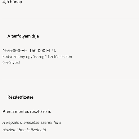
4,5 hónap
A tanfolyam díja
*
175 000 Ft
160 000 Ft
*
A
kedvezmény egyösszegű fizetés esetén
érvényes!
Részletfizetés
Kamatmentes részletre is
A képzés ütemezése szerint havi
részletekben is fizethető