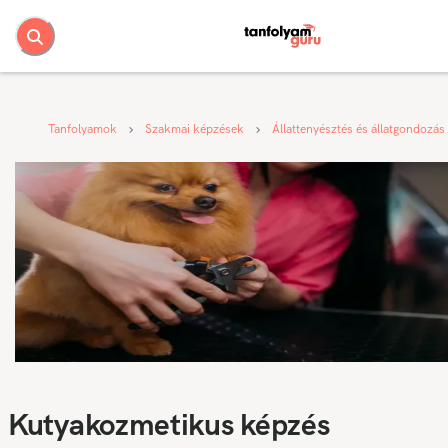
Tanfolyamok
Szakmai képzések
Állattenyésztés és állatgondozás
Kutyakozmetikus képzés