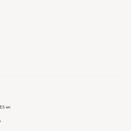
YES-en
y