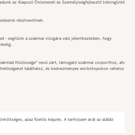
adunk az Alapozó Önismereti és Személyiségfejlesztő tréningünkből
épzéseink résztvevőinek.
ed – segítünk a szakmai vizsgára való jelentkezésben, hogy
éséig.
 Szakmád Közössége” nevű zárt, támogató szakmai csoporthoz, ahol
slehetőségeket találhatsz, és kedvezményes workshopokon vehetsz
öltséges, azaz fizetős képzés. A tanfolyam árát az alábbi