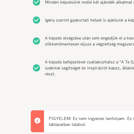
Minden képzésünk mellé két ajándék alkalmat 
Igény szerint gyakorlati helyet is ajánlunk a k
A képzés elvégzése után sem engedjük el a kez
zökkenőmentesen eljuss a végzettség megszerz
A képzés befejeztével csatlakozhatsz a “A Te
szakmai segítséget és inspirációt kapsz, állá
részt.
FIGYELEM! Ez nem ingyenes tanfolyam. Ez önk
táblázatban találod.