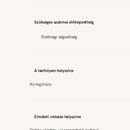
Szükséges szakmai előképzettség
Érettségi végzettség
A tanfolyam helyszíne
Nyíregyháza
Elméleti oktatás helyszíne
Online oktatás, visszanézhető órákkal