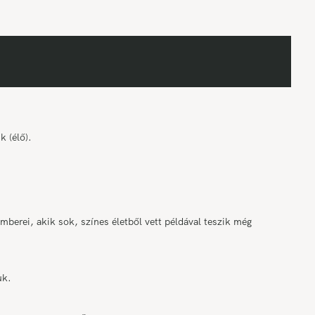
 (élő).
mberei, akik sok, színes életből vett példával teszik még
uk.