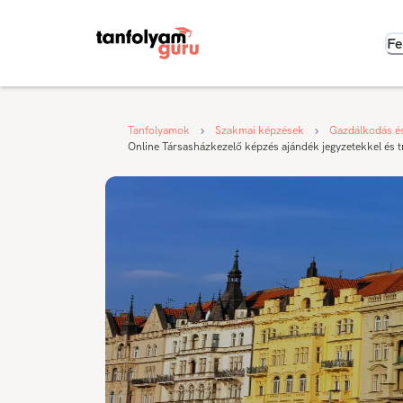
Fe
Tanfolyamok
Szakmai képzések
Gazdálkodás é
Online Társasházkezelő képzés ajándék jegyzetekkel és tr