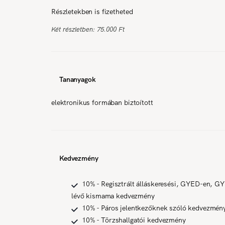
Részletekben is fizetheted
Két részletben: 75.000 Ft
Tananyagok
elektronikus formában biztoított
Kedvezmény
10% - Regisztrált álláskeresési, GYED-en, G
lévő kismama kedvezmény
10% - Páros jelentkezőknek szóló kedvezmén
10% - Törzshallgatói kedvezmény