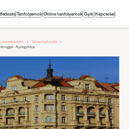
lfedezés
Tanfolyamok
Online tanfolyamok
Gyik
Kapcsolat
s menedzsment
Társasházkezelő
éninggel - Nyíregyháza