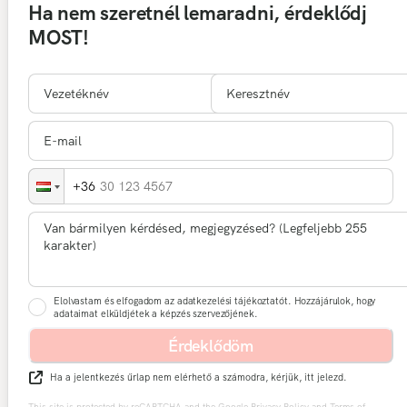
Ha nem szeretnél lemaradni, érdeklődj
MOST!
30 123 4567
Elolvastam és elfogadom az adatkezelési tájékoztatót. Hozzájárulok, hogy
adataimat elküldjétek a képzés szervezőjének.
Érdeklődöm
Ha a jelentkezés űrlap nem elérhető a számodra, kérjük, itt jelezd.
This site is protected by reCAPTCHA and the Google
Privacy Policy
and
Terms of