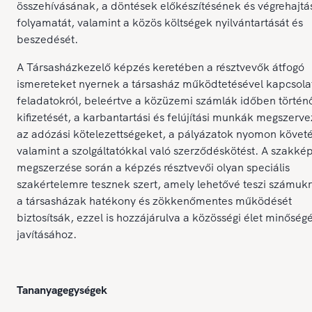
összehívásának, a döntések előkészítésének és végrehajt
folyamatát, valamint a közös költségek nyilvántartását és
beszedését.
A Társasházkezelő képzés keretében a résztvevők átfogó
ismereteket nyernek a társasház működtetésével kapcsola
feladatokról, beleértve a közüzemi számlák időben történ
kifizetését, a karbantartási és felújítási munkák megszerve
az adózási kötelezettségeket, a pályázatok nyomon követé
valamint a szolgáltatókkal való szerződéskötést. A szakkép
megszerzése során a képzés résztvevői olyan speciális
szakértelemre tesznek szert, amely lehetővé teszi számukr
a társasházak hatékony és zökkenőmentes működését
biztosítsák, ezzel is hozzájárulva a közösségi élet minősé
javításához.
Tananyagegységek