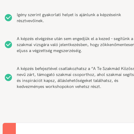
Igény szerint gyakorlati helyet is ajánlunk a képzéseink
résztvevőinek.
A képzés elvégzése után sem engedjük el a kezed – segítünk a
szakmai vizsgára való jelentkezésben, hogy zökkenőmentese
eljuss a végzettség megszerzéséig.
A képzés befejeztével csatlakozhatsz a “A Te Szakmád Közös
nevű zárt, támogató szakmai csoporthoz, ahol szakmai segíts
és inspirációt kapsz, álláslehetőségeket találhatsz, és
kedvezményes workshopokon vehetsz részt.