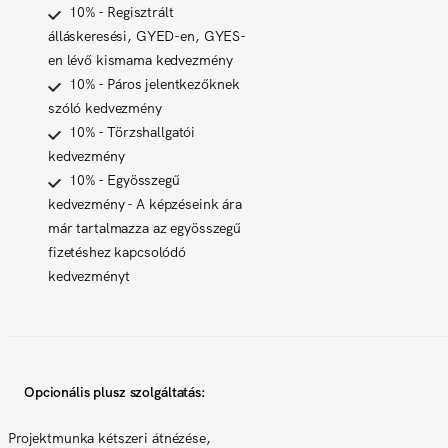
10% - Regisztrált
álláskeresési, GYED-en, GYES-
en lévő kismama kedvezmény
10% - Páros jelentkezőknek
szóló kedvezmény
10% - Törzshallgatói
kedvezmény
10% - Egyösszegű
kedvezmény - A képzéseink ára
már tartalmazza az egyösszegű
fizetéshez kapcsolódó
kedvezményt
Opcionális plusz szolgáltatás:
Projektmunka kétszeri átnézése,