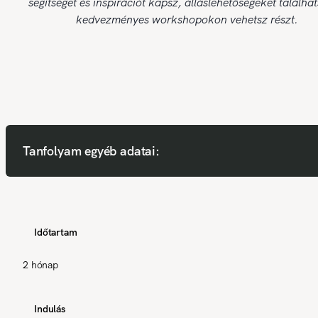
segítséget és inspirációt kapsz, álláslehetőségeket találhat
kedvezményes workshopokon vehetsz részt.
Tanfolyam egyéb adatai:
Időtartam
2 hónap
Indulás