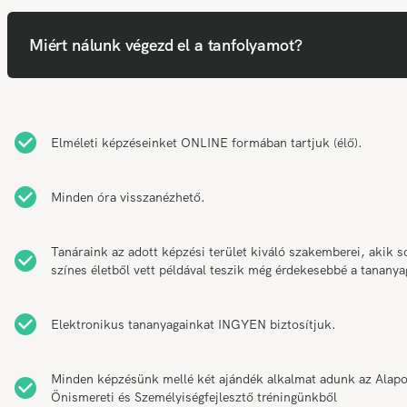
Miért nálunk végezd el a tanfolyamot?
Elméleti képzéseinket ONLINE formában tartjuk (élő).
Minden óra visszanézhető.
Tanáraink az adott képzési terület kiváló szakemberei, akik s
színes életből vett példával teszik még érdekesebbé a tananya
Elektronikus tananyagainkat INGYEN biztosítjuk.
Minden képzésünk mellé két ajándék alkalmat adunk az Alap
Önismereti és Személyiségfejlesztő tréningünkből