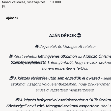
tanári validálás, visszajelzés: +10.000
Ft
Ajándék
AJÁNDÉKOK😍
🎁 Jegyzetek és kidolgozott tételsor
🎁 Részt vehetsz
két
ingyenes alkalmon
az
Alapozó Önismer
Személyiségfejlesztő T
réningünkből, hogy ne csak szakma
hanem emberileg is fejlődj.
🎁 A képzés elvégzése után sem engedjük el a kezed
– segí
szakmai vizsgára való jelentkezésben, hogy zökkenőmen
eljuss a végzettség megszerzéséig.
🎁 A képzés befejeztével c
satlakozhatsz a “A Te Szak
Közössége” nevű zárt, támogató szakmai csoporthoz
, ahol