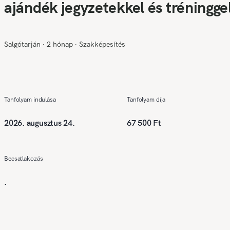
ajándék jegyzetekkel és tréningge
Salgótarján
∙
2 hónap
∙
Szakképesítés
Tanfolyam indulása
Tanfolyam díja
2026. augusztus 24.
67 500 Ft
Becsatlakozás
.