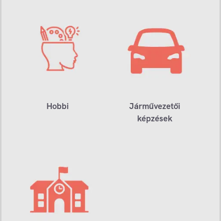
Hobbi
Járművezetői
képzések