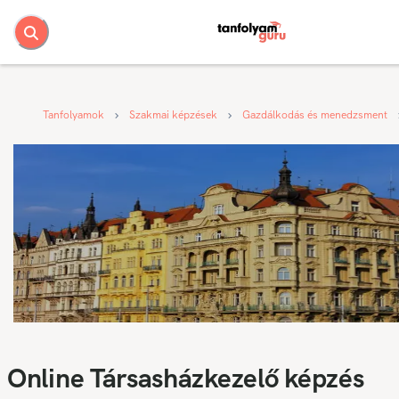
Tanfolyamok
Szakmai képzések
Gazdálkodás és menedzsment
Online Társasházkezelő képzés