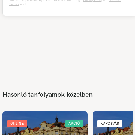
Service
apply.
Hasonló tanfolyamok közelben
ONLINE
AKCIÓ
KAPOSVÁR