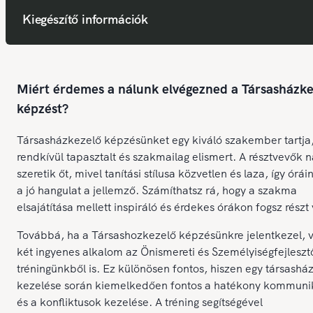
Kiegészítő információk
Miért érdemes a nálunk elvégezned a Társasházke
képzést?
Társasházkezelő képzésünket egy kiváló szakember tartja,
rendkívül tapasztalt és szakmailag elismert. A résztvevők 
szeretik őt, mivel tanítási stílusa közvetlen és laza, így órá
a jó hangulat a jellemző. Számíthatsz rá, hogy a szakma
elsajátítása mellett inspiráló és érdekes órákon fogsz részt
Továbbá, ha a Társashozkezelő képzésünkre jelentkezel, v
két ingyenes alkalom az Önismereti és Személyiségfejleszt
tréningünkből is. Ez különösen fontos, hiszen egy társashá
kezelése során kiemelkedően fontos a hatékony kommuni
és a konfliktusok kezelése. A tréning segítségével