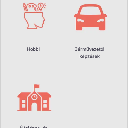
Hobbi
Járművezetői
képzések
Általános- és