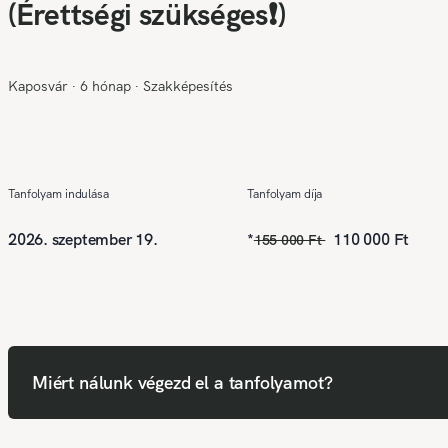
(Érettségi szükséges❗)
Kaposvár
∙
6 hónap
∙
Szakképesítés
Tanfolyam indulása
Tanfolyam díja
2026. szeptember 19.
*
110 000 Ft
155 000 Ft
Miért nálunk végezd el a tanfolyamot?