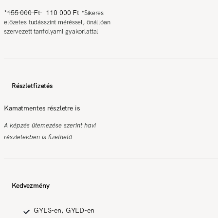
*
155 000 Ft
110 000 Ft
*
Sikeres
előzetes tudásszint méréssel, önállóan
szervezett tanfolyami gyakorlattal
Részletfizetés
Kamatmentes részletre is
A képzés ütemezése szerint havi
részletekben is fizethető
Kedvezmény
GYES-en, GYED-en