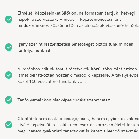
Elméleti képzéseinket (élő) online formában tartjuk, hétvégi
napokra szervezzük. A modern képzésmenedzsment
rendszerünknek köszönhetően az előadások visszanézhetőek
Igény szerint részletfizetési lehetőséget biztosítunk minden
tanfolyamunknál.
A korábban nálunk tanult résztvevők közül több mint százan
ismét beiratkoztak hozzánk második képzésre. A tavalyi évbe
közel 160 visszatérő tanulónk volt.
Tanfolyamainkon piacképes tudást szerezhetsz.
Oktatóink nem csak jó pedagógusok, hanem egyben a szakm
kiváló képviselői is. Tőlük nem csak a száraz elméletet tanul
meg, hanem gyakorlati tanácsokat is kapsz a leendő szakmád