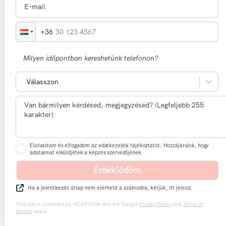
30 123 4567
Milyen időpontban kereshetünk telefonon?
Válasszon
Elolvastam és elfogadom az adatkezelési tájékoztatót. Hozzájárulok, hogy
adataimat elküldjétek a képzés szervezőjének.
Érdeklődöm
Ha a jelentkezés űrlap nem elérhető a számodra, kérjük, itt jelezd.
This site is protected by reCAPTCHA and the Google
Privacy Policy
and
Terms of
Service
apply.