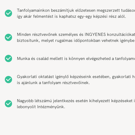
Tanfolyamainkon beszámítjuk előzetesen megszerzett tudáso
így akár felmentést is kaphatsz egy-egy képzési rész alól.
Minden résztvevőnek személyes és INGYENES konzultációka
biztosítunk, melyet rugalmas időpontokban vehetnek igénybe
Munka és család mellett is könnyen elvégezheted a tanfolyam
Gyakorlati oktatást igénylő képzéseink esetében, gyakorlati h
is ajánlunk a tanfolyam résztvevőinek.
Nagyobb létszámú jelentkezés esetén kihelyezett képzéseket 
lebonyolít Intézményünk.