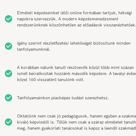
Elméleti képzéseinket (élő) online formában tartjuk, hétvégi
napokra szervezzük. A modern képzésmenedzsment
rendszerünknek köszönhetően az előadások visszanézhetőek
Igény szerint részletfizetési lehetőséget biztosítunk minden
tanfolyamunknál.
A korábban nálunk tanult résztvevők közül több mint százan
ismét beiratkoztak hozzánk második képzésre. A tavalyi évbe
közel 160 visszatérő tanulónk volt.
Tanfolyamainkon piacképes tudást szerezhetsz.
Oktatóink nem csak jó pedagógusok, hanem egyben a szakm
kiváló képviselői is. Tőlük nem csak a száraz elméletet tanul
meg, hanem gyakorlati tanácsokat is kapsz a leendő szakmád