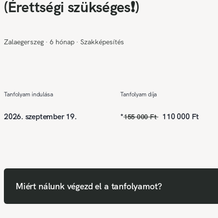
(Érettségi szükséges❗)
Zalaegerszeg
∙
6 hónap
∙
Szakképesítés
Tanfolyam indulása
Tanfolyam díja
2026. szeptember 19.
*
110 000 Ft
155 000 Ft
Miért nálunk végezd el a tanfolyamot?