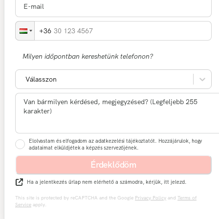
30 123 4567
Milyen időpontban kereshetünk telefonon?
Válasszon
Elolvastam és elfogadom az adatkezelési tájékoztatót. Hozzájárulok, hogy
adataimat elküldjétek a képzés szervezőjének.
Érdeklődöm
Ha a jelentkezés űrlap nem elérhető a számodra, kérjük, itt jelezd.
This site is protected by reCAPTCHA and the Google
Privacy Policy
and
Terms of
Service
apply.