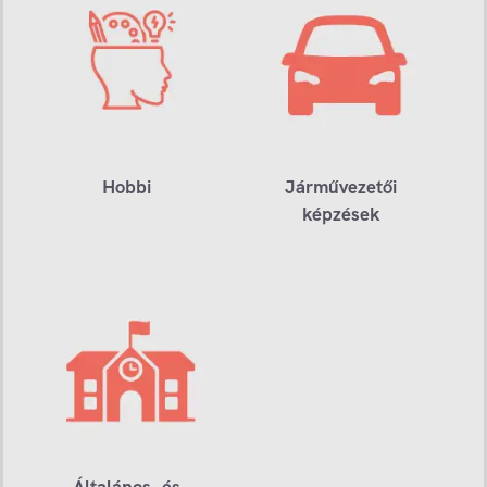
Hobbi
Járművezetői
képzések
Általános- és