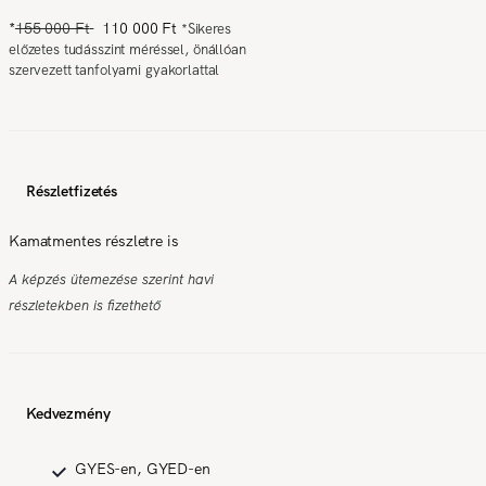
*
155 000 Ft
110 000 Ft
*
Sikeres
előzetes tudásszint méréssel, önállóan
szervezett tanfolyami gyakorlattal
Részletfizetés
Kamatmentes részletre is
A képzés ütemezése szerint havi
részletekben is fizethető
Kedvezmény
GYES-en, GYED-en