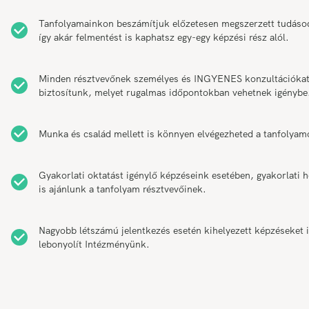
Tanfolyamainkon beszámítjuk előzetesen megszerzett tudáso
így akár felmentést is kaphatsz egy-egy képzési rész alól.
Minden résztvevőnek személyes és INGYENES konzultációka
biztosítunk, melyet rugalmas időpontokban vehetnek igénybe
Munka és család mellett is könnyen elvégezheted a tanfolyam
Gyakorlati oktatást igénylő képzéseink esetében, gyakorlati h
is ajánlunk a tanfolyam résztvevőinek.
Nagyobb létszámú jelentkezés esetén kihelyezett képzéseket 
lebonyolít Intézményünk.