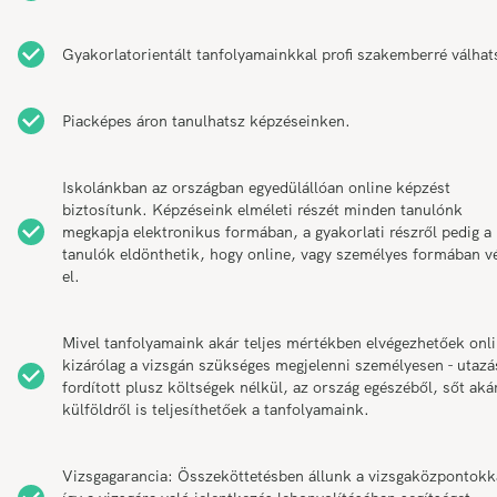
Gyakorlatorientált tanfolyamainkkal profi szakemberré válhat
Piacképes áron tanulhatsz képzéseinken.
Iskolánkban az országban egyedülállóan online képzést
biztosítunk. Képzéseink elméleti részét minden tanulónk
megkapja elektronikus formában, a gyakorlati részről pedig a
tanulók eldönthetik, hogy online, vagy személyes formában v
el.
Mivel tanfolyamaink akár teljes mértékben elvégezhetőek onli
kizárólag a vizsgán szükséges megjelenni személyesen - utazá
fordított plusz költségek nélkül, az ország egészéből, sőt aká
külföldről is teljesíthetőek a tanfolyamaink.
Vizsgagarancia: Összeköttetésben állunk a vizsgaközpontokk