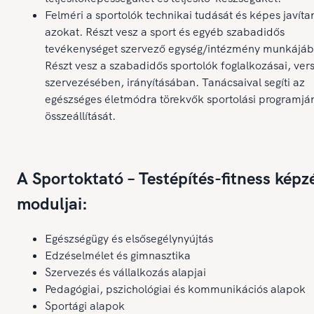
Felméri a sportolók technikai tudását és képes javíta
azokat. Részt vesz a sport és egyéb szabadidős
tevékenységet szervező egység/intézmény munkájáb
Részt vesz a szabadidős sportolók foglalkozásai, ver
szervezésében, irányításában. Tanácsaival segíti az
egészséges életmódra törekvők sportolási programjá
összeállítását.
A Sportoktató – Testépítés-fitness képz
moduljai:
Egészségügy és elsősegélynyújtás
Edzéselmélet és gimnasztika
Szervezés és vállalkozás alapjai
Pedagógiai, pszichológiai és kommunikációs alapok
Sportági alapok