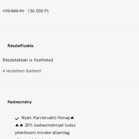
170 000 Ft
136 000 Ft
Részletfizetés
Részletekben is fizetheted
4 részletben fizethető
Kedvezmény
Nyári Karrierváltó Hónap🔥
🔥🔥 20% kedvezménnyel tudsz
jelentkezni minden államilag