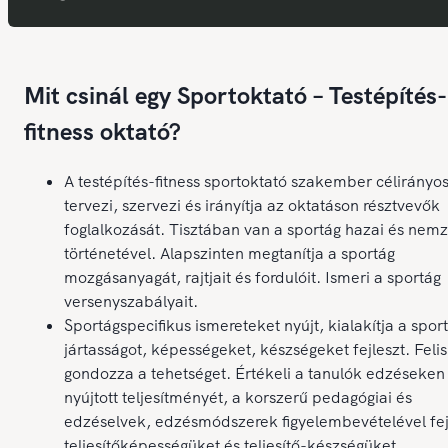
Mit csinál egy Sportoktató – Testépítés-
fitness oktató?
A testépítés-fitness sportoktató szakember célirányo
tervezi, szervezi és irányítja az oktatáson résztvevők
foglalkozását. Tisztában van a sportág hazai és nemz
történetével. Alapszinten megtanítja a sportág
mozgásanyagát, rajtjait és fordulóit. Ismeri a sportág
versenyszabályait.
Sportágspecifikus ismereteket nyújt, kialakítja a spor
jártasságot, képességeket, készségeket fejleszt. Feli
gondozza a tehetséget. Értékeli a tanulók edzéseken
nyújtott teljesítményét, a korszerű pedagógiai és
edzéselvek, edzésmódszerek figyelembevételével fej
teljesítőképességüket és teljesítő-készségüket.