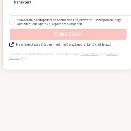
Elolvastam és elfogadom az adatkezelési tájékoztatót. Hozzájárulok, hogy
adataimat elküldjétek a képzés szervezőjének.
Érdeklődöm
Ha a jelentkezés űrlap nem elérhető a számodra, kérjük, itt jelezd.
This site is protected by reCAPTCHA and the Google
Privacy Policy
and
Terms of
Service
apply.