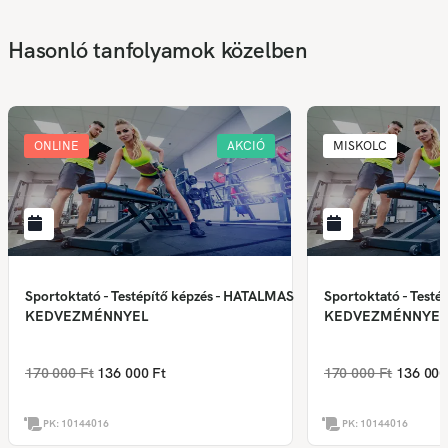
Hasonló tanfolyamok közelben
ONLINE
AKCIÓ
MISKOLC
Sportoktató - Testépítő képzés - HATALMAS
Sportoktató - Test
KEDVEZMÉNNYEL
KEDVEZMÉNNYEL
170 000 Ft
136 000 Ft
170 000 Ft
136 000
PK:
10144016
PK:
10144016