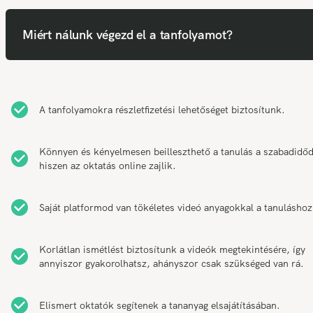
Miért nálunk végezd el a tanfolyamot?
A tanfolyamokra részletfizetési lehetőséget biztosítunk.
Könnyen és kényelmesen beilleszthető a tanulás a szabadidő
hiszen az oktatás online zajlik.
Saját platformod van tökéletes videó anyagokkal a tanuláshoz
Korlátlan ismétlést biztosítunk a videók megtekintésére, így
annyiszor gyakorolhatsz, ahányszor csak szükséged van rá.
Elismert oktatók segítenek a tananyag elsajátításában.