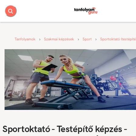
Tanfolyamok
Szakmai képzések
Sport
Sportoktató (testépíté
Sportoktató - Testépítő képzés -