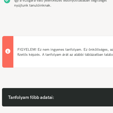
így a vizsgára való jelentkezés lebonyolításában segítséget
nyújtunk tanulóinknak.
FIGYELEM! Ez nem ingyenes tanfolyam. Ez önköltséges, a
fizetős képzés. A tanfolyam árát az alábbi táblázatban talál
Tanfolyam főbb adatai: