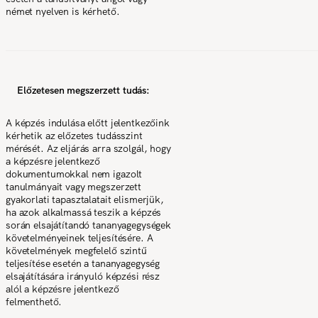
német nyelven is kérhető.
Előzetesen megszerzett tudás:
A képzés indulása előtt jelentkezőink
kérhetik az előzetes tudásszint
mérését. Az eljárás arra szolgál, hogy
a képzésre jelentkező
dokumentumokkal nem igazolt
tanulmányait vagy megszerzett
gyakorlati tapasztalatait elismerjük,
ha azok alkalmassá teszik a képzés
során elsajátítandó tananyagegységek
követelményeinek teljesítésére. A
követelmények megfelelő szintű
teljesítése esetén a tananyagegység
elsajátítására irányuló képzési rész
alól a képzésre jelentkező
felmenthető.