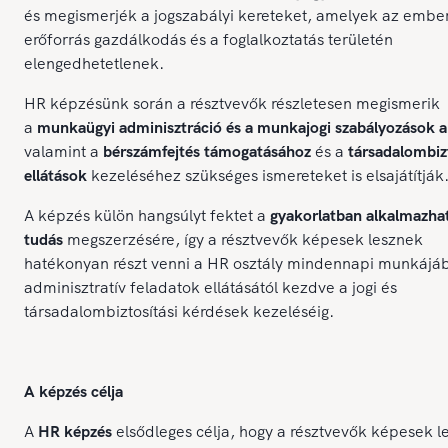
és megismerjék a jogszabályi kereteket, amelyek az ember
erőforrás gazdálkodás és a foglalkoztatás területén
elengedhetetlenek.
HR képzésünk során a résztvevők részletesen megismerik
a
munkaügyi adminisztráció és a munkajogi szabályozások al
valamint a
bérszámfejtés támogatásához
és a
társadalombizt
ellátások
kezeléséhez szükséges ismereteket is elsajátítják
A képzés külön hangsúlyt fektet a
gyakorlatban alkalmazha
tudás
megszerzésére, így a résztvevők képesek lesznek
hatékonyan részt venni a HR osztály mindennapi munkájá
adminisztratív feladatok ellátásától kezdve a jogi és
társadalombiztosítási kérdések kezeléséig.
A képzés célja
A
HR képzés
elsődleges célja, hogy a résztvevők képesek 