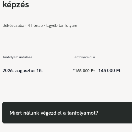
képzés
Békéscsaba
∙
4 hónap
∙
Egyéb tanfolyam
Tanfolyam indulása
Tanfolyam díja
2026. augusztus 15.
*
145 000 Ft
165 000 Ft
Miért nálunk végezd el a tanfolyamot?