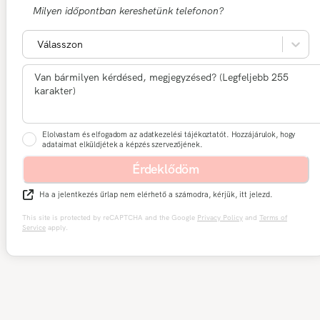
Milyen időpontban kereshetünk telefonon?
Válasszon
Elolvastam és elfogadom az adatkezelési tájékoztatót. Hozzájárulok, hogy
adataimat elküldjétek a képzés szervezőjének.
Érdeklődöm
Ha a jelentkezés űrlap nem elérhető a számodra, kérjük, itt jelezd.
This site is protected by reCAPTCHA and the Google
Privacy Policy
and
Terms of
Service
apply.