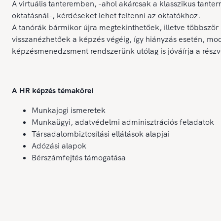
A virtuális tanteremben, -ahol akárcsak a klasszikus tanter
oktatásnál-, kérdéseket lehet feltenni az oktatókhoz.
A tanórák bármikor újra megtekinthetőek, illetve többször
visszanézhetőek a képzés végéig, így hiányzás esetén, mo
képzésmenedzsment rendszerünk utólag is jóváírja a részvé
A HR képzés témakörei
Munkajogi ismeretek
Munkaügyi, adatvédelmi adminisztrációs feladatok
Társadalombiztosítási ellátások alapjai
Adózási alapok
Bérszámfejtés támogatása