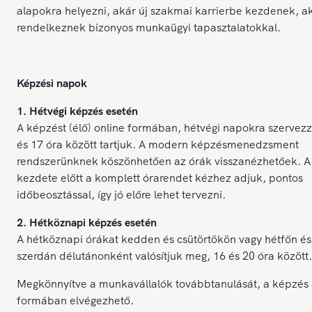
alapokra helyezni, akár új szakmai karrierbe kezdenek, a
rendelkeznek bizonyos munkaügyi tapasztalatokkal.
Képzési napok
1. Hétvégi képzés esetén
A képzést (élő) online formában, hétvégi napokra szervezz
és 17 óra között tartjuk. A modern képzésmenedzsment
rendszerünknek köszönhetően az órák visszanézhetőek. A
kezdete előtt a komplett órarendet kézhez adjuk, pontos
időbeosztással, így jó előre lehet tervezni.
2. Hétköznapi képzés esetén
A hétköznapi órákat kedden és csütörtökön vagy hétfőn és
szerdán délutánonként valósítjuk meg, 16 és 20 óra között.
Megkönnyítve a munkavállalók továbbtanulását, a képzés 
formában elvégezhető.