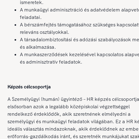
ismeretek.
A munkaügyi adminisztráció és adatvédelem alapvet
feladatai.
A bérszámfejtés támogatásához szükséges kapcsolatt
releváns osztályokkal.
A társadalombiztosítási és adózási szabályozások m
és alkalmazása.
A munkaszerződések kezelésével kapcsolatos alapvet
és adminisztratív feladatok.
Képzés célcsoportja
A Személyügyi (humán) ügyintéző – HR képzés célcsoportj
elsősorban azok a legalább középiskolai végzettséggel
rendelkező érdeklődők, akik szeretnének elmélyedni a
személyügyi és munkaügyi feladatok világában. Ez a HR k
ideális választás mindazoknak, akik érdeklődnek az embe
erőforrás-gazdálkodás iránt, és szeretnék munkájukat sz