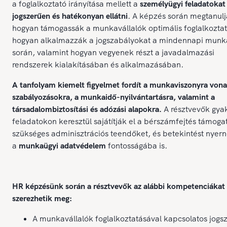
a foglalkoztató irányítása mellett a
személyügyi feladatokat
jogszerűen és hatékonyan ellátni
. A képzés során megtanulj
hogyan támogassák a munkavállalók optimális foglalkoztat
hogyan alkalmazzák a jogszabályokat a mindennapi munk
során, valamint hogyan vegyenek részt a javadalmazási
rendszerek kialakításában és alkalmazásában.
A tanfolyam kiemelt figyelmet fordít a munkaviszonyra von
szabályozásokra, a munkaidő-nyilvántartásra, valamint a
társadalombiztosítási és adózási alapokra.
A résztvevők gyak
feladatokon keresztül sajátítják el a bérszámfejtés támog
szükséges adminisztrációs teendőket, és betekintést nyer
a
munkaügyi adatvédelem
fontosságába is.
HR képzésünk során a résztvevők az alábbi kompetenciákat
szerezhetik meg:
A munkavállalók foglalkoztatásával kapcsolatos jogs