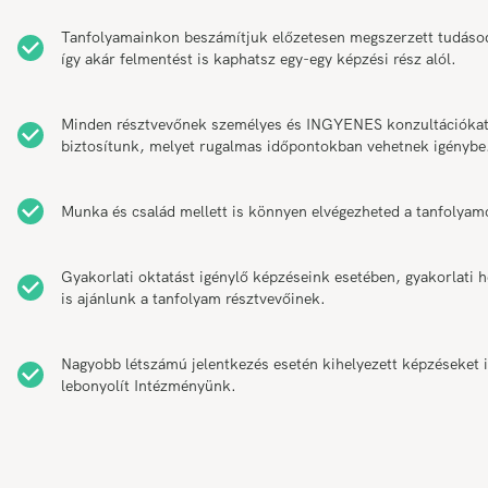
Tanfolyamainkon beszámítjuk előzetesen megszerzett tudáso
így akár felmentést is kaphatsz egy-egy képzési rész alól.
Minden résztvevőnek személyes és INGYENES konzultációka
biztosítunk, melyet rugalmas időpontokban vehetnek igénybe
Munka és család mellett is könnyen elvégezheted a tanfolyam
Gyakorlati oktatást igénylő képzéseink esetében, gyakorlati h
is ajánlunk a tanfolyam résztvevőinek.
Nagyobb létszámú jelentkezés esetén kihelyezett képzéseket 
lebonyolít Intézményünk.