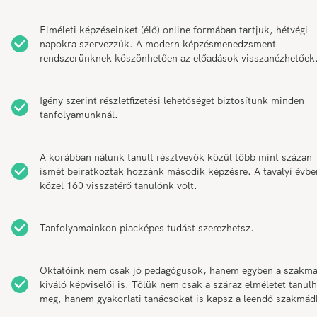
Elméleti képzéseinket (élő) online formában tartjuk, hétvégi
napokra szervezzük. A modern képzésmenedzsment
rendszerünknek köszönhetően az előadások visszanézhetőek
Igény szerint részletfizetési lehetőséget biztosítunk minden
tanfolyamunknál.
A korábban nálunk tanult résztvevők közül több mint százan
ismét beiratkoztak hozzánk második képzésre. A tavalyi évbe
közel 160 visszatérő tanulónk volt.
Tanfolyamainkon piacképes tudást szerezhetsz.
Oktatóink nem csak jó pedagógusok, hanem egyben a szakm
kiváló képviselői is. Tőlük nem csak a száraz elméletet tanul
meg, hanem gyakorlati tanácsokat is kapsz a leendő szakmád