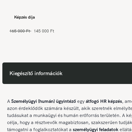
Képzés díja
165 000 Ft
145 000 Ft
Kiegészítő információk
A
Személyügyi (humán) ügyintéző
egy
átfogó HR képzés
, am
azon érdeklődők számára készült, akik szeretnék elmélyít
tudásukat a munkaügyi és humán erőforrás területén. A k
célja, hogy a résztvevők magabiztosan, szakszerűen tudjá
támogatni a foglalkoztatókat a
személyügyi feladatok
ellát