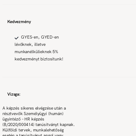
Kedvezmény
GYES-en, GYED-en
lévőknek, illetve
munkanélkülieknek 5%
kedvezményt biztosítunk!
Vizsga:
A képzés sikeres elvégzése után a
résztvevők Személyügyi (humán)
ügyintéző – HR képzés
(B/2020/000414) tanúsítványt kapnak.
Külföldi tervek, munkalehetőség
esetén a tanúsítványt angol vagy