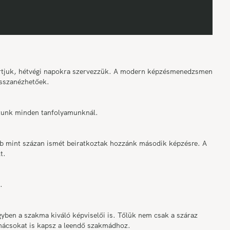
tartjuk, hétvégi napokra szervezzük. A modern képzésmenedzsment
sszanézhetőek.
osítunk minden tanfolyamunknál.
bb mint százan ismét beiratkoztak hozzánk második képzésre. A
t.
.
ben a szakma kiváló képviselői is. Tőlük nem csak a száraz
anácsokat is kapsz a leendő szakmádhoz.