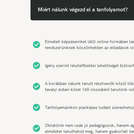
Miért nálunk végezd el a tanfolyamot?
Elméleti képzéseinket (élő) online formában 
rendszerünknek köszönhetően az előadások vi
Igény szerint részletfizetési lehetőséget bizt
A korábban nálunk tanult résztvevők közül tö
tavalyi évben közel 160 visszatérő tanulónk vol
Tanfolyamainkon piacképes tudást szerezhetsz
Oktatóink nem csak jó pedagógusok, hanem egy
elméletet tanulhatod meg, hanem gyakorlati t