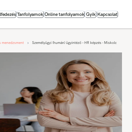
lfedezés
Tanfolyamok
Online tanfolyamok
Gyik
Kapcsolat
s menedzsment
Személyügyi (humán) ügyintéző – HR képzés - Miskolc