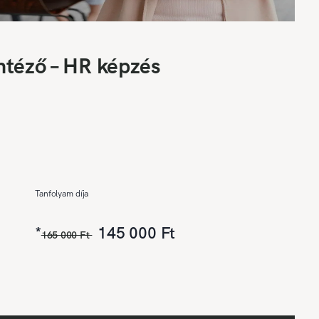
ntéző – HR képzés
Tanfolyam díja
*
145 000 Ft
165 000 Ft