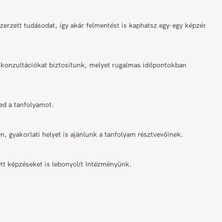
rzett tudásodat, így akár felmentést is kaphatsz egy-egy képzési
onzultációkat biztosítunk, melyet rugalmas időpontokban
ed a tanfolyamot.
n, gyakorlati helyet is ajánlunk a tanfolyam résztvevőinek.
tt képzéseket is lebonyolít Intézményünk.