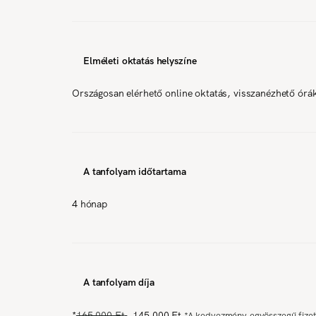
Elméleti oktatás helyszíne
Országosan elérhető online oktatás, visszanézhető órá
A tanfolyam időtartama
4 hónap
A tanfolyam díja
*
165 000 Ft
145 000 Ft
*
A kedvezmény egyösszegű fizet