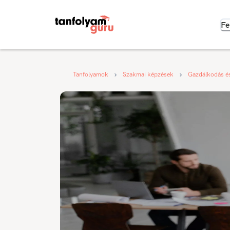
Fe
Tanfolyamok
Szakmai képzések
Gazdálkodás é