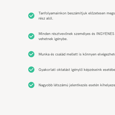
Tanfolyamainkon beszámítjuk előzetesen megsze
rész alól.
Minden résztvevőnek személyes és INGYENES k
vehetnek igénybe.
Munka és család mellett is könnyen elvégezhet
Gyakorlati oktatást igénylő képzéseink esetébe
Nagyobb létszámú jelentkezés esetén kihelyeze