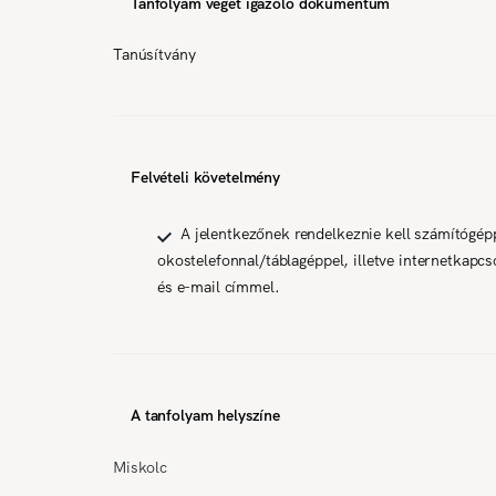
Tanfolyam végét igazoló dokumentum
Tanúsítvány
Felvételi követelmény
A jelentkezőnek rendelkeznie kell számítógép
okostelefonnal/táblagéppel, illetve internetkapcso
és e-mail címmel.
A tanfolyam helyszíne
Miskolc