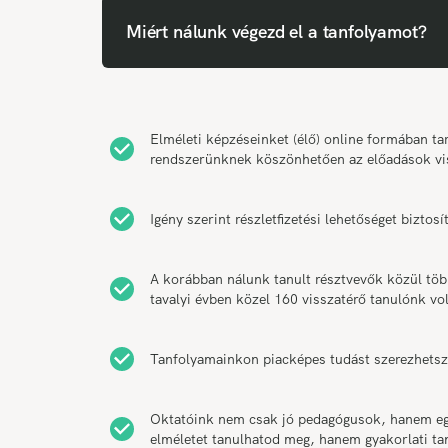
Miért nálunk végezd el a tanfolyamot?
Elméleti képzéseinket (élő) online formában 
rendszerünknek köszönhetően az előadások vi
Igény szerint részletfizetési lehetőséget bizt
A korábban nálunk tanult résztvevők közül tö
tavalyi évben közel 160 visszatérő tanulónk vol
Tanfolyamainkon piacképes tudást szerezhetsz
Oktatóink nem csak jó pedagógusok, hanem egy
elméletet tanulhatod meg, hanem gyakorlati t