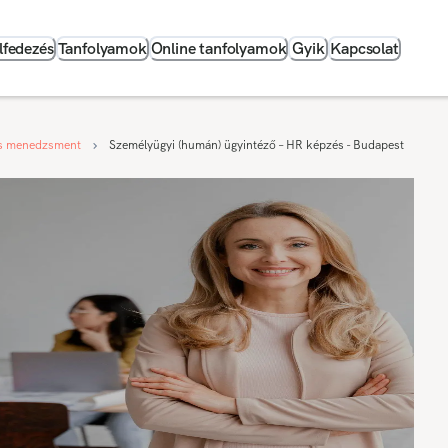
lfedezés
Tanfolyamok
Online tanfolyamok
Gyik
Kapcsolat
s menedzsment
Személyügyi (humán) ügyintéző – HR képzés - Budapest