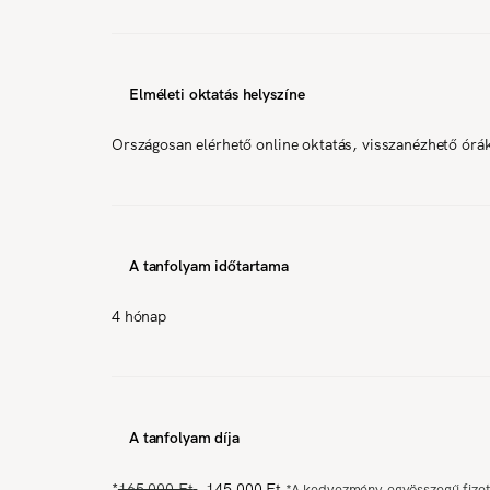
Elméleti oktatás helyszíne
Országosan elérhető online oktatás, visszanézhető órá
A tanfolyam időtartama
4 hónap
A tanfolyam díja
*
165 000 Ft
145 000 Ft
*
A kedvezmény egyösszegű fizet