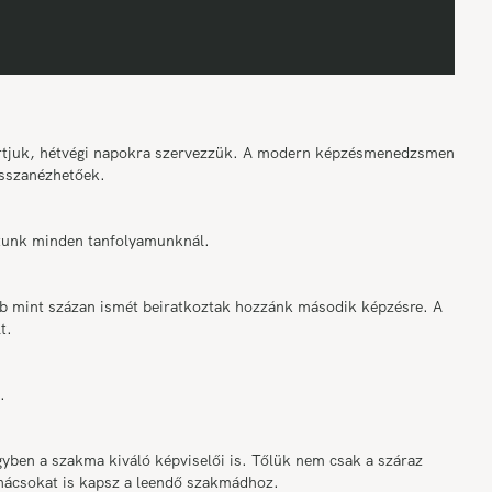
tartjuk, hétvégi napokra szervezzük. A modern képzésmenedzsment
sszanézhetőek.
osítunk minden tanfolyamunknál.
bb mint százan ismét beiratkoztak hozzánk második képzésre. A
t.
.
ben a szakma kiváló képviselői is. Tőlük nem csak a száraz
anácsokat is kapsz a leendő szakmádhoz.