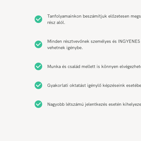
Tanfolyamainkon beszámítjuk előzetesen megsze
rész alól.
Minden résztvevőnek személyes és INGYENES k
vehetnek igénybe.
Munka és család mellett is könnyen elvégezhet
Gyakorlati oktatást igénylő képzéseink esetébe
Nagyobb létszámú jelentkezés esetén kihelyeze