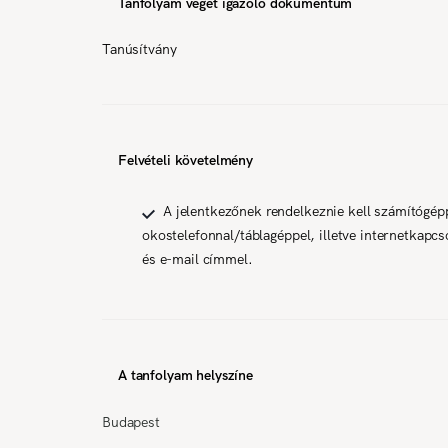
Tanfolyam végét igazoló dokumentum
Tanúsítvány
Felvételi követelmény
A jelentkezőnek rendelkeznie kell számítógép
okostelefonnal/táblagéppel, illetve internetkapcso
és e-mail címmel.
A tanfolyam helyszíne
Budapest