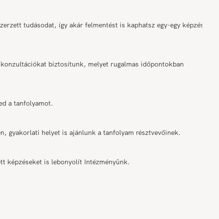
rzett tudásodat, így akár felmentést is kaphatsz egy-egy képzési
onzultációkat biztosítunk, melyet rugalmas időpontokban
ed a tanfolyamot.
n, gyakorlati helyet is ajánlunk a tanfolyam résztvevőinek.
tt képzéseket is lebonyolít Intézményünk.