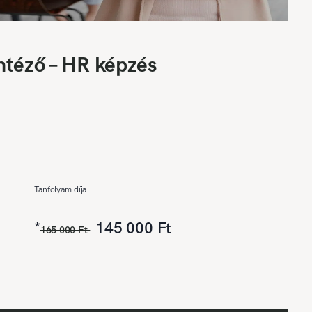
ntéző – HR képzés
Tanfolyam díja
*
145 000 Ft
165 000 Ft