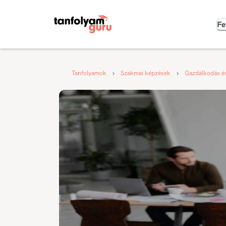
Fe
Tanfolyamok
Szakmai képzések
Gazdálkodás é