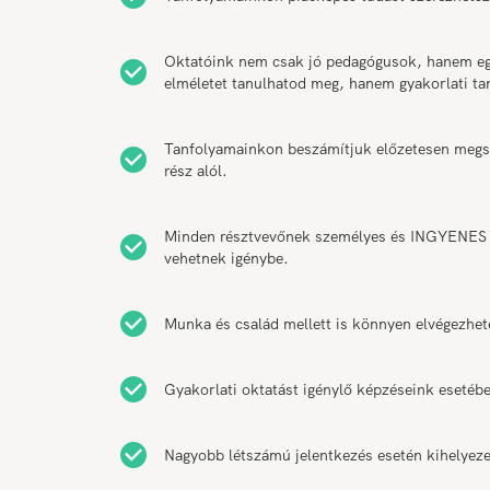
Oktatóink nem csak jó pedagógusok, hanem egy
elméletet tanulhatod meg, hanem gyakorlati t
Tanfolyamainkon beszámítjuk előzetesen megsze
rész alól.
Minden résztvevőnek személyes és INGYENES k
vehetnek igénybe.
Munka és család mellett is könnyen elvégezhet
Gyakorlati oktatást igénylő képzéseink esetébe
Nagyobb létszámú jelentkezés esetén kihelyeze