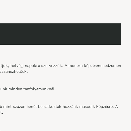
tartjuk, hétvégi napokra szervezzük. A modern képzésmenedzsment
sszanézhetőek.
osítunk minden tanfolyamunknál.
bb mint százan ismét beiratkoztak hozzánk második képzésre. A
t.
.