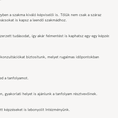
ben a szakma kiváló képviselői is. Tőlük nem csak a száraz
anácsokat is kapsz a leendő szakmádhoz.
rzett tudásodat, így akár felmentést is kaphatsz egy-egy képzési
onzultációkat biztosítunk, melyet rugalmas időpontokban
ed a tanfolyamot.
n, gyakorlati helyet is ajánlunk a tanfolyam résztvevőinek.
tt képzéseket is lebonyolít Intézményünk.