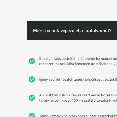
Miért nálunk végezd el a tanfolyamot?
Elméleti képzéseinket (élő) online formában 
rendszerünknek köszönhetően az előadások vi
Igény szerint részletfizetési lehetőséget bizt
A korábban nálunk tanult résztvevők közül tö
tavalyi évben közel 160 visszatérő tanulónk vol
Tanfolyamainkon piacképes tudást szerezhetsz