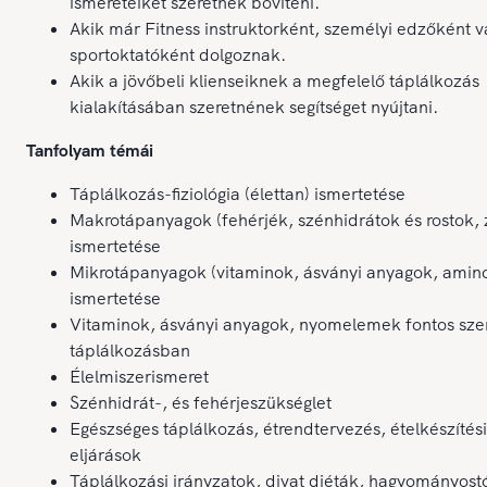
ismereteiket szeretnék bővíteni.
Akik már Fitness instruktorként, személyi edzőként v
sportoktatóként dolgoznak.
Akik a jövőbeli klienseiknek a megfelelő táplálkozás
kialakításában szeretnének segítséget nyújtani.
Tanfolyam témái
Táplálkozás-fiziológia (élettan) ismertetése
Makrotápanyagok (fehérjék, szénhidrátok és rostok, z
ismertetése
Mikrotápanyagok (vitaminok, ásványi anyagok, amin
ismertetése
Vitaminok, ásványi anyagok, nyomelemek fontos sze
táplálkozásban
Élelmiszerismeret
Szénhidrát-, és fehérjeszükséglet
Egészséges táplálkozás, étrendtervezés, ételkészítési
eljárások
Táplálkozási irányzatok, divat diéták, hagyományostó