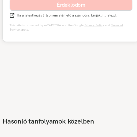
Érdeklődöm
Ha a jelentkezés űrlap nem elérhető a számodra, kérjük, itt jelezd.
This site is protected by reCAPTCHA and the Google
Privacy Policy
and
Terms of
Service
apply.
Hasonló tanfolyamok közelben