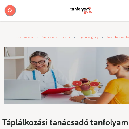
Tanfolyamok
Szakmai képzések
Egészségügy
Táplálkozási t
Táplálkozási tanácsadó tanfolyam