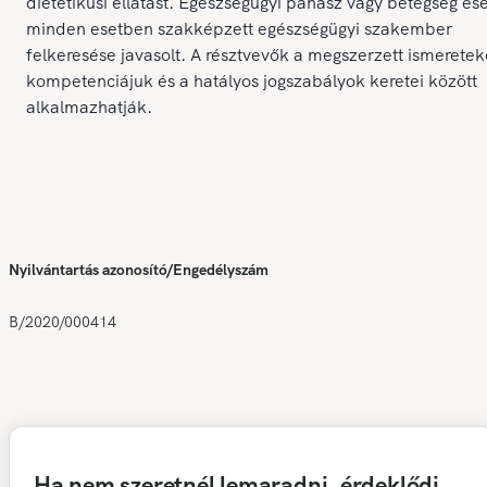
dietetikusi ellátást. Egészségügyi panasz vagy betegség es
minden esetben szakképzett egészségügyi szakember
felkeresése javasolt. A résztvevők a megszerzett ismereteke
kompetenciájuk és a hatályos jogszabályok keretei között
alkalmazhatják.
Nyilvántartás azonosító/Engedélyszám
B/2020/000414
Ha nem szeretnél lemaradni, érdeklődj