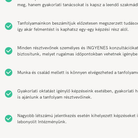
meg, hanem gyakorlati tanácsokat is kapsz a leendő szakmád
Tanfolyamainkon beszámítjuk előzetesen megszerzett tudáso
így akár felmentést is kaphatsz egy-egy képzési rész alól.
Minden résztvevőnek személyes és INGYENES konzultációka
biztosítunk, melyet rugalmas időpontokban vehetnek igénybe
Munka és család mellett is könnyen elvégezheted a tanfolyam
Gyakorlati oktatást igénylő képzéseink esetében, gyakorlati h
is ajánlunk a tanfolyam résztvevőinek.
Nagyobb létszámú jelentkezés esetén kihelyezett képzéseket 
lebonyolít Intézményünk.