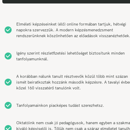
Elméleti képzéseinket (élő) online formában tartjuk, hétvégi
napokra szervezzük. A modern képzésmenedzsment
rendszerünknek köszönhetően az előadások visszanézhetőek
Igény szerint részletfizetési lehetőséget biztosítunk minden
tanfolyamunknál.
A korábban nálunk tanult résztvevők közül több mint százan
ismét beiratkoztak hozzánk második képzésre. A tavalyi évbe
közel 160 visszatérő tanulónk volt.
Tanfolyamainkon piacképes tudást szerezhetsz.
Oktatóink nem csak jó pedagógusok, hanem egyben a szakm
kiváló képviselői is. Tőlük nem csak a száraz elméletet tanul