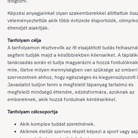
dolgozni.
Képzési anyagjainkat olyan szakemberekkel állíttattuk öss
véleményeztettük akik több évtizede élsportolók, olimpik
étrendjét alakítják.
Tanfolyam célja
A tanfolyamon résztvevők az itt elsajátított tudás felhaszná
segíteni tudják majd a későbbiekben klienseiket. A táplálk
tanácsadás során el tudja magyarázni a hozzá fordulóknak
mire, illetve milyen mennyiségben van szüksége az emberi
szervezetnek ahhoz, hogy egészséges és kiegyensúlyozott 
Javaslatot tudjon tenni a megfelelő tápanyag tartalmú és
megfelelő minőségű étrendre, edzésformára, azoknak az
embereknek, akik hozzá fordulnak kérdéseikkel.
Tanfolyam célcsoportja
Akik komplex tudást szeretnének.
Akiknek életük szerves részét képezi a sport vagy saj