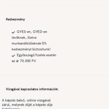
Kedvezmény
GYES-en, GYED-en
lévőknek, illetve
munkanélkülieknek 5%
kedvezményt biztosítunk!
Egyösszegű fizetés esetén
az ár 70.000 Ft!
Vizsgával kapcsolatos információk:
A képzés belső, online vizsgával
zárul, melynek díját a képzés díja
tartalmazza.