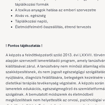
táplálkozási formák
A toxikus anyagok hatása az emberi szervezetre
Alvás vs. egészség
Táplálkozási napló,
Életmódfelmérő összeállítás, étrend tervezés
! Fontos tájékoztatás !
A képzés a felnőttképzésről szóló 2013. évi LXXVII. törvén
alapján szervezett ismeretátadó program, amely tanúsítvá
kiállításával zárul. A tanúsítvány nem minősül államilag eli
szakképesítésnek, és nem jogosít egészségügyi szolgáltatá
nyújtására, diagnózis felállítására, betegségek kezelésére 
dietetikai terápiás tevékenység végzésére. A képzés során
ismeretek edukációs, egészségmegőrző és szemléletformál
szolgálnak. A bemutatott módszerek és életmódbeli
megközelítések nem helyettesítik az orvosi, pszichológiai 