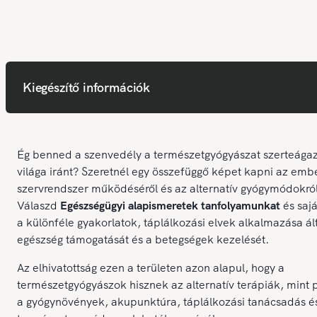
Kiegészítő információk
Ég benned a szenvedély a természetgyógyászat szerteága
világa iránt? Szeretnél egy összefüggő képet kapni az emb
szervrendszer működéséről és az alternatív gyógymódokró
Válaszd
Egészségügyi alapismeretek tanfolyamunkat
és sajá
a különféle gyakorlatok, táplálkozási elvek alkalmazása ál
egészség támogatását és a betegségek kezelését.
Az elhivatottság ezen a területen azon alapul, hogy a
természetgyógyászok hisznek az alternatív terápiák, mint 
a gyógynövények, akupunktúra, táplálkozási tanácsadás é