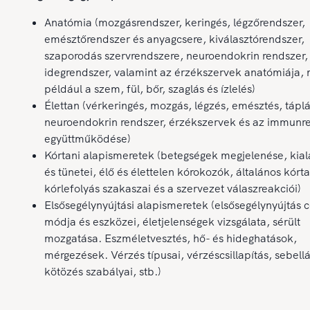
Anatómia (mozgásrendszer, keringés, légzőrendszer,
emésztőrendszer és anyagcsere, kiválasztórendszer,
szaporodás szervrendszere, neuroendokrin rendszer,
idegrendszer, valamint az érzékszervek anatómiája, 
például a szem, fül, bőr, szaglás és ízlelés)
Élettan (vérkeringés, mozgás, légzés, emésztés, tápl
neuroendokrin rendszer, érzékszervek és az immunr
együttműködése)
Kórtani alapismeretek (betegségek megjelenése, kia
és tünetei, élő és élettelen kórokozók, általános kórt
kórlefolyás szakaszai és a szervezet válaszreakciói)
Elsősegélynyújtási alapismeretek (elsősegélynyújtás c
módja és eszközei, életjelenségek vizsgálata, sérült
mozgatása. Eszméletvesztés, hő- és hideghatások,
mérgezések. Vérzés típusai, vérzéscsillapítás, sebellá
kötözés szabályai, stb.)