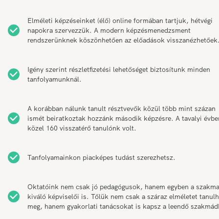
Elméleti képzéseinket (élő) online formában tartjuk, hétvégi
napokra szervezzük. A modern képzésmenedzsment
rendszerünknek köszönhetően az előadások visszanézhetőek
Igény szerint részletfizetési lehetőséget biztosítunk minden
tanfolyamunknál.
A korábban nálunk tanult résztvevők közül több mint százan
ismét beiratkoztak hozzánk második képzésre. A tavalyi évbe
közel 160 visszatérő tanulónk volt.
Tanfolyamainkon piacképes tudást szerezhetsz.
Oktatóink nem csak jó pedagógusok, hanem egyben a szakm
kiváló képviselői is. Tőlük nem csak a száraz elméletet tanul
meg, hanem gyakorlati tanácsokat is kapsz a leendő szakmád