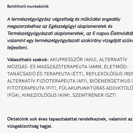
Betölthető munkakörök
A természetgyógyász végzettség és működési engedély
megszerzéséhez az Egészségügyi alapismeretek és
Természetgyógyászati alapismeretek, az 5 napos Életmódtá
valamint egy természetgyógyászati szakirány vizsgáját szük
teljesíteni.
Választható szakok:
AKUPRESSZŐR (AKU), ALTERNATÍV
MOZGÁS- ÉS MASSZÁZSTERAPEUTA (AMM, ÉLETMÓD-
TANÁCSADÓ ÉS TERAPEUTA (ÉTT), REFLEXOLÓGUS (REF
ALTERNATÍV FIZIOTERAPEUTA (AFI), BIOENERGETIKUS (
FITOTERAPEUTA (FIT), FÜLAKUPUNKTÚRÁS ADDIKTOL
(FÜA), KINEZIOLÓGUS (KIM), SZEMTRÉNER (SZT)
Oktatóink sok éves tapasztalattal rendelkeznek, valamint 
vizsgabizottság tagjai.