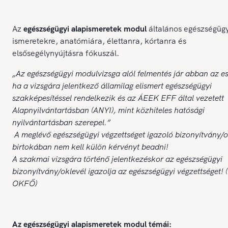
Az
egészségügyi alapismeretek modul
általános egészségügy
ismeretekre, anatómiára, élettanra, kórtanra és
elsősegélynyújtásra fókuszál.
„Az egészségügyi modulvizsga alól felmentés jár abban az e
ha a vizsgára jelentkező államilag elismert egészségügyi
szakképesítéssel rendelkezik és az ÁEEK EFF által vezetett
Alapnyilvántartásban (ANYI), mint közhiteles hatósági
nyilvántartásban szerepel.”
A meglévő egészségügyi végzettséget igazoló bizonyítvány/o
birtokában nem kell külön kérvényt beadni!
A szakmai vizsgára történő jelentkezéskor az egészségügyi
bizonyítvány/oklevél igazolja az egészségügyi végzettséget! 
OKFŐ)
Az egészségügyi alapismeretek modul témái: