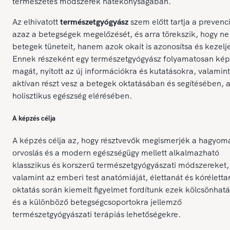
természetes módszerek hatékonyságában.
Az elhivatott
természetgyógyász
szem előtt tartja a prevenci
azaz a betegségek megelőzését, és arra törekszik, hogy ne
betegek tüneteit, hanem azok okait is azonosítsa és kezelj
Ennek részeként egy természetgyógyász folyamatosan kép
magát, nyitott az új információkra és kutatásokra, valamint
aktívan részt vesz a betegek oktatásában és segítésében, 
holisztikus egészség elérésében.
A képzés célja
A képzés célja az, hogy résztvevők megismerjék a hagyom
orvoslás és a modern egészségügy mellett alkalmazható
klasszikus és korszerű természetgyógyászati módszereket,
valamint az emberi test anatómiáját, élettanát és kóréletta
oktatás során kiemelt figyelmet fordítunk ezek kölcsönhatá
és a különböző betegségcsoportokra jellemző
természetgyógyászati terápiás lehetőségekre.