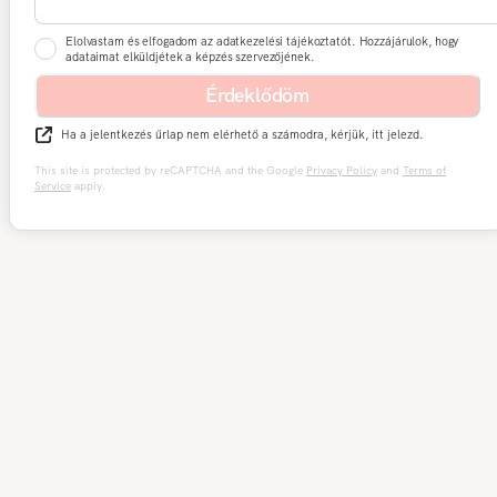
Elolvastam és elfogadom az adatkezelési tájékoztatót. Hozzájárulok, hogy
adataimat elküldjétek a képzés szervezőjének.
Érdeklődöm
Ha a jelentkezés űrlap nem elérhető a számodra, kérjük, itt jelezd.
This site is protected by reCAPTCHA and the Google
Privacy Policy
and
Terms of
Service
apply.