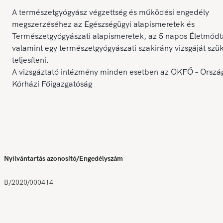
A természetgyógyász végzettség és működési engedély
megszerzéséhez az Egészségügyi alapismeretek és
Természetgyógyászati alapismeretek, az 5 napos Életmódt
valamint egy természetgyógyászati szakirány vizsgáját szü
teljesíteni.
A vizsgáztató intézmény minden esetben az OKFŐ – Orszá
Kórházi Főigazgatóság
Nyilvántartás azonosító/Engedélyszám
B/2020/000414