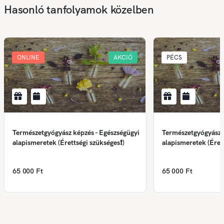
Hasonló tanfolyamok közelben
ONLINE
AKCIÓ
PÉCS
Természetgyógyász képzés - Egészségügyi
Természetgyógyász k
alapismeretek (Érettségi szükséges❗)
alapismeretek (Éret
65 000 Ft
65 000 Ft