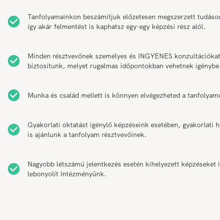
Tanfolyamainkon beszámítjuk előzetesen megszerzett tudáso
így akár felmentést is kaphatsz egy-egy képzési rész alól.
Minden résztvevőnek személyes és INGYENES konzultációka
biztosítunk, melyet rugalmas időpontokban vehetnek igénybe
Munka és család mellett is könnyen elvégezheted a tanfolyam
Gyakorlati oktatást igénylő képzéseink esetében, gyakorlati h
is ajánlunk a tanfolyam résztvevőinek.
Nagyobb létszámú jelentkezés esetén kihelyezett képzéseket 
lebonyolít Intézményünk.