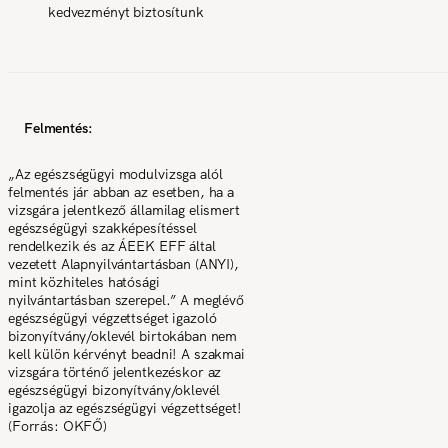
kedvezményt biztosítunk
Felmentés:
„Az egészségügyi modulvizsga alól
felmentés jár abban az esetben, ha a
vizsgára jelentkező államilag elismert
egészségügyi szakképesítéssel
rendelkezik és az ÁEEK EFF által
vezetett Alapnyilvántartásban (ANYI),
mint közhiteles hatósági
nyilvántartásban szerepel.” A meglévő
egészségügyi végzettséget igazoló
bizonyítvány/oklevél birtokában nem
kell külön kérvényt beadni! A szakmai
vizsgára történő jelentkezéskor az
egészségügyi bizonyítvány/oklevél
igazolja az egészségügyi végzettséget!
(Forrás: OKFŐ)