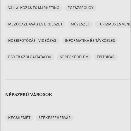
VÁLLALKOZÁS ÉS MARKETING
EGÉSZSÉGÜGY
MEZŐGAZDASÁG ÉS ERDÉSZET
MŰVÉSZET
TURIZMUS ÉS VEN
HOBBIFOTÓZÁS, -VIDEÓZÁS
INFORMATIKA ÉS TÁVKÖZLÉS
EGYÉB SZOLGÁLTATÁSOK
KERESKEDELEM
ÉPÍTŐIPAR
NÉPSZERŰ VÁROSOK
KECSKEMÉT
SZÉKESFEHÉRVÁR