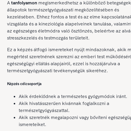
A
tanfolyamon
megismerkedhetsz a különböző betegségek
állapotok természetgyógyászati megközelítésében és
kezelésében. Ehhez fontos a test és az elme kapcsolatána
vizsgálata és a kineziológia alapelveinek tanulása, valamin
az egészséges életmódra való ösztönzés, beleértve az alvá
stresszkezelés és testmozgás területeit.
Ez a képzés átfogó ismereteket nyújt mindazoknak, akik 
megértést szeretnének szerezni az emberi test működésérő
egészségügyi ellátás alapjairól, ezzel is hozzájárulva a
természetgyógyászati tevékenységük sikeréhez.
Képzés célcsoportja
Akik érdeklődnek a természetes gyógymódok iránt.
Akik hivatásszerűen kívánnak foglalkozni a
természetgyógyászattal.
Akik szeretnék megalapozni vagy bővíteni egészségü
ismereteiket.