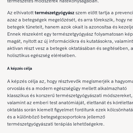
természetes módszerek hatékonyságában.
Az elhivatott
természetgyógyász
szem előtt tartja a prevenci
azaz a betegségek megelőzését, és arra törekszik, hogy ne
betegek tüneteit, hanem azok okait is azonosítsa és kezelj
Ennek részeként egy természetgyógyász folyamatosan kép
magát, nyitott az új információkra és kutatásokra, valamint
aktívan részt vesz a betegek oktatásában és segítésében, 
holisztikus egészség elérésében.
A képzés célja
A képzés célja az, hogy résztvevők megismerjék a hagyom
orvoslás és a modern egészségügy mellett alkalmazható
klasszikus és korszerű természetgyógyászati módszereket,
valamint az emberi test anatómiáját, élettanát és kóréletta
oktatás során kiemelt figyelmet fordítunk ezek kölcsönhatá
és a különböző betegségcsoportokra jellemző
természetgyógyászati terápiás lehetőségekre.