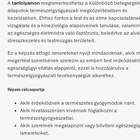
A
tanfolyamon
megismerkedhetsz a különböző betegségek
állapotok természetgyógyászati megközelítésében és
kezelésében. Ehhez fontos a test és az elme kapcsolatána
vizsgálata és a kineziológia alapelveinek tanulása, valamin
az egészséges életmódra való ösztönzés, beleértve az alvá
stresszkezelés és testmozgás területeit.
Ez a képzés átfogó ismereteket nyújt mindazoknak, akik 
megértést szeretnének szerezni az emberi test működésérő
egészségügyi ellátás alapjairól, ezzel is hozzájárulva a
természetgyógyászati tevékenységük sikeréhez.
Képzés célcsoportja
Akik érdeklődnek a természetes gyógymódok iránt.
Akik hivatásszerűen kívánnak foglalkozni a
természetgyógyászattal.
Akik szeretnék megalapozni vagy bővíteni egészségü
ismereteiket.