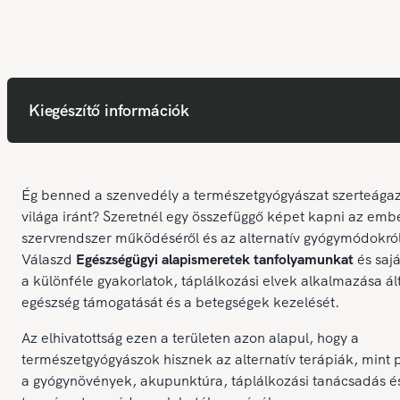
Kiegészítő információk
Ég benned a szenvedély a természetgyógyászat szerteága
világa iránt? Szeretnél egy összefüggő képet kapni az emb
szervrendszer működéséről és az alternatív gyógymódokró
Válaszd
Egészségügyi alapismeretek tanfolyamunkat
és sajá
a különféle gyakorlatok, táplálkozási elvek alkalmazása ál
egészség támogatását és a betegségek kezelését.
Az elhivatottság ezen a területen azon alapul, hogy a
természetgyógyászok hisznek az alternatív terápiák, mint 
a gyógynövények, akupunktúra, táplálkozási tanácsadás é