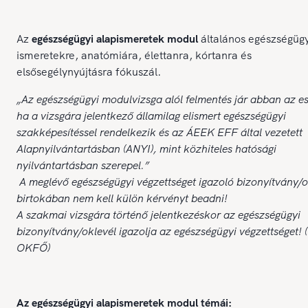
Az
egészségügyi alapismeretek modul
általános egészségügy
ismeretekre, anatómiára, élettanra, kórtanra és
elsősegélynyújtásra fókuszál.
„Az egészségügyi modulvizsga alól felmentés jár abban az e
ha a vizsgára jelentkező államilag elismert egészségügyi
szakképesítéssel rendelkezik és az ÁEEK EFF által vezetett
Alapnyilvántartásban (ANYI), mint közhiteles hatósági
nyilvántartásban szerepel.”
A meglévő egészségügyi végzettséget igazoló bizonyítvány/o
birtokában nem kell külön kérvényt beadni!
A szakmai vizsgára történő jelentkezéskor az egészségügyi
bizonyítvány/oklevél igazolja az egészségügyi végzettséget! 
OKFŐ)
Az egészségügyi alapismeretek modul témái: