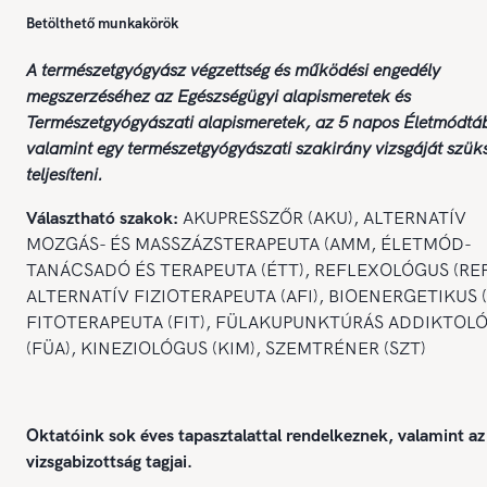
Betölthető munkakörök
A természetgyógyász végzettség és működési engedély
megszerzéséhez az Egészségügyi alapismeretek és
Természetgyógyászati alapismeretek, az 5 napos Életmódtá
valamint egy természetgyógyászati szakirány vizsgáját szük
teljesíteni.
Választható szakok:
AKUPRESSZŐR (AKU), ALTERNATÍV
MOZGÁS- ÉS MASSZÁZSTERAPEUTA (AMM, ÉLETMÓD-
TANÁCSADÓ ÉS TERAPEUTA (ÉTT), REFLEXOLÓGUS (REF
ALTERNATÍV FIZIOTERAPEUTA (AFI), BIOENERGETIKUS (
FITOTERAPEUTA (FIT), FÜLAKUPUNKTÚRÁS ADDIKTOL
(FÜA), KINEZIOLÓGUS (KIM), SZEMTRÉNER (SZT)
Oktatóink sok éves tapasztalattal rendelkeznek, valamint 
vizsgabizottság tagjai.