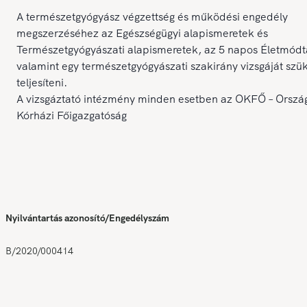
A természetgyógyász végzettség és működési engedély
megszerzéséhez az Egészségügyi alapismeretek és
Természetgyógyászati alapismeretek, az 5 napos Életmódt
valamint egy természetgyógyászati szakirány vizsgáját szü
teljesíteni.
A vizsgáztató intézmény minden esetben az OKFŐ – Orszá
Kórházi Főigazgatóság
Nyilvántartás azonosító/Engedélyszám
B/2020/000414