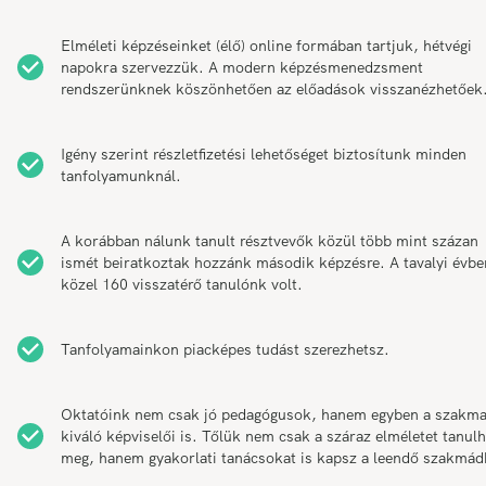
Elméleti képzéseinket (élő) online formában tartjuk, hétvégi
napokra szervezzük. A modern képzésmenedzsment
rendszerünknek köszönhetően az előadások visszanézhetőek
Igény szerint részletfizetési lehetőséget biztosítunk minden
tanfolyamunknál.
A korábban nálunk tanult résztvevők közül több mint százan
ismét beiratkoztak hozzánk második képzésre. A tavalyi évbe
közel 160 visszatérő tanulónk volt.
Tanfolyamainkon piacképes tudást szerezhetsz.
Oktatóink nem csak jó pedagógusok, hanem egyben a szakm
kiváló képviselői is. Tőlük nem csak a száraz elméletet tanul
meg, hanem gyakorlati tanácsokat is kapsz a leendő szakmád