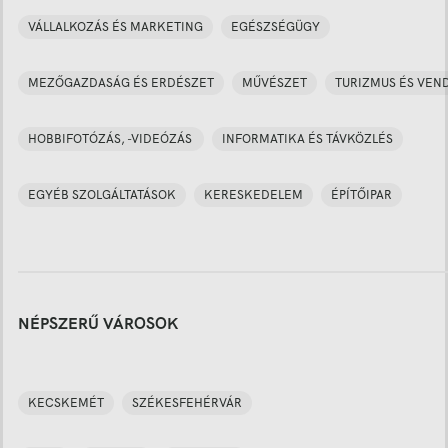
VÁLLALKOZÁS ÉS MARKETING
EGÉSZSÉGÜGY
MEZŐGAZDASÁG ÉS ERDÉSZET
MŰVÉSZET
TURIZMUS ÉS VEN
HOBBIFOTÓZÁS, -VIDEÓZÁS
INFORMATIKA ÉS TÁVKÖZLÉS
EGYÉB SZOLGÁLTATÁSOK
KERESKEDELEM
ÉPÍTŐIPAR
NÉPSZERŰ VÁROSOK
KECSKEMÉT
SZÉKESFEHÉRVÁR