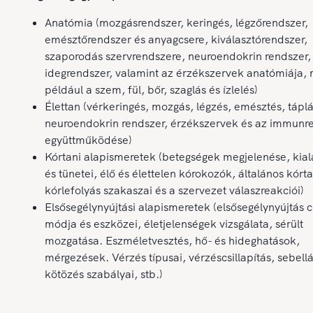
Anatómia (mozgásrendszer, keringés, légzőrendszer,
emésztőrendszer és anyagcsere, kiválasztórendszer,
szaporodás szervrendszere, neuroendokrin rendszer,
idegrendszer, valamint az érzékszervek anatómiája, 
például a szem, fül, bőr, szaglás és ízlelés)
Élettan (vérkeringés, mozgás, légzés, emésztés, tápl
neuroendokrin rendszer, érzékszervek és az immunr
együttműködése)
Kórtani alapismeretek (betegségek megjelenése, kia
és tünetei, élő és élettelen kórokozók, általános kórt
kórlefolyás szakaszai és a szervezet válaszreakciói)
Elsősegélynyújtási alapismeretek (elsősegélynyújtás c
módja és eszközei, életjelenségek vizsgálata, sérült
mozgatása. Eszméletvesztés, hő- és hideghatások,
mérgezések. Vérzés típusai, vérzéscsillapítás, sebellá
kötözés szabályai, stb.)