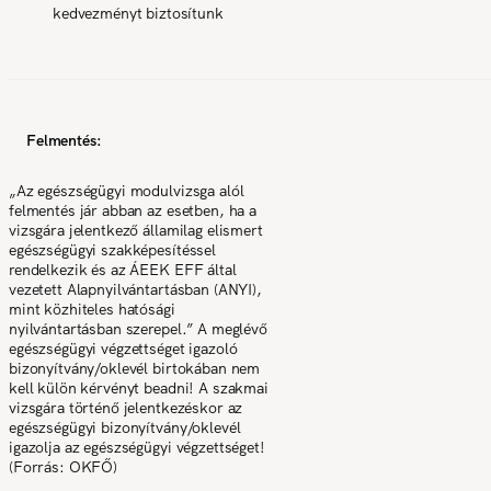
kedvezményt biztosítunk
Felmentés:
„Az egészségügyi modulvizsga alól
felmentés jár abban az esetben, ha a
vizsgára jelentkező államilag elismert
egészségügyi szakképesítéssel
rendelkezik és az ÁEEK EFF által
vezetett Alapnyilvántartásban (ANYI),
mint közhiteles hatósági
nyilvántartásban szerepel.” A meglévő
egészségügyi végzettséget igazoló
bizonyítvány/oklevél birtokában nem
kell külön kérvényt beadni! A szakmai
vizsgára történő jelentkezéskor az
egészségügyi bizonyítvány/oklevél
igazolja az egészségügyi végzettséget!
(Forrás: OKFŐ)