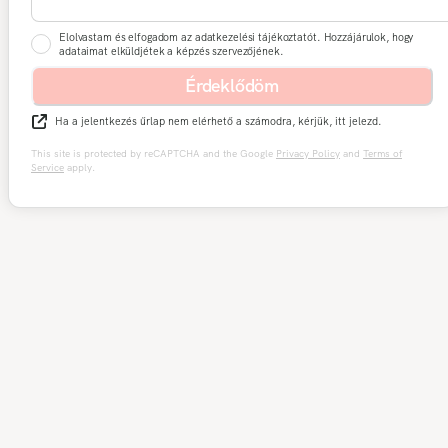
Elolvastam és elfogadom az adatkezelési tájékoztatót. Hozzájárulok, hogy
adataimat elküldjétek a képzés szervezőjének.
Érdeklődöm
Ha a jelentkezés űrlap nem elérhető a számodra, kérjük, itt jelezd.
This site is protected by reCAPTCHA and the Google
Privacy Policy
and
Terms of
Service
apply.