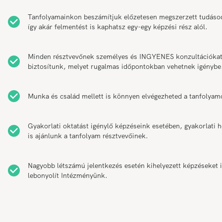
Tanfolyamainkon beszámítjuk előzetesen megszerzett tudáso
így akár felmentést is kaphatsz egy-egy képzési rész alól.
Minden résztvevőnek személyes és INGYENES konzultációka
biztosítunk, melyet rugalmas időpontokban vehetnek igénybe
Munka és család mellett is könnyen elvégezheted a tanfolyam
Gyakorlati oktatást igénylő képzéseink esetében, gyakorlati h
is ajánlunk a tanfolyam résztvevőinek.
Nagyobb létszámú jelentkezés esetén kihelyezett képzéseket 
lebonyolít Intézményünk.