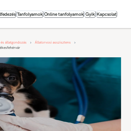
lfedezés
Tanfolyamok
Online tanfolyamok
Gyik
Kapcsolat
 és állatgondozás
Állatorvosi asszisztens
zékesfehérvár