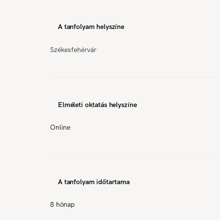
A tanfolyam helyszíne
Székesfehérvár
Elméleti oktatás helyszíne
Online
A tanfolyam időtartama
8 hónap