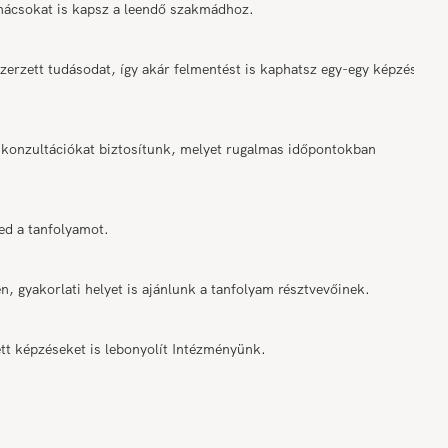
anácsokat is kapsz a leendő szakmádhoz.
rzett tudásodat, így akár felmentést is kaphatsz egy-egy képzési
onzultációkat biztosítunk, melyet rugalmas időpontokban
ed a tanfolyamot.
n, gyakorlati helyet is ajánlunk a tanfolyam résztvevőinek.
tt képzéseket is lebonyolít Intézményünk.