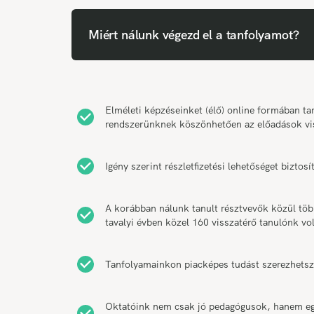
Miért nálunk végezd el a tanfolyamot?
Elméleti képzéseinket (élő) online formában 
rendszerünknek köszönhetően az előadások vi
Igény szerint részletfizetési lehetőséget bizt
A korábban nálunk tanult résztvevők közül tö
tavalyi évben közel 160 visszatérő tanulónk vol
Tanfolyamainkon piacképes tudást szerezhetsz
Oktatóink nem csak jó pedagógusok, hanem egy