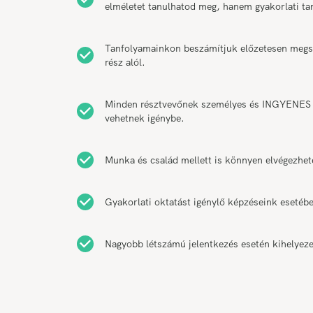
elméletet tanulhatod meg, hanem gyakorlati t
Tanfolyamainkon beszámítjuk előzetesen megsze
rész alól.
Minden résztvevőnek személyes és INGYENES k
vehetnek igénybe.
Munka és család mellett is könnyen elvégezhet
Gyakorlati oktatást igénylő képzéseink esetébe
Nagyobb létszámú jelentkezés esetén kihelyeze