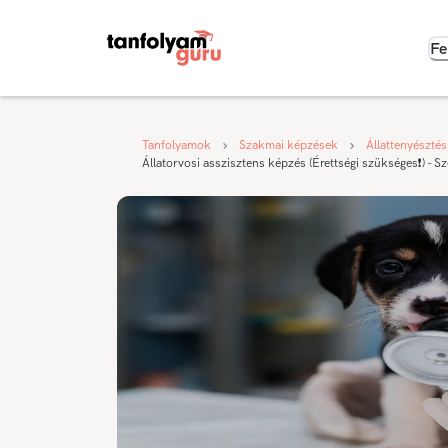
Fe
Tanfolyamok
Szakmai képzések
Állattenyésztés
Állatorvosi asszisztens képzés (Érettségi szükséges❗) - S