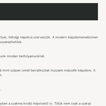
tartjuk, hétvégi napokra szervezzük. A modern képzésmenedzsment
sszanézhetőek.
osítunk minden tanfolyamunknál.
bb mint százan ismét beiratkoztak hozzánk második képzésre. A
t.
.
ben a szakma kiváló képviselői is. Tőlük nem csak a száraz