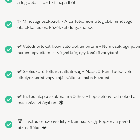
a legjobbat hozd ki magadból!
✨ Minőségi eszközök – A tanfolyamon a legjobb minőségű
olajokkal és eszközökkel dolgozhatsz.
✔️ Valódi értéket képviselő dokumentum – Nem csak egy papí
hanem egy elismert végzettség egy tanúsítványban!
✔️ Széleskörű felhasználhatóság – Masszőrként tudsz vele
elhelyezkedni vagy saját vállalkozásba kezdeni.
✔️ Biztos alap a szakmai jövődhöz – Lépéselőnyt ad neked a
masszázs világában! 🌍
🏆 Hivatás és szenvedély – Nem csak egy képzés, a jövőd
biztosítéka! ❤️