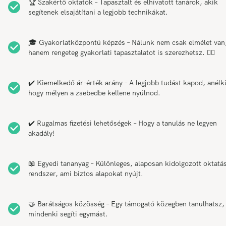
🏆 Szakértő oktatók – Tapasztalt és elhivatott tanárok, akik
segítenek elsajátítani a legjobb technikákat.
🎓 Gyakorlatközpontú képzés – Nálunk nem csak elmélet van
hanem rengeteg gyakorlati tapasztalatot is szerezhetsz. 💆‍♂️
✔️ Kiemelkedő ár-érték arány – A legjobb tudást kapod, anélk
hogy mélyen a zsebedbe kellene nyúlnod.
✔️ Rugalmas fizetési lehetőségek – Hogy a tanulás ne legyen
akadály!
📖 Egyedi tananyag – Különleges, alaposan kidolgozott oktatás
rendszer, ami biztos alapokat nyújt.
🤝 Barátságos közösség – Egy támogató közegben tanulhatsz,
mindenki segíti egymást.