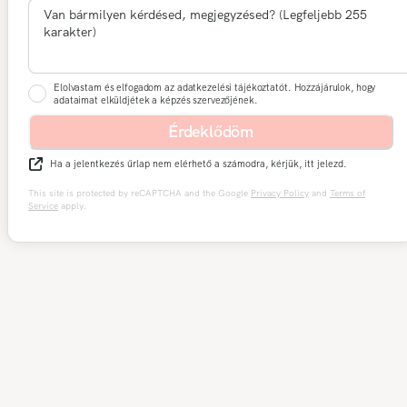
Elolvastam és elfogadom az adatkezelési tájékoztatót. Hozzájárulok, hogy
adataimat elküldjétek a képzés szervezőjének.
Érdeklődöm
Ha a jelentkezés űrlap nem elérhető a számodra, kérjük, itt jelezd.
This site is protected by reCAPTCHA and the Google
Privacy Policy
and
Terms of
Service
apply.