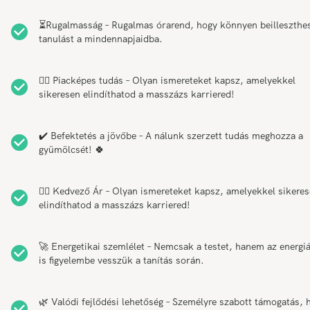
⏳Rugalmasság – Rugalmas órarend, hogy könnyen beilleszthe
tanulást a mindennapjaidba.
💆‍♂️ Piacképes tudás – Olyan ismereteket kapsz, amelyekkel
sikeresen elindíthatod a masszázs karriered!
✔️ Befektetés a jövőbe – A nálunk szerzett tudás meghozza a
gyümölcsét! 🍀
💆‍♂️ Kedvező Ár – Olyan ismereteket kapsz, amelyekkel sikere
elindíthatod a masszázs karriered!
🚀 Energetikai szemlélet – Nemcsak a testet, hanem az energi
is figyelembe vesszük a tanítás során.
🌿 Valódi fejlődési lehetőség – Személyre szabott támogatás, 