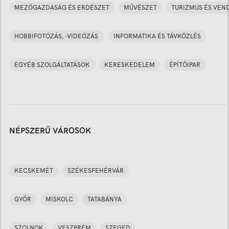
MEZŐGAZDASÁG ÉS ERDÉSZET
MŰVÉSZET
TURIZMUS ÉS VEN
HOBBIFOTÓZÁS, -VIDEÓZÁS
INFORMATIKA ÉS TÁVKÖZLÉS
EGYÉB SZOLGÁLTATÁSOK
KERESKEDELEM
ÉPÍTŐIPAR
NÉPSZERŰ VÁROSOK
KECSKEMÉT
SZÉKESFEHÉRVÁR
GYŐR
MISKOLC
TATABÁNYA
SZOLNOK
VESZPRÉM
SZEGED