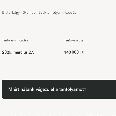
Biatorbágy
∙
3-5 nap
∙
Szaktanfolyami képzés
Tanfolyam indulása
Tanfolyam díja
2026. március 27.
148 000 Ft
Miért nálunk végezd el a tanfolyamot?