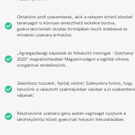
Oktatóink profi szakemberek, akik a nehezen érhető elméleti
tananyagot is könnyen emészthető leckékre bontva,
gyakorlatorientált oktatás formájában teszik érdekessé és
mindenki számára érthetővé.
„Agrárgazdasági képzések és felkészítő tréningek - Széchenyi
2020” megvalósításában Magyarországon a legtöbb sikeres
vizsgázóval rendelkezünk.
Jelentkezz hozzánk, fejlődj velünk! Számunkra fontos, hogy
tanulóink a választott szakmájukban valóban a jó szakember
váljanak!
Résztvevőink számára igény esetén segítséget nyújtunk a
lakóhelyükhöz közeli gyakorlati helyszín felkutatásában.