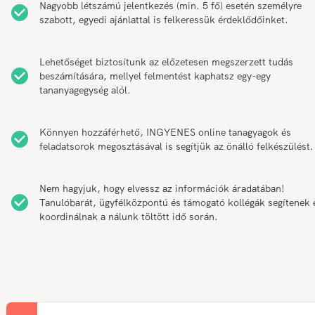
Nagyobb létszámú jelentkezés (min. 5 fő) esetén személyre
szabott, egyedi ajánlattal is felkeressük érdeklődőinket.
Lehetőséget biztosítunk az előzetesen megszerzett tudás
beszámítására, mellyel felmentést kaphatsz egy-egy
tananyagegység alól.
Könnyen hozzáférhető, INGYENES online tanagyagok és
feladatsorok megosztásával is segítjük az önálló felkészülést.
Nem hagyjuk, hogy elvessz az információk áradatában!
Tanulóbarát, ügyfélközpontú és támogató kollégák segítenek 
koordinálnak a nálunk töltött idő során.