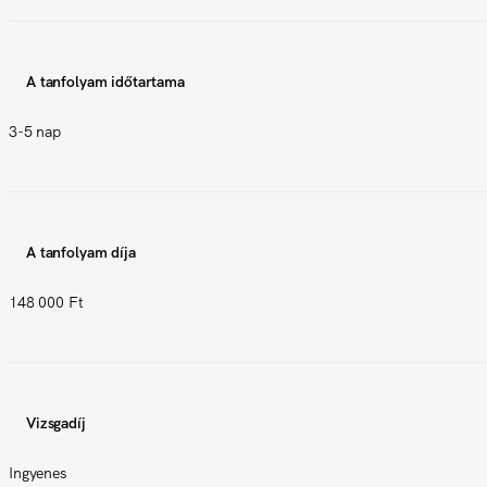
A tanfolyam időtartama
3-5 nap
A tanfolyam díja
148 000 Ft
Vizsgadíj
Ingyenes