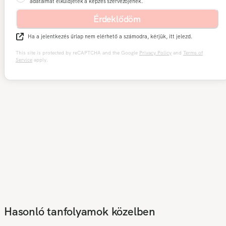
adataimat elküldjétek a képzés szervezőjének.
Érdeklődöm
Ha a jelentkezés űrlap nem elérhető a számodra, kérjük, itt jelezd.
This site is protected by reCAPTCHA and the Google
Privacy Policy
and
Terms of
Service
apply.
Hasonló tanfolyamok közelben