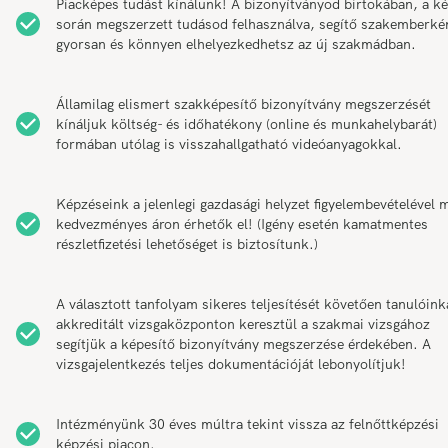
Piacképes tudást kínálunk! A bizonyítványod birtokában, a k
során megszerzett tudásod felhasználva, segítő szakemberké
gyorsan és könnyen elhelyezkedhetsz az új szakmádban.
Államilag elismert szakképesítő bizonyítvány megszerzését
kínáljuk költség- és időhatékony (online és munkahelybarát)
formában utólag is visszahallgatható videóanyagokkal.
Képzéseink a jelenlegi gazdasági helyzet figyelembevételével 
kedvezményes áron érhetők el! (Igény esetén kamatmentes
részletfizetési lehetőséget is biztosítunk.)
A választott tanfolyam sikeres teljesítését követően tanulóink
akkreditált vizsgaközponton keresztül a szakmai vizsgához
segítjük a képesítő bizonyítvány megszerzése érdekében. A
vizsgajelentkezés teljes dokumentációját lebonyolítjuk!
Intézményünk 30 éves múltra tekint vissza az felnőttképzési
képzési piacon.