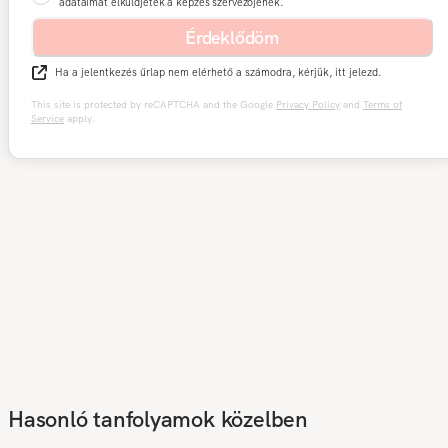
adataimat elküldjétek a képzés szervezőjének.
Érdeklődöm
Ha a jelentkezés űrlap nem elérhető a számodra, kérjük, itt jelezd.
This site is protected by reCAPTCHA and the Google
Privacy Policy
and
Terms of
Service
apply.
Hasonló tanfolyamok közelben