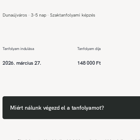
Dunaújváros
∙
3-5 nap
∙
Szaktanfolyami képzés
Tanfolyam indulása
Tanfolyam díja
2026. március 27.
148 000 Ft
Miért nálunk végezd el a tanfolyamot?