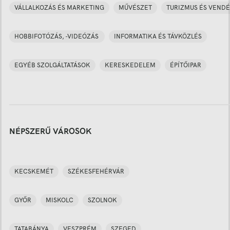
VÁLLALKOZÁS ÉS MARKETING
MŰVÉSZET
TURIZMUS ÉS VENDÉ
HOBBIFOTÓZÁS, -VIDEÓZÁS
INFORMATIKA ÉS TÁVKÖZLÉS
EGYÉB SZOLGÁLTATÁSOK
KERESKEDELEM
ÉPÍTŐIPAR
NÉPSZERŰ VÁROSOK
KECSKEMÉT
SZÉKESFEHÉRVÁR
GYŐR
MISKOLC
SZOLNOK
TATABÁNYA
VESZPRÉM
SZEGED