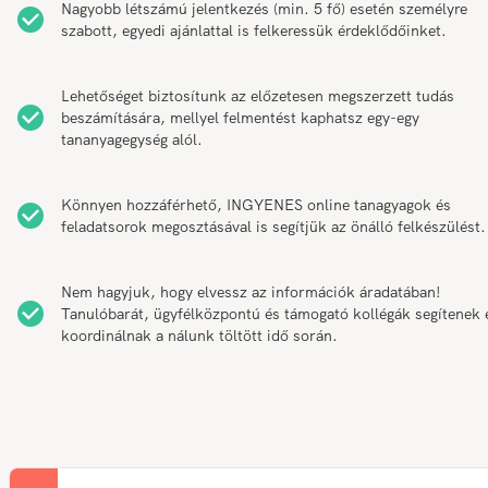
Nagyobb létszámú jelentkezés (min. 5 fő) esetén személyre
szabott, egyedi ajánlattal is felkeressük érdeklődőinket.
Lehetőséget biztosítunk az előzetesen megszerzett tudás
beszámítására, mellyel felmentést kaphatsz egy-egy
tananyagegység alól.
Könnyen hozzáférhető, INGYENES online tanagyagok és
feladatsorok megosztásával is segítjük az önálló felkészülést.
Nem hagyjuk, hogy elvessz az információk áradatában!
Tanulóbarát, ügyfélközpontú és támogató kollégák segítenek 
koordinálnak a nálunk töltött idő során.