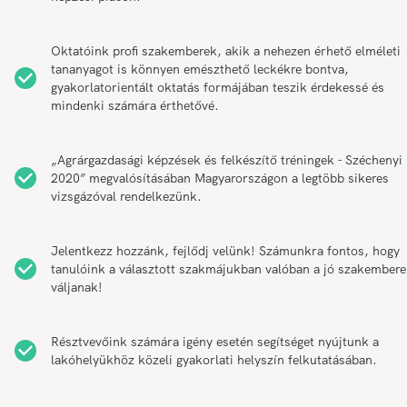
Oktatóink profi szakemberek, akik a nehezen érhető elméleti
tananyagot is könnyen emészthető leckékre bontva,
gyakorlatorientált oktatás formájában teszik érdekessé és
mindenki számára érthetővé.
„Agrárgazdasági képzések és felkészítő tréningek - Széchenyi
2020” megvalósításában Magyarországon a legtöbb sikeres
vizsgázóval rendelkezünk.
Jelentkezz hozzánk, fejlődj velünk! Számunkra fontos, hogy
tanulóink a választott szakmájukban valóban a jó szakember
váljanak!
Résztvevőink számára igény esetén segítséget nyújtunk a
lakóhelyükhöz közeli gyakorlati helyszín felkutatásában.