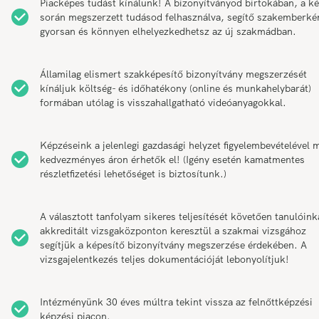
Piacképes tudást kínálunk! A bizonyítványod birtokában, a k
során megszerzett tudásod felhasználva, segítő szakemberké
gyorsan és könnyen elhelyezkedhetsz az új szakmádban.
Államilag elismert szakképesítő bizonyítvány megszerzését
kínáljuk költség- és időhatékony (online és munkahelybarát)
formában utólag is visszahallgatható videóanyagokkal.
Képzéseink a jelenlegi gazdasági helyzet figyelembevételével 
kedvezményes áron érhetők el! (Igény esetén kamatmentes
részletfizetési lehetőséget is biztosítunk.)
A választott tanfolyam sikeres teljesítését követően tanulóink
akkreditált vizsgaközponton keresztül a szakmai vizsgához
segítjük a képesítő bizonyítvány megszerzése érdekében. A
vizsgajelentkezés teljes dokumentációját lebonyolítjuk!
Intézményünk 30 éves múltra tekint vissza az felnőttképzési
képzési piacon.