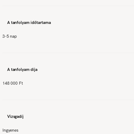
A tanfolyam időtartama
3-5 nap
A tanfolyam díja
148 000 Ft
Vizsgadíj
Ingyenes