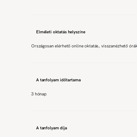
Elméleti oktatás helyszíne
Országosan elérhető online oktatás, visszanézhető órá
A tanfolyam időtartama
3 hónap
A tanfolyam díja