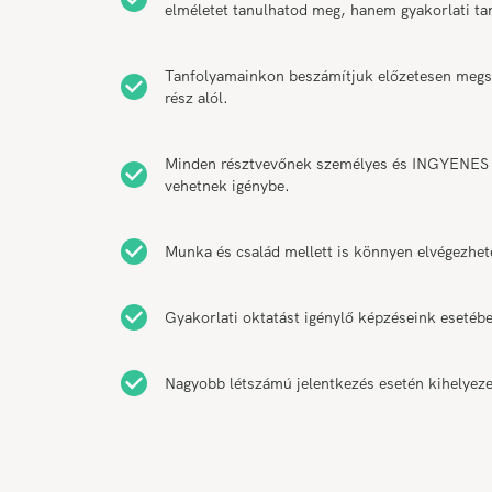
elméletet tanulhatod meg, hanem gyakorlati t
Tanfolyamainkon beszámítjuk előzetesen megsze
rész alól.
Minden résztvevőnek személyes és INGYENES k
vehetnek igénybe.
Munka és család mellett is könnyen elvégezhet
Gyakorlati oktatást igénylő képzéseink esetébe
Nagyobb létszámú jelentkezés esetén kihelyeze