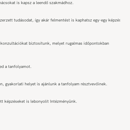
anácsokat is kapsz a leendő szakmádhoz.
rzett tudásodat, így akár felmentést is kaphatsz egy-egy képzési
onzultációkat biztosítunk, melyet rugalmas időpontokban
ed a tanfolyamot.
n, gyakorlati helyet is ajánlunk a tanfolyam résztvevőinek.
tt képzéseket is lebonyolít Intézményünk.