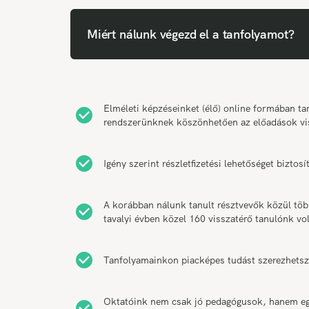
Miért nálunk végezd el a tanfolyamot?
Elméleti képzéseinket (élő) online formában 
rendszerünknek köszönhetően az előadások vi
Igény szerint részletfizetési lehetőséget bizt
A korábban nálunk tanult résztvevők közül tö
tavalyi évben közel 160 visszatérő tanulónk vol
Tanfolyamainkon piacképes tudást szerezhetsz
Oktatóink nem csak jó pedagógusok, hanem egy