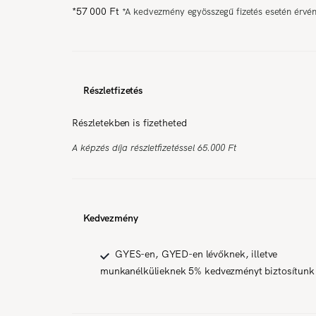
*
57 000 Ft
*
A kedvezmény egyösszegű fizetés esetén érvé
Részletfizetés
Részletekben is fizetheted
A képzés díja részletfizetéssel 65.000 Ft
Kedvezmény
GYES-en, GYED-en lévőknek, illetve
munkanélkülieknek 5% kedvezményt biztosítunk