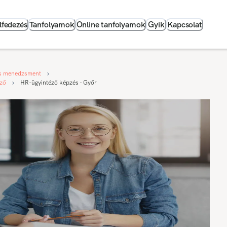
lfedezés
Tanfolyamok
Online tanfolyamok
Gyik
Kapcsolat
s menedzsment
éző
HR-ügyintéző képzés - Győr