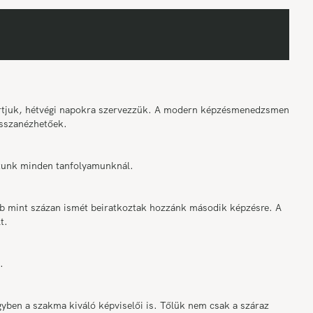
tartjuk, hétvégi napokra szervezzük. A modern képzésmenedzsment
sszanézhetőek.
osítunk minden tanfolyamunknál.
bb mint százan ismét beiratkoztak hozzánk második képzésre. A
t.
.
ben a szakma kiváló képviselői is. Tőlük nem csak a száraz