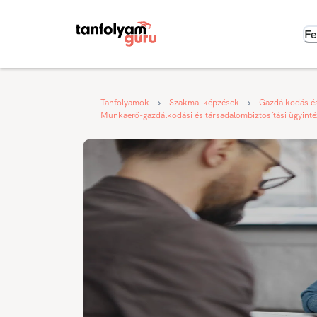
Fe
Tanfolyamok
Szakmai képzések
Gazdálkodás é
Munkaerő-gazdálkodási és társadalombiztosítási ügyint