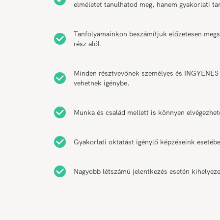
elméletet tanulhatod meg, hanem gyakorlati t
Tanfolyamainkon beszámítjuk előzetesen megsze
rész alól.
Minden résztvevőnek személyes és INGYENES k
vehetnek igénybe.
Munka és család mellett is könnyen elvégezhet
Gyakorlati oktatást igénylő képzéseink esetébe
Nagyobb létszámú jelentkezés esetén kihelyeze