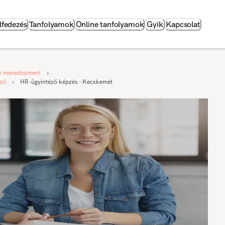
lfedezés
Tanfolyamok
Online tanfolyamok
Gyik
Kapcsolat
s menedzsment
éző
HR-ügyintéző képzés - Kecskemét