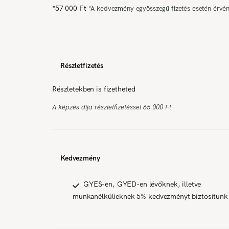
*
57 000 Ft
*
A kedvezmény egyösszegű fizetés esetén érvé
Részletfizetés
Részletekben is fizetheted
A képzés díja részletfizetéssel 65.000 Ft
Kedvezmény
GYES-en, GYED-en lévőknek, illetve
munkanélkülieknek 5% kedvezményt biztosítunk