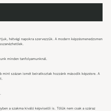
tartjuk, hétvégi napokra szervezzük. A modern képzésmenedzsment
sszanézhetőek.
osítunk minden tanfolyamunknál.
bb mint százan ismét beiratkoztak hozzánk második képzésre. A
t.
.
ben a szakma kiváló képviselői is. Tőlük nem csak a száraz