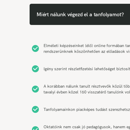
Miért nálunk végezd el a tanfolyamot?
Elméleti képzéseinket (élő) online formában 
rendszerünknek köszönhetően az előadások vi
Igény szerint részletfizetési lehetőséget bizt
A korábban nálunk tanult résztvevők közül tö
tavalyi évben közel 160 visszatérő tanulónk vol
Tanfolyamainkon piacképes tudást szerezhetsz
Oktatóink nem csak jó pedagógusok, hanem egy