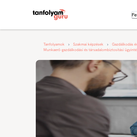
Fe
Tanfolyamok
Szakmai képzések
Gazdálkodás é
Munkaerő-gazdálkodási és társadalombiztosítási ügyint