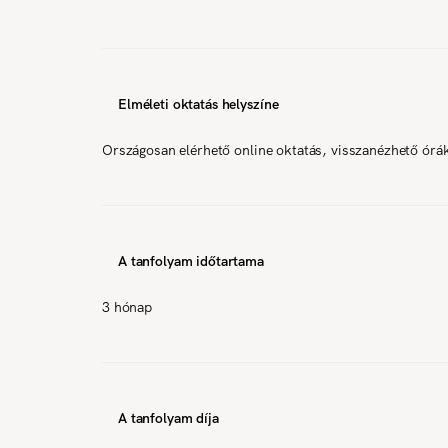
Elméleti oktatás helyszíne
Országosan elérhető online oktatás, visszanézhető órá
A tanfolyam időtartama
3 hónap
A tanfolyam díja