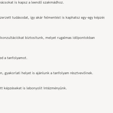
anácsokat is kapsz a leendő szakmádhoz.
rzett tudásodat, így akár felmentést is kaphatsz egy-egy képzési
onzultációkat biztosítunk, melyet rugalmas időpontokban
ed a tanfolyamot.
n, gyakorlati helyet is ajánlunk a tanfolyam résztvevőinek.
tt képzéseket is lebonyolít Intézményünk.