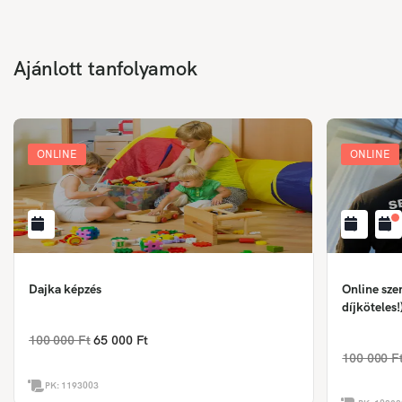
Ajánlott tanfolyamok
ONLINE
ONLINE
Dajka képzés
Online sze
díjköteles!
100 000 Ft
65 000 Ft
100 000 F
PK:
1193003