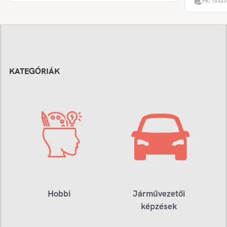
PK:
10323
KATEGÓRIÁK
Hobbi
Járművezetői
képzések