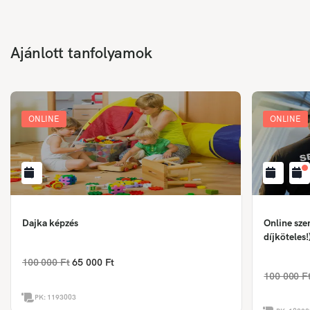
Ajánlott tanfolyamok
ONLINE
ONLINE
Dajka képzés
Online sze
díjköteles!
100 000 Ft
65 000 Ft
100 000 F
PK:
1193003