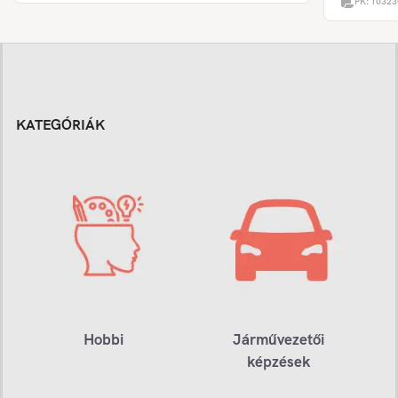
PK:
10323
KATEGÓRIÁK
Hobbi
Járművezetői
képzések