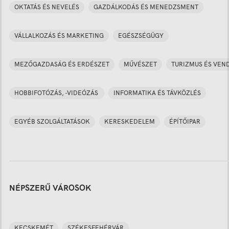
OKTATÁS ÉS NEVELÉS
GAZDÁLKODÁS ÉS MENEDZSMENT
VÁLLALKOZÁS ÉS MARKETING
EGÉSZSÉGÜGY
MEZŐGAZDASÁG ÉS ERDÉSZET
MŰVÉSZET
TURIZMUS ÉS VEN
HOBBIFOTÓZÁS, -VIDEÓZÁS
INFORMATIKA ÉS TÁVKÖZLÉS
EGYÉB SZOLGÁLTATÁSOK
KERESKEDELEM
ÉPÍTŐIPAR
NÉPSZERŰ VÁROSOK
KECSKEMÉT
SZÉKESFEHÉRVÁR