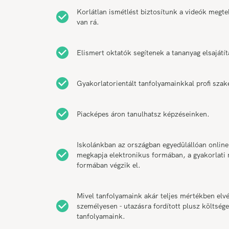
Korlátlan ismétlést biztosítunk a videók megt
van rá.
Elismert oktatók segítenek a tananyag elsajátí
Gyakorlatorientált tanfolyamainkkal profi szak
Piacképes áron tanulhatsz képzéseinken.
Iskolánkban az országban egyedülállóan online
megkapja elektronikus formában, a gyakorlati r
formában végzik el.
Mivel tanfolyamaink akár teljes mértékben elvé
személyesen - utazásra fordított plusz költsége
tanfolyamaink.