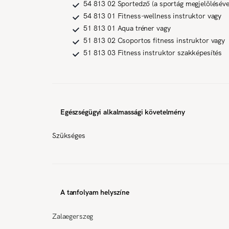
54 813 02 Sportedző (a sportág megjelöléséve
54 813 01 Fitness-wellness instruktor vagy
51 813 01 Aqua tréner vagy
51 813 02 Csoportos fitness instruktor vagy
51 813 03 Fitness instruktor szakképesítés
Egészségügyi alkalmassági követelmény
Szükséges
A tanfolyam helyszíne
Zalaegerszeg