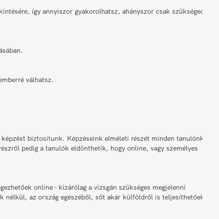
ekintésére, így annyiszor gyakorolhatsz, ahányszor csak szükséged
tásában.
emberré válhatsz.
 képzést biztosítunk. Képzéseink elméleti részét minden tanulónk
észről pedig a tanulók eldönthetik, hogy online, vagy személyes
gezhetőek online - kizárólag a vizsgán szükséges megjelenni
k nélkül, az ország egészéből, sőt akár külföldről is teljesíthetőek a