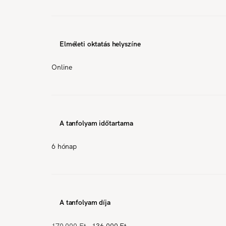
Elméleti oktatás helyszíne
Online
A tanfolyam időtartama
6 hónap
A tanfolyam díja
170 000 Ft
136 000 Ft