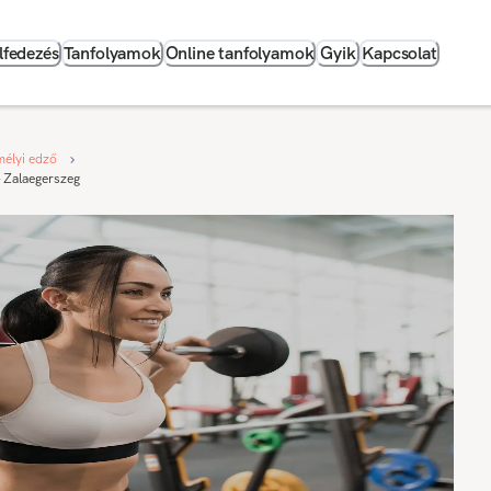
lfedezés
Tanfolyamok
Online tanfolyamok
Gyik
Kapcsolat
élyi edző
Zalaegerszeg