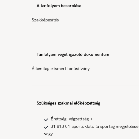
A tanfolyam besorolása
Szakképesítés
Tanfolyam végét igazoló dokumentum
Államilag elismert tanúsítvány
Szükséges szakmai előképzettség
Érettségi végzettség +
31 813 01 Sportoktató (a sportág megjelölésé
vagy