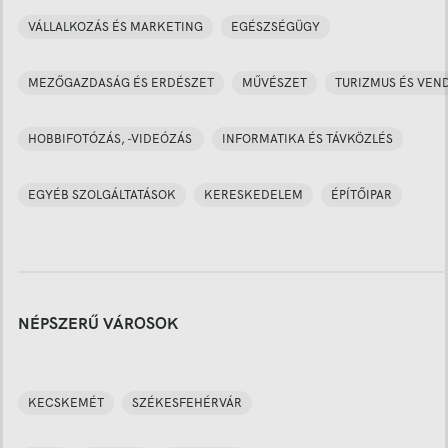
VÁLLALKOZÁS ÉS MARKETING
EGÉSZSÉGÜGY
MEZŐGAZDASÁG ÉS ERDÉSZET
MŰVÉSZET
TURIZMUS ÉS VEN
HOBBIFOTÓZÁS, -VIDEÓZÁS
INFORMATIKA ÉS TÁVKÖZLÉS
EGYÉB SZOLGÁLTATÁSOK
KERESKEDELEM
ÉPÍTŐIPAR
NÉPSZERŰ VÁROSOK
KECSKEMÉT
SZÉKESFEHÉRVÁR