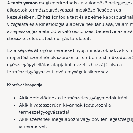
A
tanfolyamon
megismerkedhetsz a különböző betegségek
állapotok természetgyógyászati megközelítésében és
kezelésében. Ehhez fontos a test és az elme kapcsolatána
vizsgálata és a kineziológia alapelveinek tanulása, valamin
az egészséges életmódra való ösztönzés, beleértve az alvá
stresszkezelés és testmozgás területeit.
Ez a képzés átfogó ismereteket nyújt mindazoknak, akik 
megértést szeretnének szerezni az emberi test működésérő
egészségügyi ellátás alapjairól, ezzel is hozzájárulva a
természetgyógyászati tevékenységük sikeréhez.
Képzés célcsoportja
Akik érdeklődnek a természetes gyógymódok iránt.
Akik hivatásszerűen kívánnak foglalkozni a
természetgyógyászattal.
Akik szeretnék megalapozni vagy bővíteni egészségü
ismereteiket.