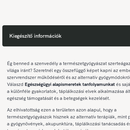
Kiegészítő információk
Ég benned a szenvedély a természetgyógyászat szerteága
világa iránt? Szeretnél egy összefüggő képet kapni az emb
szervrendszer működéséről és az alternatív gyógymódokró
Válaszd
Egészségügyi alapismeretek tanfolyamunkat
és sajá
a különféle gyakorlatok, táplálkozási elvek alkalmazása ál
egészség támogatását és a betegségek kezelését.
Az elhivatottság ezen a területen azon alapul, hogy a
természetgyógyászok hisznek az alternatív terápiák, mint 
a gyógynövények, akupunktúra, táplálkozási tanácsadás é