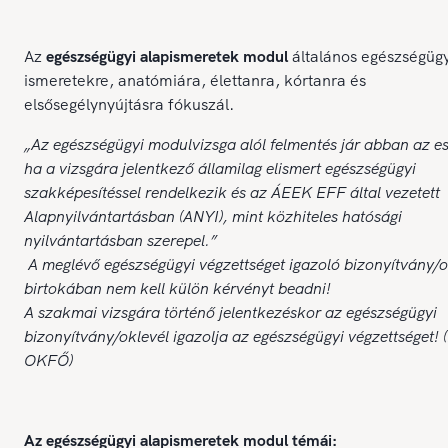
Az
egészségügyi alapismeretek modul
általános egészségügy
ismeretekre, anatómiára, élettanra, kórtanra és
elsősegélynyújtásra fókuszál.
„Az egészségügyi modulvizsga alól felmentés jár abban az e
ha a vizsgára jelentkező államilag elismert egészségügyi
szakképesítéssel rendelkezik és az ÁEEK EFF által vezetett
Alapnyilvántartásban (ANYI), mint közhiteles hatósági
nyilvántartásban szerepel.”
A meglévő egészségügyi végzettséget igazoló bizonyítvány/o
birtokában nem kell külön kérvényt beadni!
A szakmai vizsgára történő jelentkezéskor az egészségügyi
bizonyítvány/oklevél igazolja az egészségügyi végzettséget! 
OKFŐ)
Az egészségügyi alapismeretek modul témái: