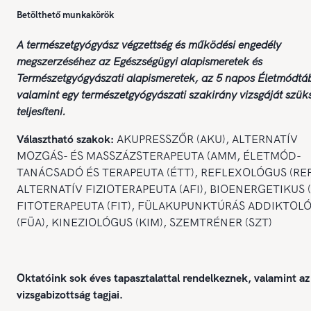
Betölthető munkakörök
A természetgyógyász végzettség és működési engedély
megszerzéséhez az Egészségügyi alapismeretek és
Természetgyógyászati alapismeretek, az 5 napos Életmódtá
valamint egy természetgyógyászati szakirány vizsgáját szük
teljesíteni.
Választható szakok:
AKUPRESSZŐR (AKU), ALTERNATÍV
MOZGÁS- ÉS MASSZÁZSTERAPEUTA (AMM, ÉLETMÓD-
TANÁCSADÓ ÉS TERAPEUTA (ÉTT), REFLEXOLÓGUS (REF
ALTERNATÍV FIZIOTERAPEUTA (AFI), BIOENERGETIKUS (
FITOTERAPEUTA (FIT), FÜLAKUPUNKTÚRÁS ADDIKTOL
(FÜA), KINEZIOLÓGUS (KIM), SZEMTRÉNER (SZT)
Oktatóink sok éves tapasztalattal rendelkeznek, valamint 
vizsgabizottság tagjai.