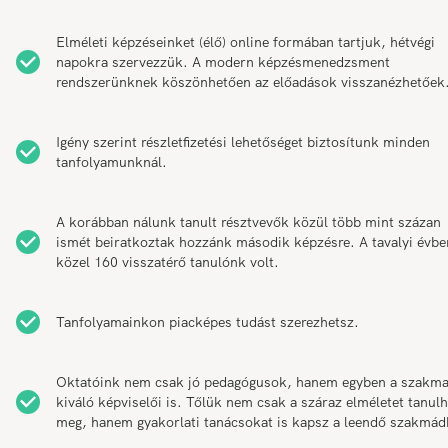
Elméleti képzéseinket (élő) online formában tartjuk, hétvégi
napokra szervezzük. A modern képzésmenedzsment
rendszerünknek köszönhetően az előadások visszanézhetőek
Igény szerint részletfizetési lehetőséget biztosítunk minden
tanfolyamunknál.
A korábban nálunk tanult résztvevők közül több mint százan
ismét beiratkoztak hozzánk második képzésre. A tavalyi évbe
közel 160 visszatérő tanulónk volt.
Tanfolyamainkon piacképes tudást szerezhetsz.
Oktatóink nem csak jó pedagógusok, hanem egyben a szakm
kiváló képviselői is. Tőlük nem csak a száraz elméletet tanul
meg, hanem gyakorlati tanácsokat is kapsz a leendő szakmád