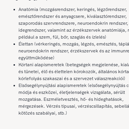
Anatómia (mozgásrendszer, keringés, légzőrendszer,
emésztőrendszer és anyagcsere, kiválasztórendszer,
szaporodás szervrendszere, neuroendokrin rendszer,
idegrendszer, valamint az érzékszervek anatómiája, 
például a szem, fül, bőr, szaglás és ízlelés)
Élettan (vérkeringés, mozgás, légzés, emésztés, tápl
neuroendokrin rendszer, érzékszervek és az immunr
együttműködése)
Kórtani alapismeretek (betegségek megjelenése, kia
és tünetei, élő és élettelen kórokozók, általános kórt
kórlefolyás szakaszai és a szervezet válaszreakciói)
Elsősegélynyújtási alapismeretek (elsősegélynyújtás c
módja és eszközei, életjelenségek vizsgálata, sérült
mozgatása. Eszméletvesztés, hő- és hideghatások,
mérgezések. Vérzés típusai, vérzéscsillapítás, sebellá
kötözés szabályai, stb.)