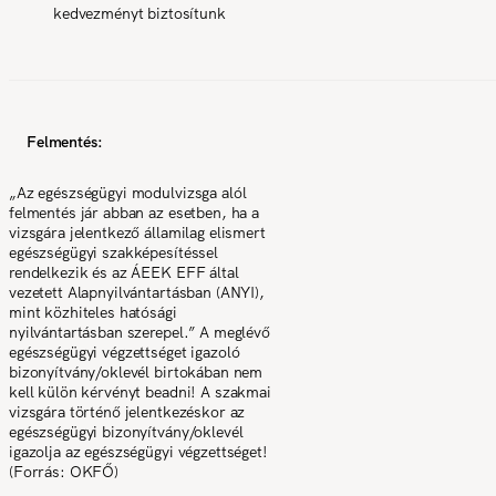
kedvezményt biztosítunk
Felmentés:
„Az egészségügyi modulvizsga alól
felmentés jár abban az esetben, ha a
vizsgára jelentkező államilag elismert
egészségügyi szakképesítéssel
rendelkezik és az ÁEEK EFF által
vezetett Alapnyilvántartásban (ANYI),
mint közhiteles hatósági
nyilvántartásban szerepel.” A meglévő
egészségügyi végzettséget igazoló
bizonyítvány/oklevél birtokában nem
kell külön kérvényt beadni! A szakmai
vizsgára történő jelentkezéskor az
egészségügyi bizonyítvány/oklevél
igazolja az egészségügyi végzettséget!
(Forrás: OKFŐ)