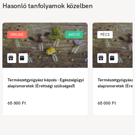
Hasonló tanfolyamok közelben
ONLINE
AKCIÓ
PÉCS
Természetgyógyász képzés - Egészségügyi
Természetgyógyász k
alapismeretek (Érettségi szükséges❗)
alapismeretek (Éret
65 000 Ft
65 000 Ft