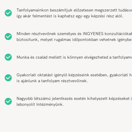
Tanfolyamainkon beszámítjuk előzetesen megszerzett tudáso
így akár felmentést is kaphatsz egy-egy képzési rész alól.
Minden résztvevőnek személyes és INGYENES konzultációka
biztosítunk, melyet rugalmas időpontokban vehetnek igénybe
Munka és család mellett is könnyen elvégezheted a tanfolyam
Gyakorlati oktatást igénylő képzéseink esetében, gyakorlati h
is ajánlunk a tanfolyam résztvevőinek.
Nagyobb létszámú jelentkezés esetén kihelyezett képzéseket 
lebonyolít Intézményünk.