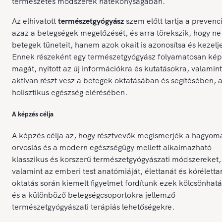
természetes módszerek hatékonyságában.
Az elhivatott
természetgyógyász
szem előtt tartja a prevenci
azaz a betegségek megelőzését, és arra törekszik, hogy ne
betegek tüneteit, hanem azok okait is azonosítsa és kezelj
Ennek részeként egy természetgyógyász folyamatosan kép
magát, nyitott az új információkra és kutatásokra, valamint
aktívan részt vesz a betegek oktatásában és segítésében, 
holisztikus egészség elérésében.
A képzés célja
A képzés célja az, hogy résztvevők megismerjék a hagyom
orvoslás és a modern egészségügy mellett alkalmazható
klasszikus és korszerű természetgyógyászati módszereket,
valamint az emberi test anatómiáját, élettanát és kóréletta
oktatás során kiemelt figyelmet fordítunk ezek kölcsönhatá
és a különböző betegségcsoportokra jellemző
természetgyógyászati terápiás lehetőségekre.