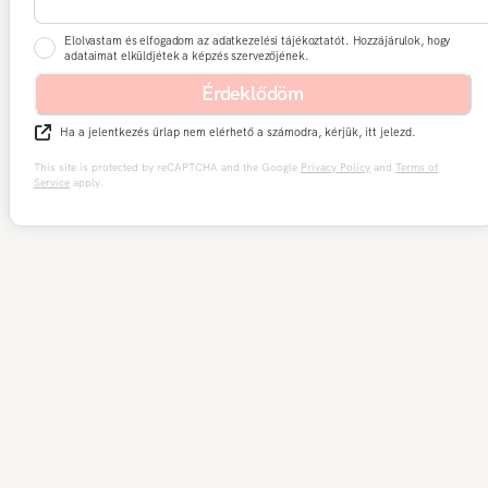
Elolvastam és elfogadom az adatkezelési tájékoztatót. Hozzájárulok, hogy
adataimat elküldjétek a képzés szervezőjének.
Érdeklődöm
Ha a jelentkezés űrlap nem elérhető a számodra, kérjük, itt jelezd.
This site is protected by reCAPTCHA and the Google
Privacy Policy
and
Terms of
Service
apply.