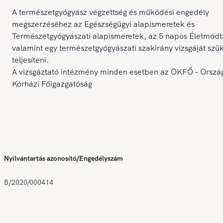
A természetgyógyász végzettség és működési engedély
megszerzéséhez az Egészségügyi alapismeretek és
Természetgyógyászati alapismeretek, az 5 napos Életmódt
valamint egy természetgyógyászati szakirány vizsgáját szü
teljesíteni.
A vizsgáztató intézmény minden esetben az OKFŐ – Orszá
Kórházi Főigazgatóság
Nyilvántartás azonosító/Engedélyszám
B/2020/000414