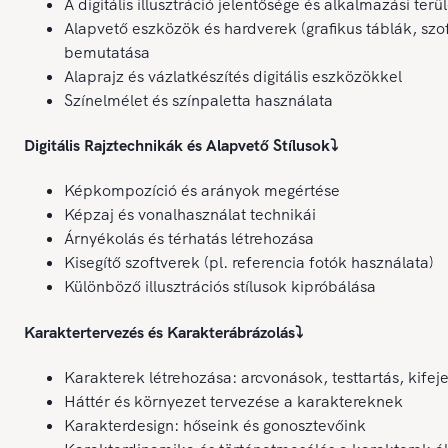
A digitális illusztráció jelentősége és alkalmazási terül
Alapvető eszközök és hardverek (grafikus táblák, szo
bemutatása
Alaprajz és vázlatkészítés digitális eszközökkel
Színelmélet és színpaletta használata
Digitális Rajztechnikák és Alapvető Stílusok
⤵️
Képkompozíció és arányok megértése
Képzaj és vonalhasználat technikái
Árnyékolás és térhatás létrehozása
Kisegítő szoftverek (pl. referencia fotók használata)
Különböző illusztrációs stílusok kipróbálása
Karaktertervezés és Karakterábrázolás
⤵️
Karakterek létrehozása: arcvonások, testtartás, kifej
Háttér és környezet tervezése a karaktereknek
Karakterdesign: hőseink és gonosztevőink