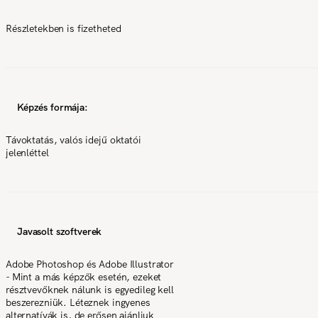
Részletekben is fizetheted
Képzés formája:
Távoktatás, valós idejű oktatói
jelenléttel
Javasolt szoftverek
Adobe Photoshop és Adobe Illustrator
- Mint a más képzők esetén, ezeket
résztvevőknek nálunk is egyedileg kell
beszerezniük. Léteznek ingyenes
alternatívák is, de erősen ajánljuk