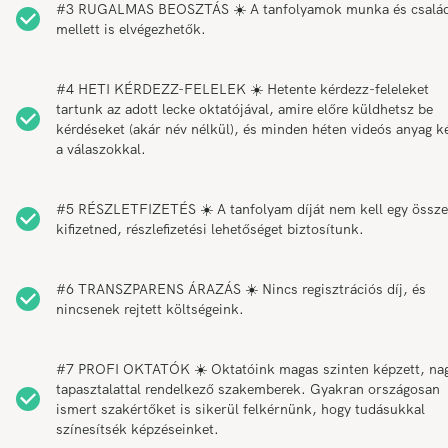
#3 RUGALMAS BEOSZTÁS ☀️ A tanfolyamok munka és csalá
mellett is elvégezhetők.
#4 HETI KÉRDEZZ-FELELEK ☀️ Hetente kérdezz-feleleket
tartunk az adott lecke oktatójával, amire előre küldhetsz be
kérdéseket (akár név nélkül), és minden héten videós anyag k
a válaszokkal.
#5 RÉSZLETFIZETÉS ☀️ A tanfolyam díját nem kell egy össz
kifizetned, részlefizetési lehetőséget biztosítunk.
#6 TRANSZPARENS ÁRAZÁS ☀️ Nincs regisztrációs díj, és
nincsenek rejtett költségeink.
#7 PROFI OKTATÓK ☀️ Oktatóink magas szinten képzett, na
tapasztalattal rendelkező szakemberek. Gyakran országosan
ismert szakértőket is sikerül felkérnünk, hogy tudásukkal
színesítsék képzéseinket.