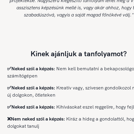
projektekbe. Nagyszerű kiegészítő tanfolyam lehet még a Vi
asszisztens képzésünk mellé is, vagy akár ahhoz, hogy t
szabadúszóvá, vagyis a saját magad főnökévé válj."
Kinek ajánljuk a tanfolyamot?
✅Neked szól a képzés:
Nem kell bemutatni a bekapcsológ
számítógépen
✅Neked szól a képzés:
Kreatív vagy, szívesen gondolkozol 
új dolgokon, ötleteken
✅Neked szól a képzés:
Kihívásokat eszel reggelire, hogy fej
❌Nem neked szól a képzés:
Kiráz a hideg a gondolattól, hog
dolgokat tanulj