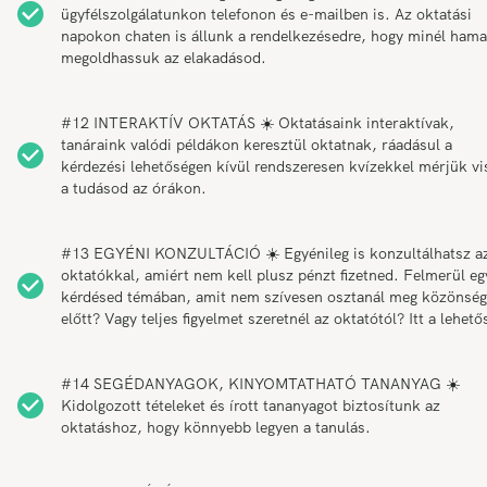
ügyfélszolgálatunkon telefonon és e-mailben is. Az oktatási
napokon chaten is állunk a rendelkezésedre, hogy minél ham
megoldhassuk az elakadásod.
#12 INTERAKTÍV OKTATÁS ☀️ Oktatásaink interaktívak,
tanáraink valódi példákon keresztül oktatnak, ráadásul a
kérdezési lehetőségen kívül rendszeresen kvízekkel mérjük vi
a tudásod az órákon.
#13 EGYÉNI KONZULTÁCIÓ ☀️ Egyénileg is konzultálhatsz a
oktatókkal, amiért nem kell plusz pénzt fizetned. Felmerül eg
kérdésed témában, amit nem szívesen osztanál meg közönség
előtt? Vagy teljes figyelmet szeretnél az oktatótól? Itt a lehető
#14 SEGÉDANYAGOK, KINYOMTATHATÓ TANANYAG ☀️
Kidolgozott tételeket és írott tananyagot biztosítunk az
oktatáshoz, hogy könnyebb legyen a tanulás.