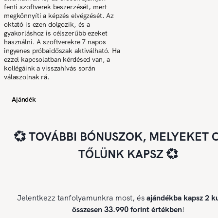
fenti szoftverek beszerzését, mert
megkönnyíti a képzés elvégzését. Az
oktató is ezen dolgozik, és a
gyakorláshoz is célszerűbb ezeket
használni. A szoftverekre 7 napos
ingyenes próbaidőszak aktiválható. Ha
ezzel kapcsolatban kérdésed van, a
kollégáink a visszahívás során
válaszolnak rá.
Ajándék
💞 TOVÁBBI BÓNUSZOK, MELYEKET 
TŐLÜNK KAPSZ 💞
Jelentkezz tanfolyamunkra most, és
ajándékba kapsz 2 ku
összesen 33.990 forint értékben
!