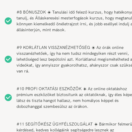
#8 BÓNUSZOK ☀️ Tanulási idő felező kurzus, hogy hatékony
tanulj, és Álláskeresési mesterfogások kurzus, hogy megtanul
könnyen kiemelkedő önéletrajzot írni, és jobb eséllyel indulj 
állásinterjún, mint mások.
#9 KORLÁTLAN VISSZANÉZHETŐSÉG ☀️ Az órák online
visszanézhetőek, így ha nem tudsz mindegyiken részt venni,
lehetőséged lesz bepótolni azt. Korlátlanul megismételheted 
videókat, így annyiszor gyakorolhatsz, ahányszor csak szüks
van rá.
#10 PROFI OKTATÁSI ESZKÖZÖK ☀️ Az online oktatáshoz
prémium eszközöket biztosítunk az oktatóknak, így éles képe
látsz és tiszta hangot hallasz, nem homályos képpel és
dobozhanggal szembesülsz az órákon.
#11 SEGÍTŐKÉSZ ÜGYFÉLSZOLGÁLAT ☀️ Bármikor felmerü
kérdésed, kedves kollégáink segítségedre lesznek az