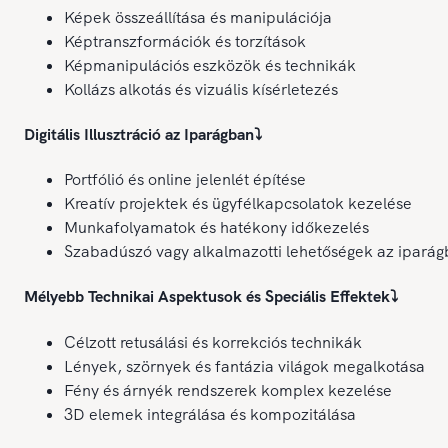
Képek összeállítása és manipulációja
Képtranszformációk és torzítások
Képmanipulációs eszközök és technikák
Kollázs alkotás és vizuális kísérletezés
Digitális Illusztráció az Iparágban
⤵️
Portfólió és online jelenlét építése
Kreatív projektek és ügyfélkapcsolatok kezelése
Munkafolyamatok és hatékony időkezelés
Szabadúszó vagy alkalmazotti lehetőségek az ipará
Mélyebb Technikai Aspektusok és Speciális Effektek
⤵️
Célzott retusálási és korrekciós technikák
Lények, szörnyek és fantázia világok megalkotása
Fény és árnyék rendszerek komplex kezelése
3D elemek integrálása és kompozitálása