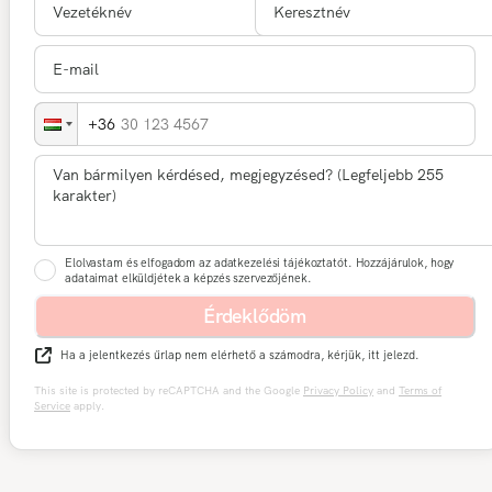
30 123 4567
Elolvastam és elfogadom az adatkezelési tájékoztatót. Hozzájárulok, hogy
adataimat elküldjétek a képzés szervezőjének.
Érdeklődöm
Ha a jelentkezés űrlap nem elérhető a számodra, kérjük, itt jelezd.
This site is protected by reCAPTCHA and the Google
Privacy Policy
and
Terms of
Service
apply.