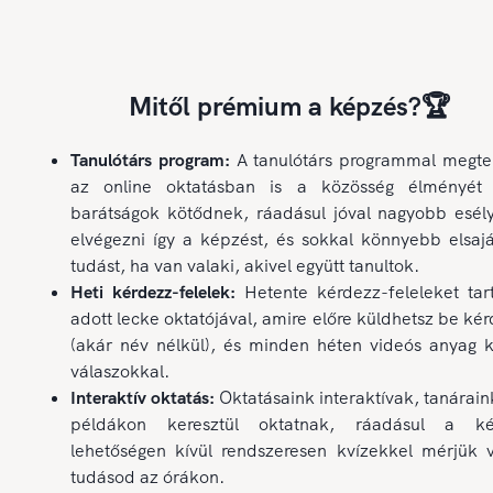
Mitől prémium a képzés?🏆
Tanulótárs program:
A tanulótárs programmal megte
az online oktatásban is a közösség élményét 
barátságok kötődnek, ráadásul jóval nagyobb esél
elvégezni így a képzést, és sokkal könnyebb elsajá
tudást, ha van valaki, akivel együtt tanultok.
Heti kérdezz-felelek:
Hetente kérdezz-feleleket tar
adott lecke oktatójával, amire előre küldhetsz be ké
(akár név nélkül), és minden héten videós anyag k
válaszokkal.
Interaktív oktatás:
Oktatásaink interaktívak, tanárain
példákon keresztül oktatnak, ráadásul a ké
lehetőségen kívül rendszeresen kvízekkel mérjük v
tudásod az órákon.