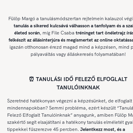
Fülöp Margó a tanulásmódszertan rejtelmein kalauzol végi
tanulás a sikered kulcsává válhasson a tanfolyam és a sz
életed során
, míg File Csaba
tréninget tart önéletrajz írá
felkészít az állásinterjúra és megismertet az online oktatássa
igazán otthonosan érezd magad mind a képzésen, mind p
pályaváltás vagy álláskeresés folyamatában!
⏰ TANULÁSI IDŐ FELEZŐ ELFOGLALT
TANULÓINKNAK
Szeretnéd hatékonyan végezni a képzésünket, de elfoglalt
mindennapokban? Semmi probléma, ezért készült “Tanulá
Felező Elfoglalt Tanulóinknak” anyagunk, amiben Fülöp M
szakértő segít elsajátítani a hatékony tanulás elméletét gya
tippekkel fűszerezve 45 percben.
Jelentkezz most, és a