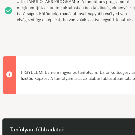
#15 TANULÓTÁRS PROGRAM ☀️ A tanulótárs programmal
megteremtjük az online oktatásban is a közösség élményét - i
barátságok kötődnek, ráadásul jóval nagyobb esélyed van
elvégezni így a képzést, ha van valaki, akivel együtt tanultok.
FIGYELEM! Ez nem ingyenes tanfolyam. Ez önköltséges, a
fizetős képzés. A tanfolyam árát az alábbi táblázatban talál
Tanfolyam főbb adatai: