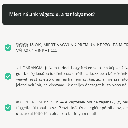
Miért nálunk végezd el a tanfolyamot?
🚀🚀🚀 15 OK, MIÉRT VAGYUNK PRÉMIUM KÉPZŐ, ÉS MIÉ
VÁLASSZ MINKET ⤵️⤵️⤵️
#1 GARANCIA ☀️ Nem tudod, hogy Neked való-e a képzés? 
gond, elég később is döntened erről! Iratkozz be a képzésünk
vegyél részt az első órán, és ha nem azt kaptad amire számítot
jelezd nekünk, és visszaadjuk a teljes összeget huza-vona nél
#2 ONLINE KÉPZÉSEK ☀️ A képzések online zajlanak, így hel
függetlenül tanulhatsz. Pénzt, időt és energiát spórolhatsz, am
utazással töltöttél volna el a tanfolyam miatt.