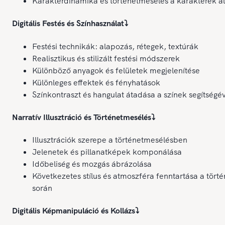
Karakterdinamika és történetmesélés a karakterek ál
Digitális Festés és Színhasználat
⤵️
Festési technikák: alapozás, rétegek, textúrák
Realisztikus és stilizált festési módszerek
Különböző anyagok és felületek megjelenítése
Különleges effektek és fényhatások
Színkontraszt és hangulat átadása a színek segítségé
Narratív Illusztráció és Történetmesélés
⤵️
Illusztrációk szerepe a történetmesélésben
Jelenetek és pillanatképek komponálása
Időbeliség és mozgás ábrázolása
Következetes stílus és atmoszféra fenntartása a törté
során
Digitális Képmanipuláció és Kollázs
⤵️