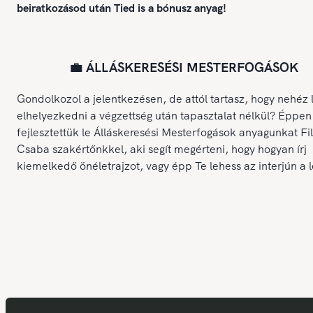
beiratkozásod után Tied is a bónusz anyag!
💼 ÁLLÁSKERESÉSI MESTERFOGÁSOK
Gondolkozol a jelentkezésen, de attól tartasz, hogy nehéz 
elhelyezkedni a végzettség után tapasztalat nélkül? Éppen
fejlesztettük le Álláskeresési Mesterfogások anyagunkat Fi
Csaba szakértőnkkel, aki segít megérteni, hogy hogyan írj
kiemelkedő önéletrajzot, vagy épp Te lehess az interjún a 