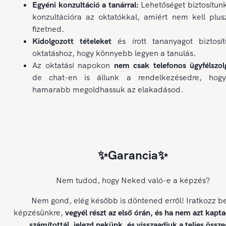
Egyéni konzultáció a tanárral:
Lehetőséget biztosítun
konzultációra az oktatókkal, amiért nem kell plus
fizetned.
Kidolgozott tételeket
és írott tananyagot biztosí
oktatáshoz, hogy könnyebb legyen a tanulás.
Az oktatási napokon
nem csak telefonos ügyfélszolg
de chat-en is állunk a rendelkezésedre, hog
hamarabb megoldhassuk az elakadásod.
✨Garancia✨
Nem tudod, hogy Neked való-e a képzés?
Nem gond, elég később is döntened erről! Iratkozz b
képzésünkre,
vegyél részt az első órán, és ha nem azt kapt
számítottál, jelezd nekünk, és visszaadjuk a teljes össze