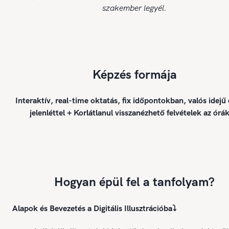
szakember legyél.
Képzés formája
Interaktív, real-time oktatás, fix időpontokban, valós idejű
jelenléttel + Korlátlanul visszanézhető felvételek az órák
Hogyan épül fel a tanfolyam?
Alapok és Bevezetés a Digitális Illusztrációba
⤵️