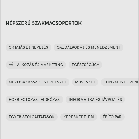
NÉPSZERŰ SZAKMACSOPORTOK
OKTATÁS ÉS NEVELÉS
GAZDÁLKODÁS ÉS MENEDZSMENT
VÁLLALKOZÁS ÉS MARKETING
EGÉSZSÉGÜGY
MEZŐGAZDASÁG ÉS ERDÉSZET
MŰVÉSZET
TURIZMUS ÉS VEN
HOBBIFOTÓZÁS, -VIDEÓZÁS
INFORMATIKA ÉS TÁVKÖZLÉS
EGYÉB SZOLGÁLTATÁSOK
KERESKEDELEM
ÉPÍTŐIPAR