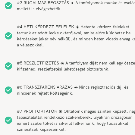
#3 RUGALMAS BEOSZTÁS ☀️ A tanfolyamok munka és csalá
mellett is elvégezhetők.
#4 HETI KÉRDEZZ-FELELEK ☀️ Hetente kérdezz-feleleket
tartunk az adott lecke oktatójával, amire előre küldhetsz be
kérdéseket (akár név nélkül), és minden héten videós anyag k
a válaszokkal.
#5 RÉSZLETFIZETÉS ☀️ A tanfolyam díját nem kell egy össz
kifizetned, részlefizetési lehetőséget biztosítunk.
#6 TRANSZPARENS ÁRAZÁS ☀️ Nincs regisztrációs díj, és
nincsenek rejtett költségeink.
#7 PROFI OKTATÓK ☀️ Oktatóink magas szinten képzett, na
tapasztalattal rendelkező szakemberek. Gyakran országosan
ismert szakértőket is sikerül felkérnünk, hogy tudásukkal
színesítsék képzéseinket.