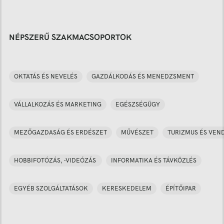
NÉPSZERŰ SZAKMACSOPORTOK
OKTATÁS ÉS NEVELÉS
GAZDÁLKODÁS ÉS MENEDZSMENT
VÁLLALKOZÁS ÉS MARKETING
EGÉSZSÉGÜGY
MEZŐGAZDASÁG ÉS ERDÉSZET
MŰVÉSZET
TURIZMUS ÉS VEN
HOBBIFOTÓZÁS, -VIDEÓZÁS
INFORMATIKA ÉS TÁVKÖZLÉS
EGYÉB SZOLGÁLTATÁSOK
KERESKEDELEM
ÉPÍTŐIPAR