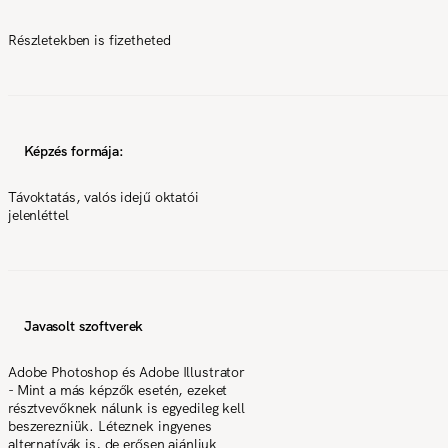
Részletekben is fizetheted
Képzés formája:
Távoktatás, valós idejű oktatói
jelenléttel
Javasolt szoftverek
Adobe Photoshop és Adobe Illustrator
- Mint a más képzők esetén, ezeket
résztvevőknek nálunk is egyedileg kell
beszerezniük. Léteznek ingyenes
alternatívák is, de erősen ajánljuk