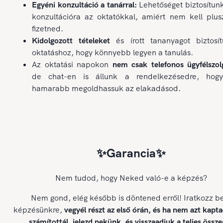
Egyéni konzultáció a tanárral:
Lehetőséget biztosítun
konzultációra az oktatókkal, amiért nem kell plus
fizetned.
Kidolgozott tételeket
és írott tananyagot biztosí
oktatáshoz, hogy könnyebb legyen a tanulás.
Az oktatási napokon
nem csak telefonos ügyfélszolg
de chat-en is állunk a rendelkezésedre, hog
hamarabb megoldhassuk az elakadásod.
✨Garancia✨
Nem tudod, hogy Neked való-e a képzés?
Nem gond, elég később is döntened erről! Iratkozz b
képzésünkre,
vegyél részt az első órán, és ha nem azt kapt
számítottál, jelezd nekünk, és visszaadjuk a teljes össze