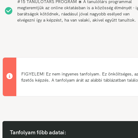
#15 TANULÓTÁRS PROGRAM ☀️ A tanulótárs programmal
megteremtjük az online oktatásban is a közösség élményét - i
barátságok kötődnek, ráadásul jóval nagyobb esélyed van
elvégezni így a képzést, ha van valaki, akivel együtt tanultok.
FIGYELEM! Ez nem ingyenes tanfolyam. Ez önköltséges, a
fizetős képzés. A tanfolyam árát az alábbi táblázatban talál
Tanfolyam főbb adatai: