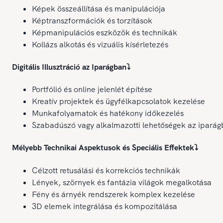
Képek összeállítása és manipulációja
Képtranszformációk és torzítások
Képmanipulációs eszközök és technikák
Kollázs alkotás és vizuális kísérletezés
Digitális Illusztráció az Iparágban
⤵️
Portfólió és online jelenlét építése
Kreatív projektek és ügyfélkapcsolatok kezelése
Munkafolyamatok és hatékony időkezelés
Szabadúszó vagy alkalmazotti lehetőségek az ipará
Mélyebb Technikai Aspektusok és Speciális Effektek
⤵️
Célzott retusálási és korrekciós technikák
Lények, szörnyek és fantázia világok megalkotása
Fény és árnyék rendszerek komplex kezelése
3D elemek integrálása és kompozitálása