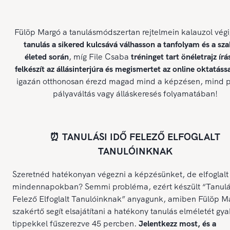
Fülöp Margó a tanulásmódszertan rejtelmein kalauzol végi
tanulás a sikered kulcsává válhasson a tanfolyam és a sz
életed során
, míg File Csaba
tréninget tart önéletrajz írá
felkészít az állásinterjúra és megismertet az online oktatássa
igazán otthonosan érezd magad mind a képzésen, mind p
pályaváltás vagy álláskeresés folyamatában!
⏰ TANULÁSI IDŐ FELEZŐ ELFOGLALT
TANULÓINKNAK
Szeretnéd hatékonyan végezni a képzésünket, de elfoglalt
mindennapokban? Semmi probléma, ezért készült “Tanulá
Felező Elfoglalt Tanulóinknak” anyagunk, amiben Fülöp M
szakértő segít elsajátítani a hatékony tanulás elméletét gya
tippekkel fűszerezve 45 percben.
Jelentkezz most, és a