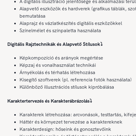
A digitális illusztráció jelentősége és alkalmazási terül
Alapvető eszközök és hardverek (grafikus táblák, szo
bemutatása
Alaprajz és vázlatkészítés digitális eszközökkel
Színelmélet és színpaletta használata
Digitális Rajztechnikák és Alapvető Stílusok
⤵️
Képkompozíció és arányok megértése
Képzaj és vonalhasználat technikái
Árnyékolás és térhatás létrehozása
Kisegítő szoftverek (pl. referencia fotók használata)
Különböző illusztrációs stílusok kipróbálása
Karaktertervezés és Karakterábrázolás
⤵️
Karakterek létrehozása: arcvonások, testtartás, kifej
Háttér és környezet tervezése a karaktereknek
Karakterdesign: hőseink és gonosztevőink