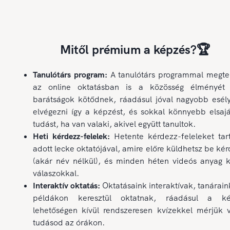
Mitől prémium a képzés?🏆
Tanulótárs program:
A tanulótárs programmal megte
az online oktatásban is a közösség élményét 
barátságok kötődnek, ráadásul jóval nagyobb esél
elvégezni így a képzést, és sokkal könnyebb elsajá
tudást, ha van valaki, akivel együtt tanultok.
Heti kérdezz-felelek:
Hetente kérdezz-feleleket tar
adott lecke oktatójával, amire előre küldhetsz be ké
(akár név nélkül), és minden héten videós anyag k
válaszokkal.
Interaktív oktatás:
Oktatásaink interaktívak, tanárain
példákon keresztül oktatnak, ráadásul a ké
lehetőségen kívül rendszeresen kvízekkel mérjük v
tudásod az órákon.