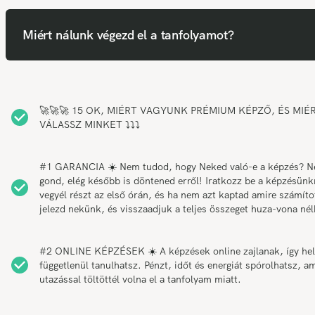
Miért nálunk végezd el a tanfolyamot?
🚀🚀🚀 15 OK, MIÉRT VAGYUNK PRÉMIUM KÉPZŐ, ÉS MIÉ
VÁLASSZ MINKET ⤵️⤵️⤵️
#1 GARANCIA ☀️ Nem tudod, hogy Neked való-e a képzés? 
gond, elég később is döntened erről! Iratkozz be a képzésünk
vegyél részt az első órán, és ha nem azt kaptad amire számítot
jelezd nekünk, és visszaadjuk a teljes összeget huza-vona nél
#2 ONLINE KÉPZÉSEK ☀️ A képzések online zajlanak, így hel
függetlenül tanulhatsz. Pénzt, időt és energiát spórolhatsz, am
utazással töltöttél volna el a tanfolyam miatt.