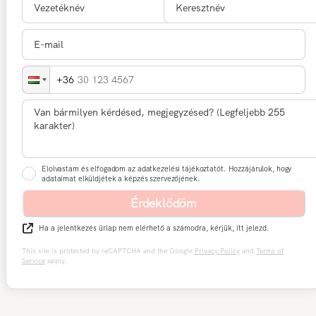
30 123 4567
Elolvastam és elfogadom az adatkezelési tájékoztatót. Hozzájárulok, hogy
adataimat elküldjétek a képzés szervezőjének.
Érdeklődöm
Ha a jelentkezés űrlap nem elérhető a számodra, kérjük, itt jelezd.
This site is protected by reCAPTCHA and the Google
Privacy Policy
and
Terms of
Service
apply.