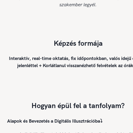
szakember legyél.
Képzés formája
Interaktív, real-time oktatás, fix időpontokban, valós idejű
jelenléttel + Korlátlanul visszanézhető felvételek az órák
Hogyan épül fel a tanfolyam?
Alapok és Bevezetés a Digitális Illusztrációba
⤵️