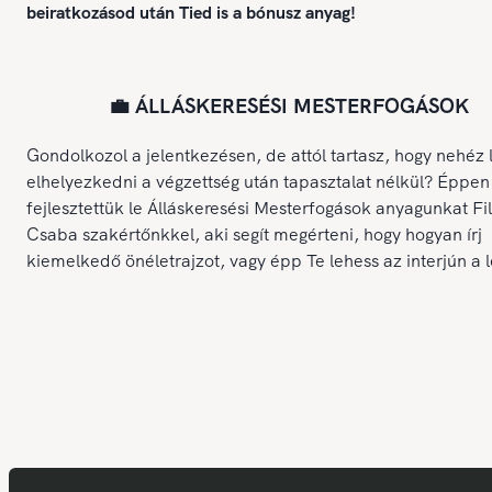
beiratkozásod után Tied is a bónusz anyag!
💼 ÁLLÁSKERESÉSI MESTERFOGÁSOK
Gondolkozol a jelentkezésen, de attól tartasz, hogy nehéz 
elhelyezkedni a végzettség után tapasztalat nélkül? Éppen
fejlesztettük le Álláskeresési Mesterfogások anyagunkat Fi
Csaba szakértőnkkel, aki segít megérteni, hogy hogyan írj
kiemelkedő önéletrajzot, vagy épp Te lehess az interjún a 