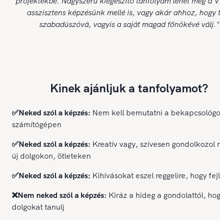
projektekbe. Nagyszerű kiegészítő tanfolyam lehet még a Vi
asszisztens képzésünk mellé is, vagy akár ahhoz, hogy t
szabadúszóvá, vagyis a saját magad főnökévé válj."
Kinek ajánljuk a tanfolyamot?
✅Neked szól a képzés:
Nem kell bemutatni a bekapcsológ
számítógépen
✅Neked szól a képzés:
Kreatív vagy, szívesen gondolkozol 
új dolgokon, ötleteken
✅Neked szól a képzés:
Kihívásokat eszel reggelire, hogy fej
❌Nem neked szól a képzés:
Kiráz a hideg a gondolattól, hog
dolgokat tanulj