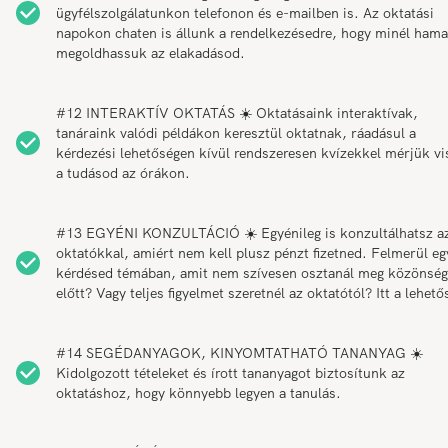
ügyfélszolgálatunkon telefonon és e-mailben is. Az oktatási
napokon chaten is állunk a rendelkezésedre, hogy minél ham
megoldhassuk az elakadásod.
#12 INTERAKTÍV OKTATÁS ☀️ Oktatásaink interaktívak,
tanáraink valódi példákon keresztül oktatnak, ráadásul a
kérdezési lehetőségen kívül rendszeresen kvízekkel mérjük vi
a tudásod az órákon.
#13 EGYÉNI KONZULTÁCIÓ ☀️ Egyénileg is konzultálhatsz a
oktatókkal, amiért nem kell plusz pénzt fizetned. Felmerül eg
kérdésed témában, amit nem szívesen osztanál meg közönség
előtt? Vagy teljes figyelmet szeretnél az oktatótól? Itt a lehető
#14 SEGÉDANYAGOK, KINYOMTATHATÓ TANANYAG ☀️
Kidolgozott tételeket és írott tananyagot biztosítunk az
oktatáshoz, hogy könnyebb legyen a tanulás.