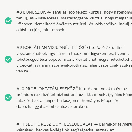
#8 BÓNUSZOK ☀️ Tanulási idő felező kurzus, hogy hatékony
tanulj, és Álláskeresési mesterfogások kurzus, hogy megtanul
könnyen kiemelkedő önéletrajzot írni, és jobb eséllyel indulj 
állásinterjún, mint mások.
#9 KORLÁTLAN VISSZANÉZHETŐSÉG ☀️ Az órák online
visszanézhetőek, így ha nem tudsz mindegyiken részt venni,
lehetőséged lesz bepótolni azt. Korlátlanul megismételheted 
videókat, így annyiszor gyakorolhatsz, ahányszor csak szüks
van rá.
#10 PROFI OKTATÁSI ESZKÖZÖK ☀️ Az online oktatáshoz
prémium eszközöket biztosítunk az oktatóknak, így éles képe
látsz és tiszta hangot hallasz, nem homályos képpel és
dobozhanggal szembesülsz az órákon.
#11 SEGÍTŐKÉSZ ÜGYFÉLSZOLGÁLAT ☀️ Bármikor felmerü
kérdésed, kedves kollégáink segítségedre lesznek az