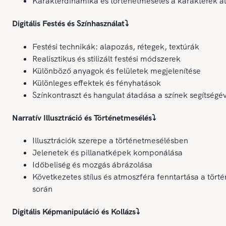
Karakterdinamika és történetmesélés a karakterek ál
Digitális Festés és Színhasználat
⤵️
Festési technikák: alapozás, rétegek, textúrák
Realisztikus és stilizált festési módszerek
Különböző anyagok és felületek megjelenítése
Különleges effektek és fényhatások
Színkontraszt és hangulat átadása a színek segítségé
Narratív Illusztráció és Történetmesélés
⤵️
Illusztrációk szerepe a történetmesélésben
Jelenetek és pillanatképek komponálása
Időbeliség és mozgás ábrázolása
Következetes stílus és atmoszféra fenntartása a törté
során
Digitális Képmanipuláció és Kollázs
⤵️