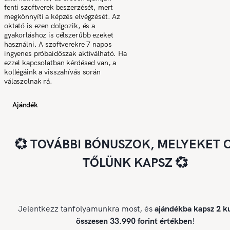
fenti szoftverek beszerzését, mert
megkönnyíti a képzés elvégzését. Az
oktató is ezen dolgozik, és a
gyakorláshoz is célszerűbb ezeket
használni. A szoftverekre 7 napos
ingyenes próbaidőszak aktiválható. Ha
ezzel kapcsolatban kérdésed van, a
kollégáink a visszahívás során
válaszolnak rá.
Ajándék
💞 TOVÁBBI BÓNUSZOK, MELYEKET 
TŐLÜNK KAPSZ 💞
Jelentkezz tanfolyamunkra most, és
ajándékba kapsz 2 ku
összesen 33.990 forint értékben
!