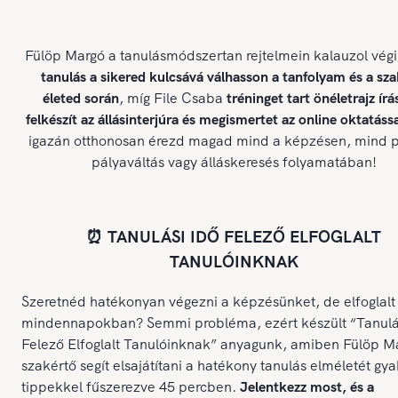
Fülöp Margó a tanulásmódszertan rejtelmein kalauzol végi
tanulás a sikered kulcsává válhasson a tanfolyam és a sz
életed során
, míg File Csaba
tréninget tart önéletrajz írá
felkészít az állásinterjúra és megismertet az online oktatássa
igazán otthonosan érezd magad mind a képzésen, mind p
pályaváltás vagy álláskeresés folyamatában!
⏰ TANULÁSI IDŐ FELEZŐ ELFOGLALT
TANULÓINKNAK
Szeretnéd hatékonyan végezni a képzésünket, de elfoglalt
mindennapokban? Semmi probléma, ezért készült “Tanulá
Felező Elfoglalt Tanulóinknak” anyagunk, amiben Fülöp M
szakértő segít elsajátítani a hatékony tanulás elméletét gya
tippekkel fűszerezve 45 percben.
Jelentkezz most, és a