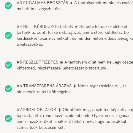
#3 RUGALMAS BEOSZTÁS ☀️ A tanfolyamok munka és csalá
mellett is elvégezhetők.
#4 HETI KÉRDEZZ-FELELEK ☀️ Hetente kérdezz-feleleket
tartunk az adott lecke oktatójával, amire előre küldhetsz be
kérdéseket (akár név nélkül), és minden héten videós anyag k
a válaszokkal.
#5 RÉSZLETFIZETÉS ☀️ A tanfolyam díját nem kell egy össz
kifizetned, részlefizetési lehetőséget biztosítunk.
#6 TRANSZPARENS ÁRAZÁS ☀️ Nincs regisztrációs díj, és
nincsenek rejtett költségeink.
#7 PROFI OKTATÓK ☀️ Oktatóink magas szinten képzett, na
tapasztalattal rendelkező szakemberek. Gyakran országosan
ismert szakértőket is sikerül felkérnünk, hogy tudásukkal
színesítsék képzéseinket.