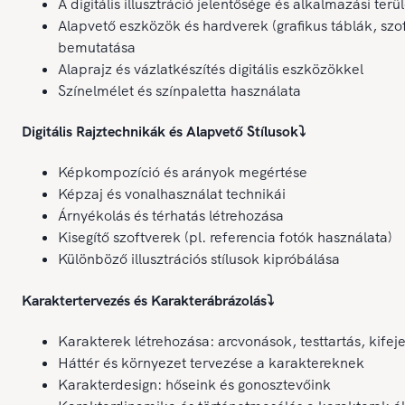
A digitális illusztráció jelentősége és alkalmazási terül
Alapvető eszközök és hardverek (grafikus táblák, szo
bemutatása
Alaprajz és vázlatkészítés digitális eszközökkel
Színelmélet és színpaletta használata
Digitális Rajztechnikák és Alapvető Stílusok
⤵️
Képkompozíció és arányok megértése
Képzaj és vonalhasználat technikái
Árnyékolás és térhatás létrehozása
Kisegítő szoftverek (pl. referencia fotók használata)
Különböző illusztrációs stílusok kipróbálása
Karaktertervezés és Karakterábrázolás
⤵️
Karakterek létrehozása: arcvonások, testtartás, kifej
Háttér és környezet tervezése a karaktereknek
Karakterdesign: hőseink és gonosztevőink