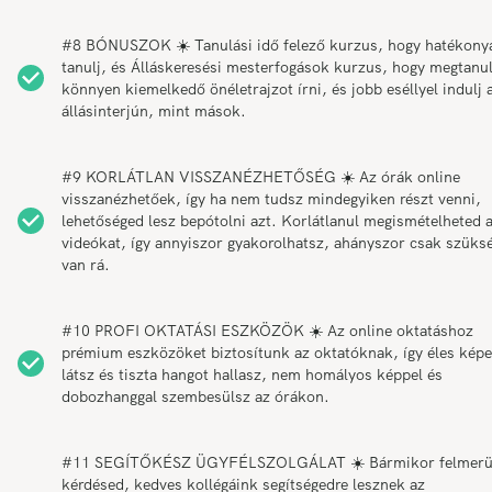
#8 BÓNUSZOK ☀️ Tanulási idő felező kurzus, hogy hatékony
tanulj, és Álláskeresési mesterfogások kurzus, hogy megtanul
könnyen kiemelkedő önéletrajzot írni, és jobb eséllyel indulj 
állásinterjún, mint mások.
#9 KORLÁTLAN VISSZANÉZHETŐSÉG ☀️ Az órák online
visszanézhetőek, így ha nem tudsz mindegyiken részt venni,
lehetőséged lesz bepótolni azt. Korlátlanul megismételheted 
videókat, így annyiszor gyakorolhatsz, ahányszor csak szüks
van rá.
#10 PROFI OKTATÁSI ESZKÖZÖK ☀️ Az online oktatáshoz
prémium eszközöket biztosítunk az oktatóknak, így éles képe
látsz és tiszta hangot hallasz, nem homályos képpel és
dobozhanggal szembesülsz az órákon.
#11 SEGÍTŐKÉSZ ÜGYFÉLSZOLGÁLAT ☀️ Bármikor felmerü
kérdésed, kedves kollégáink segítségedre lesznek az