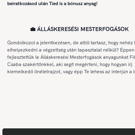
beiratkozásod után Tied is a bónusz anyag!
💼 ÁLLÁSKERESÉSI MESTERFOGÁSOK
Gondolkozol a jelentkezésen, de attól tartasz, hogy nehéz 
elhelyezkedni a végzettség után tapasztalat nélkül? Éppen
fejlesztettük le Álláskeresési Mesterfogások anyagunkat Fi
Csaba szakértőnkkel, aki segít megérteni, hogy hogyan írj
kiemelkedő önéletrajzot, vagy épp Te lehess az interjún a 