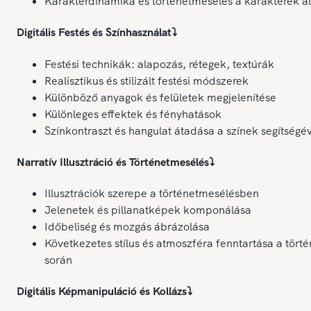
Karakterdinamika és történetmesélés a karakterek ál
Digitális Festés és Színhasználat
⤵️
Festési technikák: alapozás, rétegek, textúrák
Realisztikus és stilizált festési módszerek
Különböző anyagok és felületek megjelenítése
Különleges effektek és fényhatások
Színkontraszt és hangulat átadása a színek segítségé
Narratív Illusztráció és Történetmesélés
⤵️
Illusztrációk szerepe a történetmesélésben
Jelenetek és pillanatképek komponálása
Időbeliség és mozgás ábrázolása
Következetes stílus és atmoszféra fenntartása a törté
során
Digitális Képmanipuláció és Kollázs
⤵️