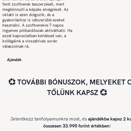
fenti szoftverek beszerzését, mert
megkönnyíti a képzés elvégzését. Az
oktató is ezen dolgozik, és a
gyakorláshoz is célszerűbb ezeket
használni. A szoftverekre 7 napos
ingyenes próbaidőszak aktiválható. Ha
ezzel kapcsolatban kérdésed van, a
kollégáink a visszahívás során
válaszolnak rá.
Ajándék
💞 TOVÁBBI BÓNUSZOK, MELYEKET 
TŐLÜNK KAPSZ 💞
Jelentkezz tanfolyamunkra most, és
ajándékba kapsz 2 ku
összesen 33.990 forint értékben
!