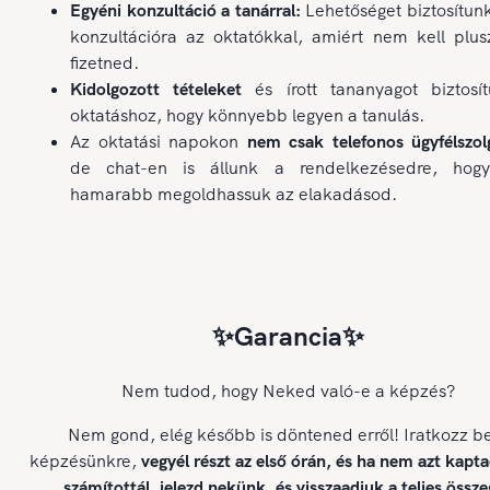
Egyéni konzultáció a tanárral:
Lehetőséget biztosítun
konzultációra az oktatókkal, amiért nem kell plus
fizetned.
Kidolgozott tételeket
és írott tananyagot biztosí
oktatáshoz, hogy könnyebb legyen a tanulás.
Az oktatási napokon
nem csak telefonos ügyfélszolg
de chat-en is állunk a rendelkezésedre, hog
hamarabb megoldhassuk az elakadásod.
✨Garancia✨
Nem tudod, hogy Neked való-e a képzés?
Nem gond, elég később is döntened erről! Iratkozz b
képzésünkre,
vegyél részt az első órán, és ha nem azt kapt
számítottál, jelezd nekünk, és visszaadjuk a teljes össze