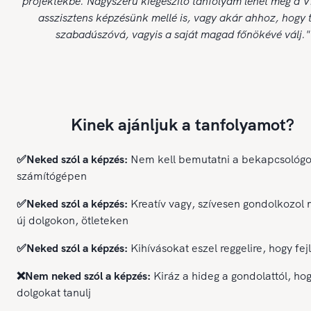
projektekbe. Nagyszerű kiegészítő tanfolyam lehet még a Vi
asszisztens képzésünk mellé is, vagy akár ahhoz, hogy t
szabadúszóvá, vagyis a saját magad főnökévé válj."
Kinek ajánljuk a tanfolyamot?
✅Neked szól a képzés:
Nem kell bemutatni a bekapcsológ
számítógépen
✅Neked szól a képzés:
Kreatív vagy, szívesen gondolkozol 
új dolgokon, ötleteken
✅Neked szól a képzés:
Kihívásokat eszel reggelire, hogy fej
❌Nem neked szól a képzés:
Kiráz a hideg a gondolattól, hog
dolgokat tanulj