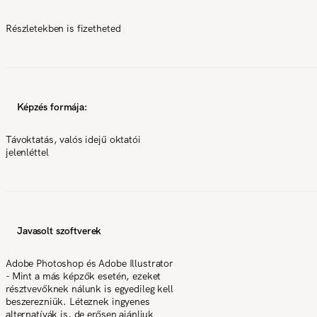
Részletekben is fizetheted
Képzés formája:
Távoktatás, valós idejű oktatói
jelenléttel
Javasolt szoftverek
Adobe Photoshop és Adobe Illustrator
- Mint a más képzők esetén, ezeket
résztvevőknek nálunk is egyedileg kell
beszerezniük. Léteznek ingyenes
alternatívák is, de erősen ajánljuk