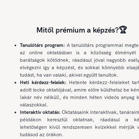
Mitől prémium a képzés?🏆
Tanulótárs program:
A tanulótárs programmal megte
az online oktatásban is a közösség élményét 
barátságok kötődnek, ráadásul jóval nagyobb esél
elvégezni így a képzést, és sokkal könnyebb elsajá
tudást, ha van valaki, akivel együtt tanultok.
Heti kérdezz-felelek:
Hetente kérdezz-feleleket tar
adott lecke oktatójával, amire előre küldhetsz be ké
(akár név nélkül), és minden héten videós anyag k
válaszokkal.
Interaktív oktatás:
Oktatásaink interaktívak, tanárain
példákon keresztül oktatnak, ráadásul a ké
lehetőségen kívül rendszeresen kvízekkel mérjük v
tudásod az órákon.