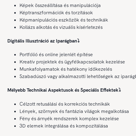
Képek összeállítása és manipulációja
Képtranszformációk és torzítások
Képmanipulációs eszközök és technikák
Kollázs alkotás és vizuális kísérletezés
Digitális Illusztráció az Iparágban
⤵️
Portfólió és online jelenlét építése
Kreatív projektek és ügyfélkapcsolatok kezelése
Munkafolyamatok és hatékony időkezelés
Szabadúszó vagy alkalmazotti lehetőségek az ipará
Mélyebb Technikai Aspektusok és Speciális Effektek
⤵️
Célzott retusálási és korrekciós technikák
Lények, szörnyek és fantázia világok megalkotása
Fény és árnyék rendszerek komplex kezelése
3D elemek integrálása és kompozitálása