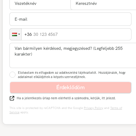
30 123 4567
Elolvastam és elfogadom az adatkezelési tájékoztatót. Hozzájárulok, hogy
adataimat elküldjétek a képzés szervezőjének.
Érdeklődöm
Ha a jelentkezés űrlap nem elérhető a számodra, kérjük, itt jelezd.
This site is protected by reCAPTCHA and the Google
Privacy Policy
and
Terms of
Service
apply.