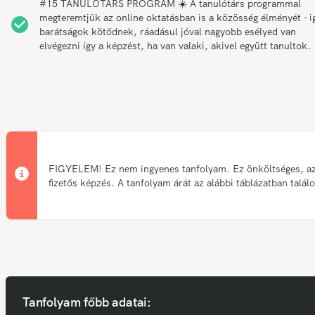
#15 TANULÓTÁRS PROGRAM ☀️ A tanulótárs programmal
megteremtjük az online oktatásban is a közösség élményét - i
barátságok kötődnek, ráadásul jóval nagyobb esélyed van
elvégezni így a képzést, ha van valaki, akivel együtt tanultok.
FIGYELEM! Ez nem ingyenes tanfolyam. Ez önköltséges, a
fizetős képzés. A tanfolyam árát az alábbi táblázatban talál
Tanfolyam főbb adatai: