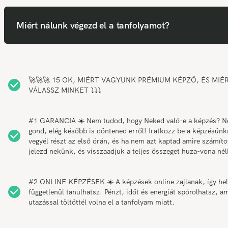
Miért nálunk végezd el a tanfolyamot?
🚀🚀🚀 15 OK, MIÉRT VAGYUNK PRÉMIUM KÉPZŐ, ÉS MIÉ
VÁLASSZ MINKET ⤵️⤵️⤵️
#1 GARANCIA ☀️ Nem tudod, hogy Neked való-e a képzés? 
gond, elég később is döntened erről! Iratkozz be a képzésünk
vegyél részt az első órán, és ha nem azt kaptad amire számítot
jelezd nekünk, és visszaadjuk a teljes összeget huza-vona nél
#2 ONLINE KÉPZÉSEK ☀️ A képzések online zajlanak, így hel
függetlenül tanulhatsz. Pénzt, időt és energiát spórolhatsz, am
utazással töltöttél volna el a tanfolyam miatt.