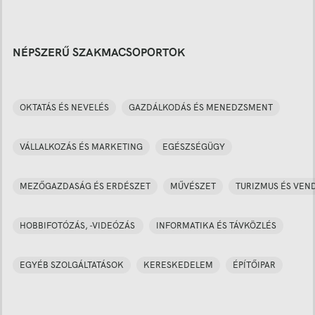
NÉPSZERŰ SZAKMACSOPORTOK
OKTATÁS ÉS NEVELÉS
GAZDÁLKODÁS ÉS MENEDZSMENT
VÁLLALKOZÁS ÉS MARKETING
EGÉSZSÉGÜGY
MEZŐGAZDASÁG ÉS ERDÉSZET
MŰVÉSZET
TURIZMUS ÉS VEN
HOBBIFOTÓZÁS, -VIDEÓZÁS
INFORMATIKA ÉS TÁVKÖZLÉS
EGYÉB SZOLGÁLTATÁSOK
KERESKEDELEM
ÉPÍTŐIPAR