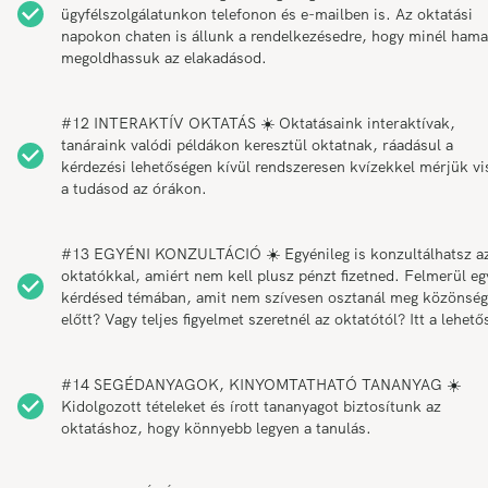
ügyfélszolgálatunkon telefonon és e-mailben is. Az oktatási
napokon chaten is állunk a rendelkezésedre, hogy minél ham
megoldhassuk az elakadásod.
#12 INTERAKTÍV OKTATÁS ☀️ Oktatásaink interaktívak,
tanáraink valódi példákon keresztül oktatnak, ráadásul a
kérdezési lehetőségen kívül rendszeresen kvízekkel mérjük vi
a tudásod az órákon.
#13 EGYÉNI KONZULTÁCIÓ ☀️ Egyénileg is konzultálhatsz a
oktatókkal, amiért nem kell plusz pénzt fizetned. Felmerül eg
kérdésed témában, amit nem szívesen osztanál meg közönség
előtt? Vagy teljes figyelmet szeretnél az oktatótól? Itt a lehető
#14 SEGÉDANYAGOK, KINYOMTATHATÓ TANANYAG ☀️
Kidolgozott tételeket és írott tananyagot biztosítunk az
oktatáshoz, hogy könnyebb legyen a tanulás.