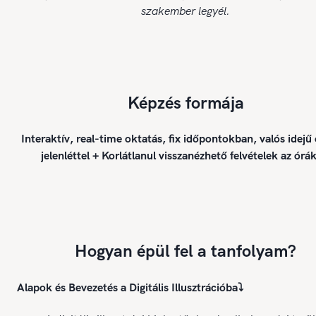
szakember legyél.
Képzés formája
Interaktív, real-time oktatás, fix időpontokban, valós idejű
jelenléttel + Korlátlanul visszanézhető felvételek az órák
Hogyan épül fel a tanfolyam?
Alapok és Bevezetés a Digitális Illusztrációba
⤵️