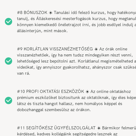
#8 BÓNUSZOK ☀️ Tanulási idő felező kurzus, hogy hatékony
tanulj, és Álláskeresési mesterfogások kurzus, hogy megtanul
könnyen kiemelkedő önéletrajzot írni, és jobb eséllyel indulj 
állásinterjún, mint mások.
#9 KORLÁTLAN VISSZANÉZHETŐSÉG ☀️ Az órák online
visszanézhetőek, így ha nem tudsz mindegyiken részt venni,
lehetőséged lesz bepótolni azt. Korlátlanul megismételheted 
videókat, így annyiszor gyakorolhatsz, ahányszor csak szüks
van rá.
#10 PROFI OKTATÁSI ESZKÖZÖK ☀️ Az online oktatáshoz
prémium eszközöket biztosítunk az oktatóknak, így éles képe
látsz és tiszta hangot hallasz, nem homályos képpel és
dobozhanggal szembesülsz az órákon.
#11 SEGÍTŐKÉSZ ÜGYFÉLSZOLGÁLAT ☀️ Bármikor felmerü
kérdésed, kedves kollégáink segítségedre lesznek az