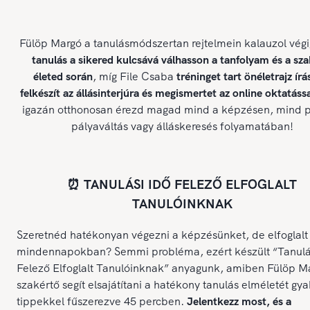
Fülöp Margó a tanulásmódszertan rejtelmein kalauzol végi
tanulás a sikered kulcsává válhasson a tanfolyam és a sz
életed során
, míg File Csaba
tréninget tart önéletrajz írá
felkészít az állásinterjúra és megismertet az online oktatássa
igazán otthonosan érezd magad mind a képzésen, mind p
pályaváltás vagy álláskeresés folyamatában!
⏰ TANULÁSI IDŐ FELEZŐ ELFOGLALT
TANULÓINKNAK
Szeretnéd hatékonyan végezni a képzésünket, de elfoglalt
mindennapokban? Semmi probléma, ezért készült “Tanulá
Felező Elfoglalt Tanulóinknak” anyagunk, amiben Fülöp M
szakértő segít elsajátítani a hatékony tanulás elméletét gya
tippekkel fűszerezve 45 percben.
Jelentkezz most, és a