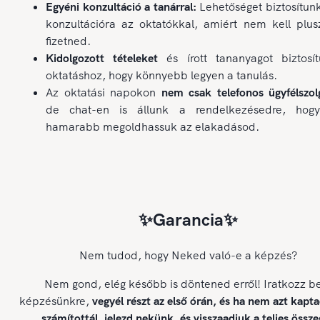
Egyéni konzultáció a tanárral:
Lehetőséget biztosítun
konzultációra az oktatókkal, amiért nem kell plus
fizetned.
Kidolgozott tételeket
és írott tananyagot biztosí
oktatáshoz, hogy könnyebb legyen a tanulás.
Az oktatási napokon
nem csak telefonos ügyfélszolg
de chat-en is állunk a rendelkezésedre, hog
hamarabb megoldhassuk az elakadásod.
✨Garancia✨
Nem tudod, hogy Neked való-e a képzés?
Nem gond, elég később is döntened erről! Iratkozz b
képzésünkre,
vegyél részt az első órán, és ha nem azt kapt
számítottál, jelezd nekünk, és visszaadjuk a teljes össze