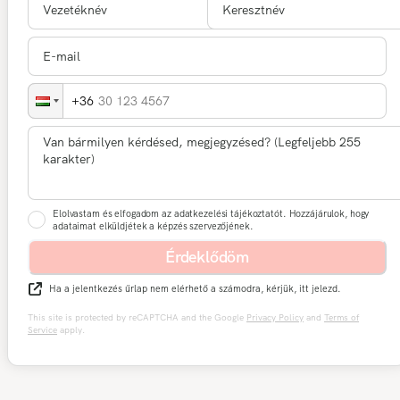
30 123 4567
Elolvastam és elfogadom az adatkezelési tájékoztatót. Hozzájárulok, hogy
adataimat elküldjétek a képzés szervezőjének.
Érdeklődöm
Ha a jelentkezés űrlap nem elérhető a számodra, kérjük, itt jelezd.
This site is protected by reCAPTCHA and the Google
Privacy Policy
and
Terms of
Service
apply.