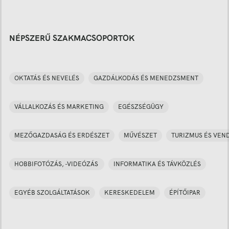
NÉPSZERŰ SZAKMACSOPORTOK
OKTATÁS ÉS NEVELÉS
GAZDÁLKODÁS ÉS MENEDZSMENT
VÁLLALKOZÁS ÉS MARKETING
EGÉSZSÉGÜGY
MEZŐGAZDASÁG ÉS ERDÉSZET
MŰVÉSZET
TURIZMUS ÉS VEN
HOBBIFOTÓZÁS, -VIDEÓZÁS
INFORMATIKA ÉS TÁVKÖZLÉS
EGYÉB SZOLGÁLTATÁSOK
KERESKEDELEM
ÉPÍTŐIPAR