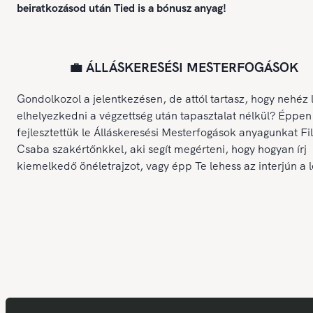
beiratkozásod után Tied is a bónusz anyag!
💼 ÁLLÁSKERESÉSI MESTERFOGÁSOK
Gondolkozol a jelentkezésen, de attól tartasz, hogy nehéz 
elhelyezkedni a végzettség után tapasztalat nélkül? Éppen
fejlesztettük le Álláskeresési Mesterfogások anyagunkat Fi
Csaba szakértőnkkel, aki segít megérteni, hogy hogyan írj
kiemelkedő önéletrajzot, vagy épp Te lehess az interjún a 