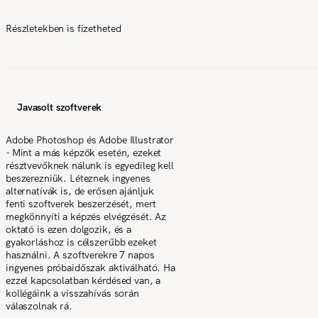
Részletekben is fizetheted
Javasolt szoftverek
Adobe Photoshop és Adobe Illustrator
- Mint a más képzők esetén, ezeket
résztvevőknek nálunk is egyedileg kell
beszerezniük. Léteznek ingyenes
alternatívák is, de erősen ajánljuk
fenti szoftverek beszerzését, mert
megkönnyíti a képzés elvégzését. Az
oktató is ezen dolgozik, és a
gyakorláshoz is célszerűbb ezeket
használni. A szoftverekre 7 napos
ingyenes próbaidőszak aktiválható. Ha
ezzel kapcsolatban kérdésed van, a
kollégáink a visszahívás során
válaszolnak rá.