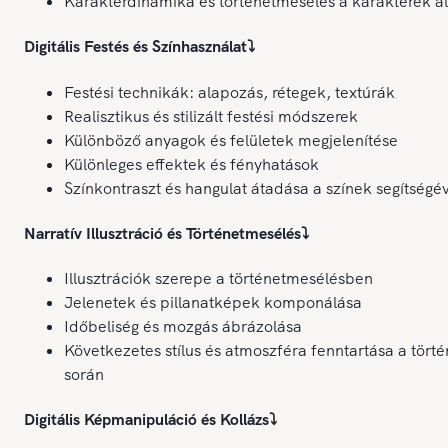
Karakterdinamika és történetmesélés a karakterek ál
Digitális Festés és Színhasználat
⤵️
Festési technikák: alapozás, rétegek, textúrák
Realisztikus és stilizált festési módszerek
Különböző anyagok és felületek megjelenítése
Különleges effektek és fényhatások
Színkontraszt és hangulat átadása a színek segítségé
Narratív Illusztráció és Történetmesélés
⤵️
Illusztrációk szerepe a történetmesélésben
Jelenetek és pillanatképek komponálása
Időbeliség és mozgás ábrázolása
Következetes stílus és atmoszféra fenntartása a törté
során
Digitális Képmanipuláció és Kollázs
⤵️