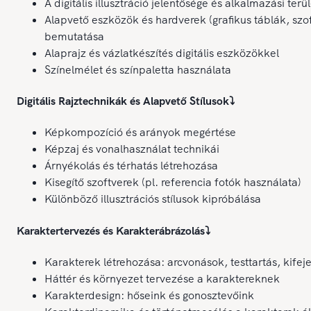
A digitális illusztráció jelentősége és alkalmazási terül
Alapvető eszközök és hardverek (grafikus táblák, szo
bemutatása
Alaprajz és vázlatkészítés digitális eszközökkel
Színelmélet és színpaletta használata
Digitális Rajztechnikák és Alapvető Stílusok
⤵️
Képkompozíció és arányok megértése
Képzaj és vonalhasználat technikái
Árnyékolás és térhatás létrehozása
Kisegítő szoftverek (pl. referencia fotók használata)
Különböző illusztrációs stílusok kipróbálása
Karaktertervezés és Karakterábrázolás
⤵️
Karakterek létrehozása: arcvonások, testtartás, kifej
Háttér és környezet tervezése a karaktereknek
Karakterdesign: hőseink és gonosztevőink