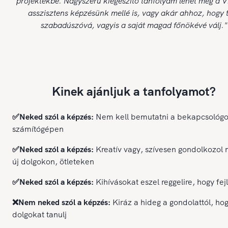
projektekbe. Nagyszerű kiegészítő tanfolyam lehet még a Vi
asszisztens képzésünk mellé is, vagy akár ahhoz, hogy t
szabadúszóvá, vagyis a saját magad főnökévé válj."
Kinek ajánljuk a tanfolyamot?
✅Neked szól a képzés:
Nem kell bemutatni a bekapcsológ
számítógépen
✅Neked szól a képzés:
Kreatív vagy, szívesen gondolkozol 
új dolgokon, ötleteken
✅Neked szól a képzés:
Kihívásokat eszel reggelire, hogy fej
❌Nem neked szól a képzés:
Kiráz a hideg a gondolattól, hog
dolgokat tanulj