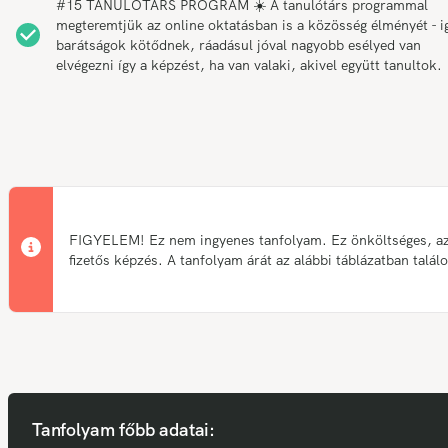
#15 TANULÓTÁRS PROGRAM ☀️ A tanulótárs programmal
megteremtjük az online oktatásban is a közösség élményét - i
barátságok kötődnek, ráadásul jóval nagyobb esélyed van
elvégezni így a képzést, ha van valaki, akivel együtt tanultok.
FIGYELEM! Ez nem ingyenes tanfolyam. Ez önköltséges, a
fizetős képzés. A tanfolyam árát az alábbi táblázatban talál
Tanfolyam főbb adatai: