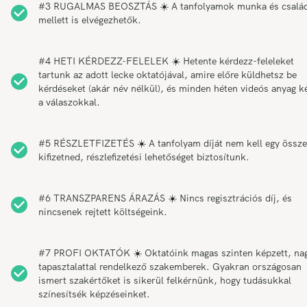
#3 RUGALMAS BEOSZTÁS ☀️ A tanfolyamok munka és csalá
mellett is elvégezhetők.
#4 HETI KÉRDEZZ-FELELEK ☀️ Hetente kérdezz-feleleket
tartunk az adott lecke oktatójával, amire előre küldhetsz be
kérdéseket (akár név nélkül), és minden héten videós anyag k
a válaszokkal.
#5 RÉSZLETFIZETÉS ☀️ A tanfolyam díját nem kell egy össz
kifizetned, részlefizetési lehetőséget biztosítunk.
#6 TRANSZPARENS ÁRAZÁS ☀️ Nincs regisztrációs díj, és
nincsenek rejtett költségeink.
#7 PROFI OKTATÓK ☀️ Oktatóink magas szinten képzett, na
tapasztalattal rendelkező szakemberek. Gyakran országosan
ismert szakértőket is sikerül felkérnünk, hogy tudásukkal
színesítsék képzéseinket.