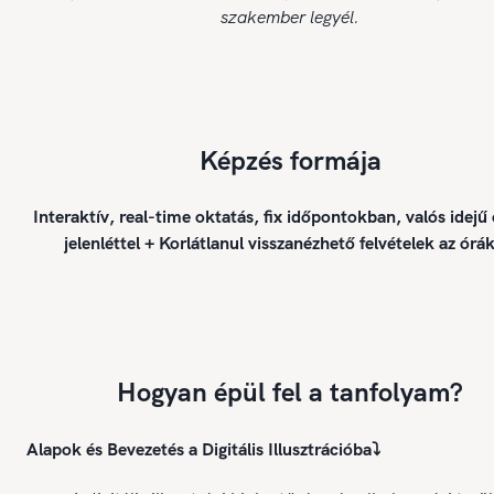
szakember legyél.
Képzés formája
Interaktív, real-time oktatás, fix időpontokban, valós idejű
jelenléttel + Korlátlanul visszanézhető felvételek az órák
Hogyan épül fel a tanfolyam?
Alapok és Bevezetés a Digitális Illusztrációba
⤵️