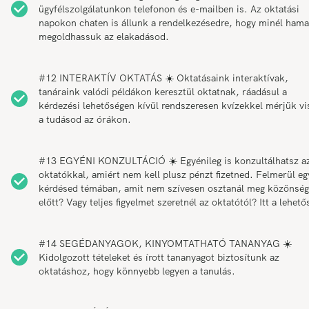
ügyfélszolgálatunkon telefonon és e-mailben is. Az oktatási
napokon chaten is állunk a rendelkezésedre, hogy minél ham
megoldhassuk az elakadásod.
#12 INTERAKTÍV OKTATÁS ☀️ Oktatásaink interaktívak,
tanáraink valódi példákon keresztül oktatnak, ráadásul a
kérdezési lehetőségen kívül rendszeresen kvízekkel mérjük vi
a tudásod az órákon.
#13 EGYÉNI KONZULTÁCIÓ ☀️ Egyénileg is konzultálhatsz a
oktatókkal, amiért nem kell plusz pénzt fizetned. Felmerül eg
kérdésed témában, amit nem szívesen osztanál meg közönség
előtt? Vagy teljes figyelmet szeretnél az oktatótól? Itt a lehető
#14 SEGÉDANYAGOK, KINYOMTATHATÓ TANANYAG ☀️
Kidolgozott tételeket és írott tananyagot biztosítunk az
oktatáshoz, hogy könnyebb legyen a tanulás.