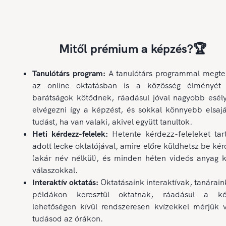
Mitől prémium a képzés?🏆
Tanulótárs program:
A tanulótárs programmal megte
az online oktatásban is a közösség élményét 
barátságok kötődnek, ráadásul jóval nagyobb esél
elvégezni így a képzést, és sokkal könnyebb elsajá
tudást, ha van valaki, akivel együtt tanultok.
Heti kérdezz-felelek:
Hetente kérdezz-feleleket tar
adott lecke oktatójával, amire előre küldhetsz be ké
(akár név nélkül), és minden héten videós anyag k
válaszokkal.
Interaktív oktatás:
Oktatásaink interaktívak, tanárain
példákon keresztül oktatnak, ráadásul a ké
lehetőségen kívül rendszeresen kvízekkel mérjük v
tudásod az órákon.