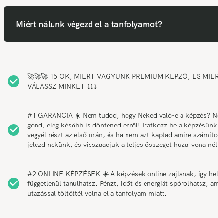
Miért nálunk végezd el a tanfolyamot?
🚀🚀🚀 15 OK, MIÉRT VAGYUNK PRÉMIUM KÉPZŐ, ÉS MIÉ
VÁLASSZ MINKET ⤵️⤵️⤵️
#1 GARANCIA ☀️ Nem tudod, hogy Neked való-e a képzés? 
gond, elég később is döntened erről! Iratkozz be a képzésünk
vegyél részt az első órán, és ha nem azt kaptad amire számítot
jelezd nekünk, és visszaadjuk a teljes összeget huza-vona nél
#2 ONLINE KÉPZÉSEK ☀️ A képzések online zajlanak, így hel
függetlenül tanulhatsz. Pénzt, időt és energiát spórolhatsz, am
utazással töltöttél volna el a tanfolyam miatt.