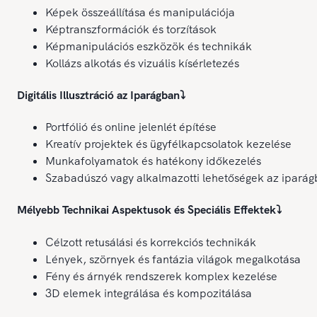
Képek összeállítása és manipulációja
Képtranszformációk és torzítások
Képmanipulációs eszközök és technikák
Kollázs alkotás és vizuális kísérletezés
Digitális Illusztráció az Iparágban
⤵️
Portfólió és online jelenlét építése
Kreatív projektek és ügyfélkapcsolatok kezelése
Munkafolyamatok és hatékony időkezelés
Szabadúszó vagy alkalmazotti lehetőségek az ipará
Mélyebb Technikai Aspektusok és Speciális Effektek
⤵️
Célzott retusálási és korrekciós technikák
Lények, szörnyek és fantázia világok megalkotása
Fény és árnyék rendszerek komplex kezelése
3D elemek integrálása és kompozitálása