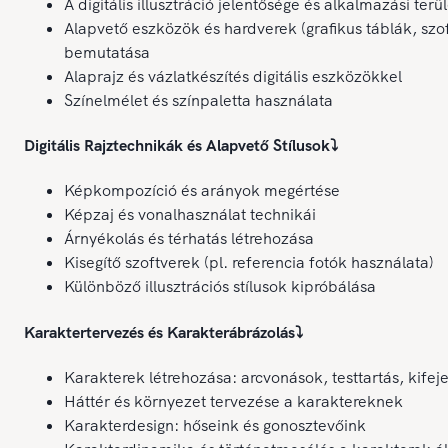
A digitális illusztráció jelentősége és alkalmazási terül
Alapvető eszközök és hardverek (grafikus táblák, szo
bemutatása
Alaprajz és vázlatkészítés digitális eszközökkel
Színelmélet és színpaletta használata
Digitális Rajztechnikák és Alapvető Stílusok
⤵️
Képkompozíció és arányok megértése
Képzaj és vonalhasználat technikái
Árnyékolás és térhatás létrehozása
Kisegítő szoftverek (pl. referencia fotók használata)
Különböző illusztrációs stílusok kipróbálása
Karaktertervezés és Karakterábrázolás
⤵️
Karakterek létrehozása: arcvonások, testtartás, kifej
Háttér és környezet tervezése a karaktereknek
Karakterdesign: hőseink és gonosztevőink