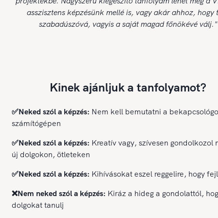
projektekbe. Nagyszerű kiegészítő tanfolyam lehet még a Vi
asszisztens képzésünk mellé is, vagy akár ahhoz, hogy t
szabadúszóvá, vagyis a saját magad főnökévé válj."
Kinek ajánljuk a tanfolyamot?
✅Neked szól a képzés:
Nem kell bemutatni a bekapcsológ
számítógépen
✅Neked szól a képzés:
Kreatív vagy, szívesen gondolkozol 
új dolgokon, ötleteken
✅Neked szól a képzés:
Kihívásokat eszel reggelire, hogy fej
❌Nem neked szól a képzés:
Kiráz a hideg a gondolattól, hog
dolgokat tanulj