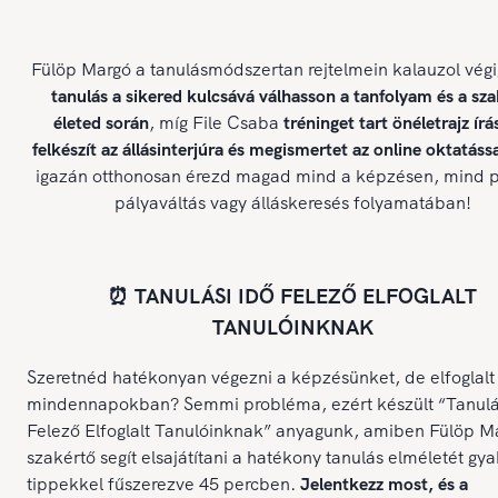
Fülöp Margó a tanulásmódszertan rejtelmein kalauzol végi
tanulás a sikered kulcsává válhasson a tanfolyam és a sz
életed során
, míg File Csaba
tréninget tart önéletrajz írá
felkészít az állásinterjúra és megismertet az online oktatássa
igazán otthonosan érezd magad mind a képzésen, mind p
pályaváltás vagy álláskeresés folyamatában!
⏰ TANULÁSI IDŐ FELEZŐ ELFOGLALT
TANULÓINKNAK
Szeretnéd hatékonyan végezni a képzésünket, de elfoglalt
mindennapokban? Semmi probléma, ezért készült “Tanulá
Felező Elfoglalt Tanulóinknak” anyagunk, amiben Fülöp M
szakértő segít elsajátítani a hatékony tanulás elméletét gya
tippekkel fűszerezve 45 percben.
Jelentkezz most, és a