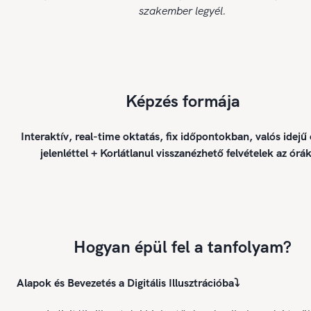
szakember legyél.
Képzés formája
Interaktív, real-time oktatás, fix időpontokban, valós idejű
jelenléttel + Korlátlanul visszanézhető felvételek az órák
Hogyan épül fel a tanfolyam?
Alapok és Bevezetés a Digitális Illusztrációba
⤵️