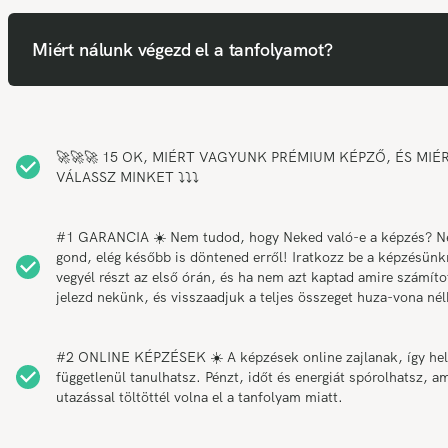
Miért nálunk végezd el a tanfolyamot?
🚀🚀🚀 15 OK, MIÉRT VAGYUNK PRÉMIUM KÉPZŐ, ÉS MIÉ
VÁLASSZ MINKET ⤵️⤵️⤵️
#1 GARANCIA ☀️ Nem tudod, hogy Neked való-e a képzés? 
gond, elég később is döntened erről! Iratkozz be a képzésünk
vegyél részt az első órán, és ha nem azt kaptad amire számítot
jelezd nekünk, és visszaadjuk a teljes összeget huza-vona nél
#2 ONLINE KÉPZÉSEK ☀️ A képzések online zajlanak, így hel
függetlenül tanulhatsz. Pénzt, időt és energiát spórolhatsz, am
utazással töltöttél volna el a tanfolyam miatt.