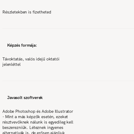
Részletekben is fizetheted
Képzés formája:
Távoktatás, valós idejű oktatói
jelenléttel
Javasolt szoftverek
Adobe Photoshop és Adobe Illustrator
- Mint a más képzők esetén, ezeket
résztvevőknek nálunk is egyedileg kell
beszerezniük. Léteznek ingyenes
alternatívák is, de erősen ajánljuk