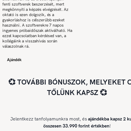
fenti szoftverek beszerzését, mert
megkönnyíti a képzés elvégzését. Az
oktató is ezen dolgozik, és a
gyakorláshoz is célszerűbb ezeket
használni. A szoftverekre 7 napos
ingyenes próbaidőszak aktiválható. Ha
ezzel kapcsolatban kérdésed van, a
kollégáink a visszahívás során
válaszolnak rá.
Ajándék
💞 TOVÁBBI BÓNUSZOK, MELYEKET 
TŐLÜNK KAPSZ 💞
Jelentkezz tanfolyamunkra most, és
ajándékba kapsz 2 ku
összesen 33.990 forint értékben
!