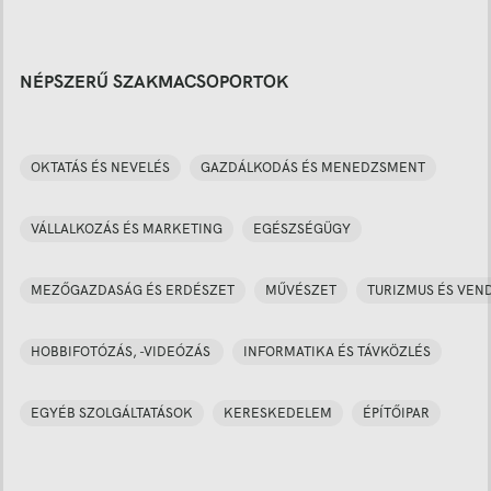
NÉPSZERŰ SZAKMACSOPORTOK
OKTATÁS ÉS NEVELÉS
GAZDÁLKODÁS ÉS MENEDZSMENT
VÁLLALKOZÁS ÉS MARKETING
EGÉSZSÉGÜGY
MEZŐGAZDASÁG ÉS ERDÉSZET
MŰVÉSZET
TURIZMUS ÉS VEN
HOBBIFOTÓZÁS, -VIDEÓZÁS
INFORMATIKA ÉS TÁVKÖZLÉS
EGYÉB SZOLGÁLTATÁSOK
KERESKEDELEM
ÉPÍTŐIPAR