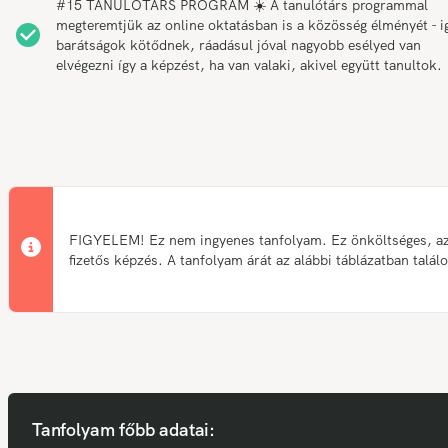
#15 TANULÓTÁRS PROGRAM ☀️ A tanulótárs programmal
megteremtjük az online oktatásban is a közösség élményét - i
barátságok kötődnek, ráadásul jóval nagyobb esélyed van
elvégezni így a képzést, ha van valaki, akivel együtt tanultok.
FIGYELEM! Ez nem ingyenes tanfolyam. Ez önköltséges, a
fizetős képzés. A tanfolyam árát az alábbi táblázatban talál
Tanfolyam főbb adatai: