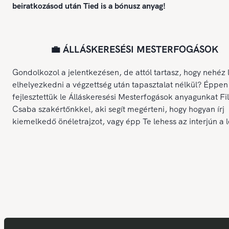
beiratkozásod után Tied is a bónusz anyag!
💼 ÁLLÁSKERESÉSI MESTERFOGÁSOK
Gondolkozol a jelentkezésen, de attól tartasz, hogy nehéz 
elhelyezkedni a végzettség után tapasztalat nélkül? Éppen
fejlesztettük le Álláskeresési Mesterfogások anyagunkat Fi
Csaba szakértőnkkel, aki segít megérteni, hogy hogyan írj
kiemelkedő önéletrajzot, vagy épp Te lehess az interjún a 