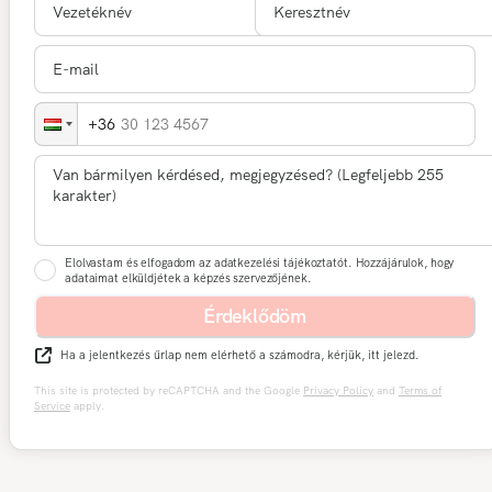
30 123 4567
Elolvastam és elfogadom az adatkezelési tájékoztatót. Hozzájárulok, hogy
adataimat elküldjétek a képzés szervezőjének.
Érdeklődöm
Ha a jelentkezés űrlap nem elérhető a számodra, kérjük, itt jelezd.
This site is protected by reCAPTCHA and the Google
Privacy Policy
and
Terms of
Service
apply.