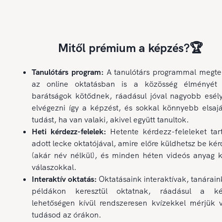
Mitől prémium a képzés?🏆
Tanulótárs program:
A tanulótárs programmal megte
az online oktatásban is a közösség élményét 
barátságok kötődnek, ráadásul jóval nagyobb esél
elvégezni így a képzést, és sokkal könnyebb elsajá
tudást, ha van valaki, akivel együtt tanultok.
Heti kérdezz-felelek:
Hetente kérdezz-feleleket tar
adott lecke oktatójával, amire előre küldhetsz be ké
(akár név nélkül), és minden héten videós anyag k
válaszokkal.
Interaktív oktatás:
Oktatásaink interaktívak, tanárain
példákon keresztül oktatnak, ráadásul a ké
lehetőségen kívül rendszeresen kvízekkel mérjük v
tudásod az órákon.