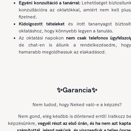
Egyéni konzultáció a tanárral:
Lehetőséget biztosítun
konzultációra az oktatókkal, amiért nem kell plus
fizetned.
Kidolgozott tételeket
és írott tananyagot biztosí
oktatáshoz, hogy könnyebb legyen a tanulás.
Az oktatási napokon
nem csak telefonos ügyfélszolg
de chat-en is állunk a rendelkezésedre, hog
hamarabb megoldhassuk az elakadásod.
✨Garancia✨
Nem tudod, hogy Neked való-e a képzés?
Nem gond, elég később is döntened erről! Iratkozz b
képzésünkre,
vegyél részt az első órán, és ha nem azt kapt
számítottál, jelezd nekünk, és visszaadjuk a teljes össze