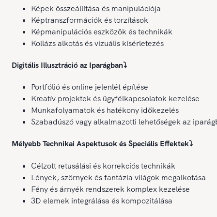
Képek összeállítása és manipulációja
Képtranszformációk és torzítások
Képmanipulációs eszközök és technikák
Kollázs alkotás és vizuális kísérletezés
Digitális Illusztráció az Iparágban
⤵️
Portfólió és online jelenlét építése
Kreatív projektek és ügyfélkapcsolatok kezelése
Munkafolyamatok és hatékony időkezelés
Szabadúszó vagy alkalmazotti lehetőségek az ipará
Mélyebb Technikai Aspektusok és Speciális Effektek
⤵️
Célzott retusálási és korrekciós technikák
Lények, szörnyek és fantázia világok megalkotása
Fény és árnyék rendszerek komplex kezelése
3D elemek integrálása és kompozitálása