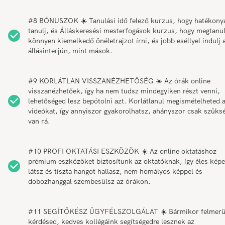
#8 BÓNUSZOK ☀️ Tanulási idő felező kurzus, hogy hatékony
tanulj, és Álláskeresési mesterfogások kurzus, hogy megtanul
könnyen kiemelkedő önéletrajzot írni, és jobb eséllyel indulj 
állásinterjún, mint mások.
#9 KORLÁTLAN VISSZANÉZHETŐSÉG ☀️ Az órák online
visszanézhetőek, így ha nem tudsz mindegyiken részt venni,
lehetőséged lesz bepótolni azt. Korlátlanul megismételheted 
videókat, így annyiszor gyakorolhatsz, ahányszor csak szüks
van rá.
#10 PROFI OKTATÁSI ESZKÖZÖK ☀️ Az online oktatáshoz
prémium eszközöket biztosítunk az oktatóknak, így éles képe
látsz és tiszta hangot hallasz, nem homályos képpel és
dobozhanggal szembesülsz az órákon.
#11 SEGÍTŐKÉSZ ÜGYFÉLSZOLGÁLAT ☀️ Bármikor felmerü
kérdésed, kedves kollégáink segítségedre lesznek az