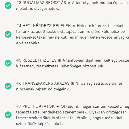
#3 RUGALMAS BEOSZTÁS ☀️ A tanfolyamok munka és csalá
mellett is elvégezhetők.
#4 HETI KÉRDEZZ-FELELEK ☀️ Hetente kérdezz-feleleket
tartunk az adott lecke oktatójával, amire előre küldhetsz be
kérdéseket (akár név nélkül), és minden héten videós anyag k
a válaszokkal.
#5 RÉSZLETFIZETÉS ☀️ A tanfolyam díját nem kell egy össz
kifizetned, részlefizetési lehetőséget biztosítunk.
#6 TRANSZPARENS ÁRAZÁS ☀️ Nincs regisztrációs díj, és
nincsenek rejtett költségeink.
#7 PROFI OKTATÓK ☀️ Oktatóink magas szinten képzett, na
tapasztalattal rendelkező szakemberek. Gyakran országosan
ismert szakértőket is sikerül felkérnünk, hogy tudásukkal
színesítsék képzéseinket.