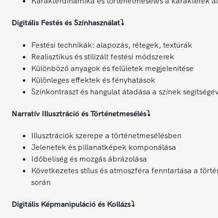
Karakterdinamika és történetmesélés a karakterek ál
Digitális Festés és Színhasználat
⤵️
Festési technikák: alapozás, rétegek, textúrák
Realisztikus és stilizált festési módszerek
Különböző anyagok és felületek megjelenítése
Különleges effektek és fényhatások
Színkontraszt és hangulat átadása a színek segítségé
Narratív Illusztráció és Történetmesélés
⤵️
Illusztrációk szerepe a történetmesélésben
Jelenetek és pillanatképek komponálása
Időbeliség és mozgás ábrázolása
Következetes stílus és atmoszféra fenntartása a törté
során
Digitális Képmanipuláció és Kollázs
⤵️