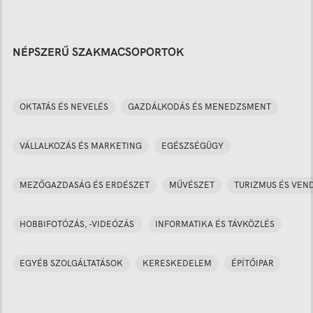
NÉPSZERŰ SZAKMACSOPORTOK
OKTATÁS ÉS NEVELÉS
GAZDÁLKODÁS ÉS MENEDZSMENT
VÁLLALKOZÁS ÉS MARKETING
EGÉSZSÉGÜGY
MEZŐGAZDASÁG ÉS ERDÉSZET
MŰVÉSZET
TURIZMUS ÉS VEN
HOBBIFOTÓZÁS, -VIDEÓZÁS
INFORMATIKA ÉS TÁVKÖZLÉS
EGYÉB SZOLGÁLTATÁSOK
KERESKEDELEM
ÉPÍTŐIPAR