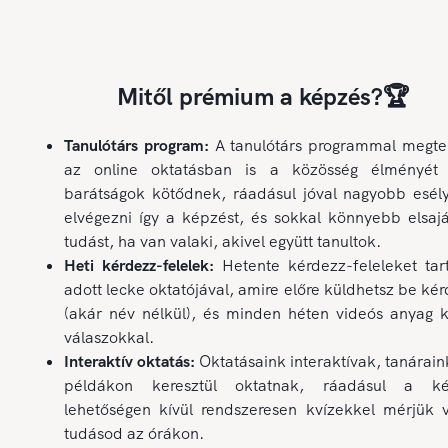
Mitől prémium a képzés?🏆
Tanulótárs program:
A tanulótárs programmal megte
az online oktatásban is a közösség élményét 
barátságok kötődnek, ráadásul jóval nagyobb esél
elvégezni így a képzést, és sokkal könnyebb elsajá
tudást, ha van valaki, akivel együtt tanultok.
Heti kérdezz-felelek:
Hetente kérdezz-feleleket tar
adott lecke oktatójával, amire előre küldhetsz be ké
(akár név nélkül), és minden héten videós anyag k
válaszokkal.
Interaktív oktatás:
Oktatásaink interaktívak, tanárain
példákon keresztül oktatnak, ráadásul a ké
lehetőségen kívül rendszeresen kvízekkel mérjük v
tudásod az órákon.