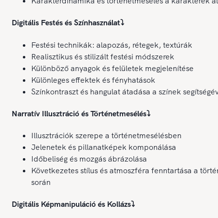
Karakterdinamika és történetmesélés a karakterek ál
Digitális Festés és Színhasználat
⤵️
Festési technikák: alapozás, rétegek, textúrák
Realisztikus és stilizált festési módszerek
Különböző anyagok és felületek megjelenítése
Különleges effektek és fényhatások
Színkontraszt és hangulat átadása a színek segítségé
Narratív Illusztráció és Történetmesélés
⤵️
Illusztrációk szerepe a történetmesélésben
Jelenetek és pillanatképek komponálása
Időbeliség és mozgás ábrázolása
Következetes stílus és atmoszféra fenntartása a törté
során
Digitális Képmanipuláció és Kollázs
⤵️