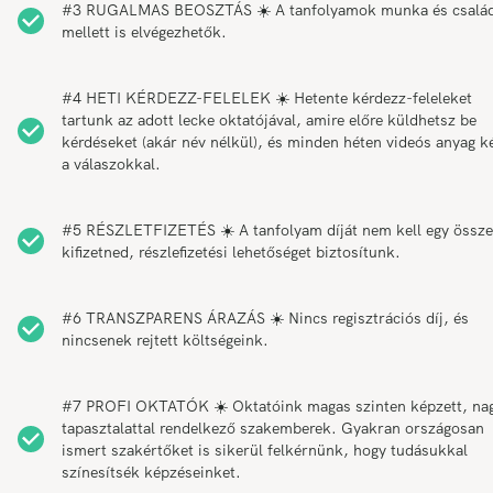
#3 RUGALMAS BEOSZTÁS ☀️ A tanfolyamok munka és csalá
mellett is elvégezhetők.
#4 HETI KÉRDEZZ-FELELEK ☀️ Hetente kérdezz-feleleket
tartunk az adott lecke oktatójával, amire előre küldhetsz be
kérdéseket (akár név nélkül), és minden héten videós anyag k
a válaszokkal.
#5 RÉSZLETFIZETÉS ☀️ A tanfolyam díját nem kell egy össz
kifizetned, részlefizetési lehetőséget biztosítunk.
#6 TRANSZPARENS ÁRAZÁS ☀️ Nincs regisztrációs díj, és
nincsenek rejtett költségeink.
#7 PROFI OKTATÓK ☀️ Oktatóink magas szinten képzett, na
tapasztalattal rendelkező szakemberek. Gyakran országosan
ismert szakértőket is sikerül felkérnünk, hogy tudásukkal
színesítsék képzéseinket.