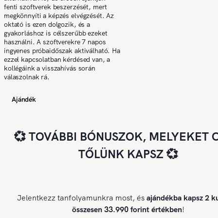
fenti szoftverek beszerzését, mert
megkönnyíti a képzés elvégzését. Az
oktató is ezen dolgozik, és a
gyakorláshoz is célszerűbb ezeket
használni. A szoftverekre 7 napos
ingyenes próbaidőszak aktiválható. Ha
ezzel kapcsolatban kérdésed van, a
kollégáink a visszahívás során
válaszolnak rá.
Ajándék
💞 TOVÁBBI BÓNUSZOK, MELYEKET 
TŐLÜNK KAPSZ 💞
Jelentkezz tanfolyamunkra most, és
ajándékba kapsz 2 ku
összesen 33.990 forint értékben
!