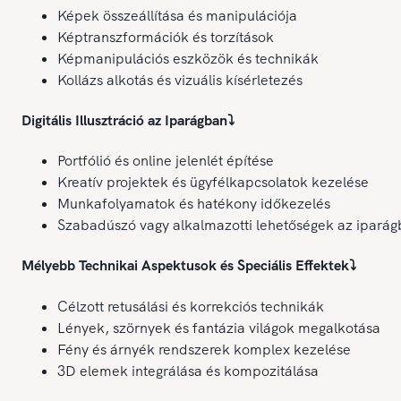
Képek összeállítása és manipulációja
Képtranszformációk és torzítások
Képmanipulációs eszközök és technikák
Kollázs alkotás és vizuális kísérletezés
Digitális Illusztráció az Iparágban
⤵️
Portfólió és online jelenlét építése
Kreatív projektek és ügyfélkapcsolatok kezelése
Munkafolyamatok és hatékony időkezelés
Szabadúszó vagy alkalmazotti lehetőségek az ipará
Mélyebb Technikai Aspektusok és Speciális Effektek
⤵️
Célzott retusálási és korrekciós technikák
Lények, szörnyek és fantázia világok megalkotása
Fény és árnyék rendszerek komplex kezelése
3D elemek integrálása és kompozitálása