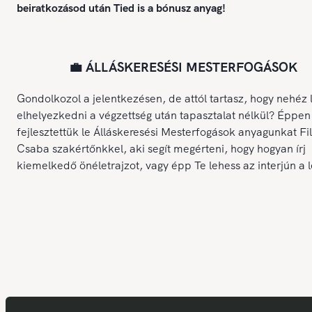
beiratkozásod után Tied is a bónusz anyag!
💼 ÁLLÁSKERESÉSI MESTERFOGÁSOK
Gondolkozol a jelentkezésen, de attól tartasz, hogy nehéz 
elhelyezkedni a végzettség után tapasztalat nélkül? Éppen
fejlesztettük le Álláskeresési Mesterfogások anyagunkat Fi
Csaba szakértőnkkel, aki segít megérteni, hogy hogyan írj
kiemelkedő önéletrajzot, vagy épp Te lehess az interjún a 