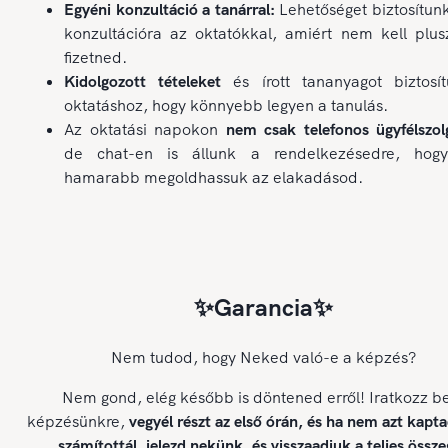
Egyéni konzultáció a tanárral:
Lehetőséget biztosítun
konzultációra az oktatókkal, amiért nem kell plus
fizetned.
Kidolgozott tételeket
és írott tananyagot biztosí
oktatáshoz, hogy könnyebb legyen a tanulás.
Az oktatási napokon
nem csak telefonos ügyfélszolg
de chat-en is állunk a rendelkezésedre, hog
hamarabb megoldhassuk az elakadásod.
✨Garancia✨
Nem tudod, hogy Neked való-e a képzés?
Nem gond, elég később is döntened erről! Iratkozz b
képzésünkre,
vegyél részt az első órán, és ha nem azt kapt
számítottál, jelezd nekünk, és visszaadjuk a teljes össze