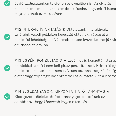
ügyfélszolgálatunkon telefonon és e-mailben is. Az oktatási
napokon chaten is állunk a rendelkezésedre, hogy minél ham
megoldhassuk az elakadásod.
#12 INTERAKTÍV OKTATÁS ☀️ Oktatásaink interaktívak,
tanáraink valódi példákon keresztül oktatnak, ráadásul a
kérdezési lehetőségen kívül rendszeresen kvízekkel mérjük vi
a tudásod az órákon.
#13 EGYÉNI KONZULTÁCIÓ ☀️ Egyénileg is konzultálhatsz a
oktatókkal, amiért nem kell plusz pénzt fizetned. Felmerül eg
kérdésed témában, amit nem szívesen osztanál meg közönség
előtt? Vagy teljes figyelmet szeretnél az oktatótól? Itt a lehető
#14 SEGÉDANYAGOK, KINYOMTATHATÓ TANANYAG ☀️
Kidolgozott tételeket és írott tananyagot biztosítunk az
oktatáshoz, hogy könnyebb legyen a tanulás.