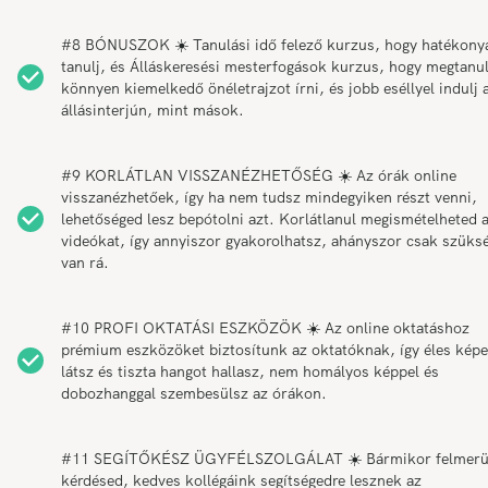
#8 BÓNUSZOK ☀️ Tanulási idő felező kurzus, hogy hatékony
tanulj, és Álláskeresési mesterfogások kurzus, hogy megtanul
könnyen kiemelkedő önéletrajzot írni, és jobb eséllyel indulj 
állásinterjún, mint mások.
#9 KORLÁTLAN VISSZANÉZHETŐSÉG ☀️ Az órák online
visszanézhetőek, így ha nem tudsz mindegyiken részt venni,
lehetőséged lesz bepótolni azt. Korlátlanul megismételheted 
videókat, így annyiszor gyakorolhatsz, ahányszor csak szüks
van rá.
#10 PROFI OKTATÁSI ESZKÖZÖK ☀️ Az online oktatáshoz
prémium eszközöket biztosítunk az oktatóknak, így éles képe
látsz és tiszta hangot hallasz, nem homályos képpel és
dobozhanggal szembesülsz az órákon.
#11 SEGÍTŐKÉSZ ÜGYFÉLSZOLGÁLAT ☀️ Bármikor felmerü
kérdésed, kedves kollégáink segítségedre lesznek az