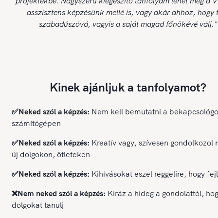
projektekbe. Nagyszerű kiegészítő tanfolyam lehet még a Vi
asszisztens képzésünk mellé is, vagy akár ahhoz, hogy t
szabadúszóvá, vagyis a saját magad főnökévé válj."
Kinek ajánljuk a tanfolyamot?
✅Neked szól a képzés:
Nem kell bemutatni a bekapcsológ
számítógépen
✅Neked szól a képzés:
Kreatív vagy, szívesen gondolkozol 
új dolgokon, ötleteken
✅Neked szól a képzés:
Kihívásokat eszel reggelire, hogy fej
❌Nem neked szól a képzés:
Kiráz a hideg a gondolattól, hog
dolgokat tanulj