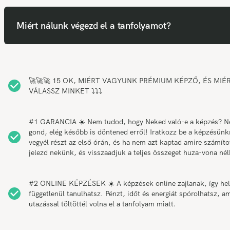
Miért nálunk végezd el a tanfolyamot?
🚀🚀🚀 15 OK, MIÉRT VAGYUNK PRÉMIUM KÉPZŐ, ÉS MIÉ
VÁLASSZ MINKET ⤵️⤵️⤵️
#1 GARANCIA ☀️ Nem tudod, hogy Neked való-e a képzés? 
gond, elég később is döntened erről! Iratkozz be a képzésünk
vegyél részt az első órán, és ha nem azt kaptad amire számítot
jelezd nekünk, és visszaadjuk a teljes összeget huza-vona nél
#2 ONLINE KÉPZÉSEK ☀️ A képzések online zajlanak, így hel
függetlenül tanulhatsz. Pénzt, időt és energiát spórolhatsz, am
utazással töltöttél volna el a tanfolyam miatt.