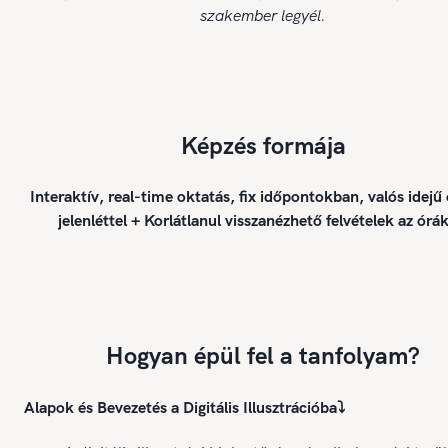
szakember legyél.
Képzés formája
Interaktív, real-time oktatás, fix időpontokban, valós idejű
jelenléttel + Korlátlanul visszanézhető felvételek az órák
Hogyan épül fel a tanfolyam?
Alapok és Bevezetés a Digitális Illusztrációba
⤵️