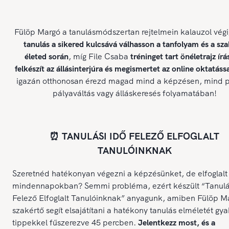
Fülöp Margó a tanulásmódszertan rejtelmein kalauzol végi
tanulás a sikered kulcsává válhasson a tanfolyam és a sz
életed során
, míg File Csaba
tréninget tart önéletrajz írá
felkészít az állásinterjúra és megismertet az online oktatássa
igazán otthonosan érezd magad mind a képzésen, mind p
pályaváltás vagy álláskeresés folyamatában!
⏰ TANULÁSI IDŐ FELEZŐ ELFOGLALT
TANULÓINKNAK
Szeretnéd hatékonyan végezni a képzésünket, de elfoglalt
mindennapokban? Semmi probléma, ezért készült “Tanulá
Felező Elfoglalt Tanulóinknak” anyagunk, amiben Fülöp M
szakértő segít elsajátítani a hatékony tanulás elméletét gya
tippekkel fűszerezve 45 percben.
Jelentkezz most, és a