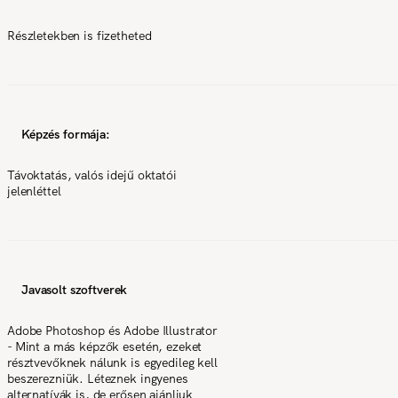
Részletekben is fizetheted
Képzés formája:
Távoktatás, valós idejű oktatói
jelenléttel
Javasolt szoftverek
Adobe Photoshop és Adobe Illustrator
- Mint a más képzők esetén, ezeket
résztvevőknek nálunk is egyedileg kell
beszerezniük. Léteznek ingyenes
alternatívák is, de erősen ajánljuk