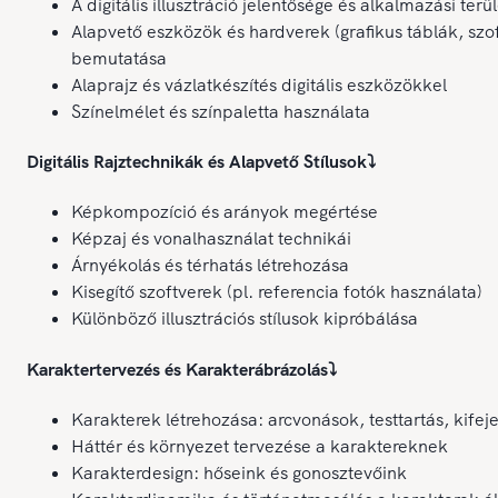
A digitális illusztráció jelentősége és alkalmazási terül
Alapvető eszközök és hardverek (grafikus táblák, szo
bemutatása
Alaprajz és vázlatkészítés digitális eszközökkel
Színelmélet és színpaletta használata
Digitális Rajztechnikák és Alapvető Stílusok
⤵️
Képkompozíció és arányok megértése
Képzaj és vonalhasználat technikái
Árnyékolás és térhatás létrehozása
Kisegítő szoftverek (pl. referencia fotók használata)
Különböző illusztrációs stílusok kipróbálása
Karaktertervezés és Karakterábrázolás
⤵️
Karakterek létrehozása: arcvonások, testtartás, kifej
Háttér és környezet tervezése a karaktereknek
Karakterdesign: hőseink és gonosztevőink