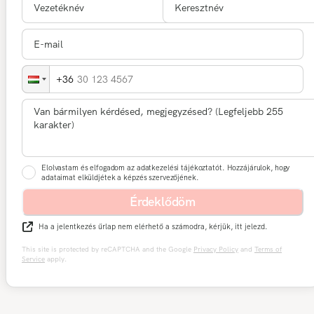
30 123 4567
Elolvastam és elfogadom az adatkezelési tájékoztatót. Hozzájárulok, hogy
adataimat elküldjétek a képzés szervezőjének.
Érdeklődöm
Ha a jelentkezés űrlap nem elérhető a számodra, kérjük, itt jelezd.
This site is protected by reCAPTCHA and the Google
Privacy Policy
and
Terms of
Service
apply.