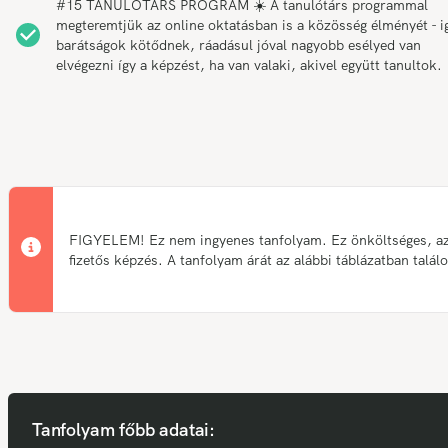
#15 TANULÓTÁRS PROGRAM ☀️ A tanulótárs programmal
megteremtjük az online oktatásban is a közösség élményét - i
barátságok kötődnek, ráadásul jóval nagyobb esélyed van
elvégezni így a képzést, ha van valaki, akivel együtt tanultok.
FIGYELEM! Ez nem ingyenes tanfolyam. Ez önköltséges, a
fizetős képzés. A tanfolyam árát az alábbi táblázatban talál
Tanfolyam főbb adatai: