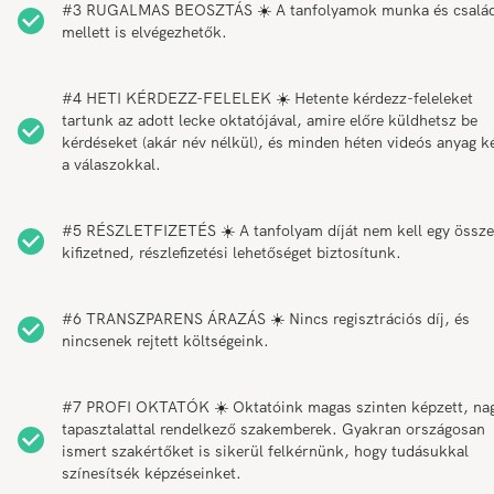
#3 RUGALMAS BEOSZTÁS ☀️ A tanfolyamok munka és csalá
mellett is elvégezhetők.
#4 HETI KÉRDEZZ-FELELEK ☀️ Hetente kérdezz-feleleket
tartunk az adott lecke oktatójával, amire előre küldhetsz be
kérdéseket (akár név nélkül), és minden héten videós anyag k
a válaszokkal.
#5 RÉSZLETFIZETÉS ☀️ A tanfolyam díját nem kell egy össz
kifizetned, részlefizetési lehetőséget biztosítunk.
#6 TRANSZPARENS ÁRAZÁS ☀️ Nincs regisztrációs díj, és
nincsenek rejtett költségeink.
#7 PROFI OKTATÓK ☀️ Oktatóink magas szinten képzett, na
tapasztalattal rendelkező szakemberek. Gyakran országosan
ismert szakértőket is sikerül felkérnünk, hogy tudásukkal
színesítsék képzéseinket.