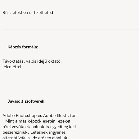
Részletekben is fizetheted
Képzés formája:
Távoktatás, valós idejű oktatói
jelenléttel
Javasolt szoftverek
Adobe Photoshop és Adobe Illustrator
- Mint a más képzők esetén, ezeket
résztvevőknek nálunk is egyedileg kell
beszerezniük. Léteznek ingyenes
alternatívák is, de erősen ajánljuk