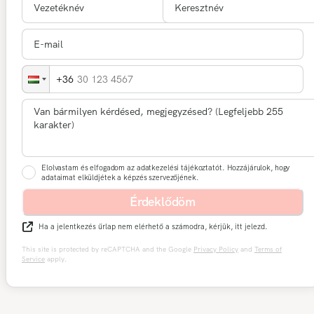
30 123 4567
Elolvastam és elfogadom az adatkezelési tájékoztatót. Hozzájárulok, hogy
adataimat elküldjétek a képzés szervezőjének.
Érdeklődöm
Ha a jelentkezés űrlap nem elérhető a számodra, kérjük, itt jelezd.
This site is protected by reCAPTCHA and the Google
Privacy Policy
and
Terms of
Service
apply.