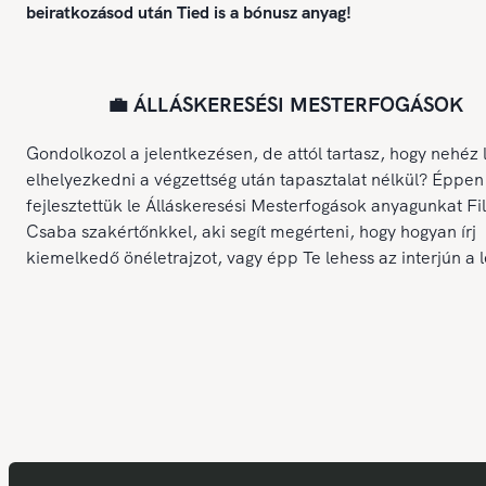
beiratkozásod után Tied is a bónusz anyag!
💼 ÁLLÁSKERESÉSI MESTERFOGÁSOK
Gondolkozol a jelentkezésen, de attól tartasz, hogy nehéz 
elhelyezkedni a végzettség után tapasztalat nélkül? Éppen
fejlesztettük le Álláskeresési Mesterfogások anyagunkat Fi
Csaba szakértőnkkel, aki segít megérteni, hogy hogyan írj
kiemelkedő önéletrajzot, vagy épp Te lehess az interjún a 