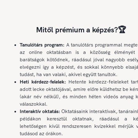
Mitől prémium a képzés?🏆
Tanulótárs program:
A tanulótárs programmal megte
az online oktatásban is a közösség élményét 
barátságok kötődnek, ráadásul jóval nagyobb esél
elvégezni így a képzést, és sokkal könnyebb elsajá
tudást, ha van valaki, akivel együtt tanultok.
Heti kérdezz-felelek:
Hetente kérdezz-feleleket tar
adott lecke oktatójával, amire előre küldhetsz be ké
(akár név nélkül), és minden héten videós anyag k
válaszokkal.
Interaktív oktatás:
Oktatásaink interaktívak, tanárain
példákon keresztül oktatnak, ráadásul a ké
lehetőségen kívül rendszeresen kvízekkel mérjük v
tudásod az órákon.