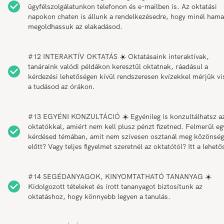
ügyfélszolgálatunkon telefonon és e-mailben is. Az oktatási
napokon chaten is állunk a rendelkezésedre, hogy minél ham
megoldhassuk az elakadásod.
#12 INTERAKTÍV OKTATÁS ☀️ Oktatásaink interaktívak,
tanáraink valódi példákon keresztül oktatnak, ráadásul a
kérdezési lehetőségen kívül rendszeresen kvízekkel mérjük vi
a tudásod az órákon.
#13 EGYÉNI KONZULTÁCIÓ ☀️ Egyénileg is konzultálhatsz a
oktatókkal, amiért nem kell plusz pénzt fizetned. Felmerül eg
kérdésed témában, amit nem szívesen osztanál meg közönség
előtt? Vagy teljes figyelmet szeretnél az oktatótól? Itt a lehető
#14 SEGÉDANYAGOK, KINYOMTATHATÓ TANANYAG ☀️
Kidolgozott tételeket és írott tananyagot biztosítunk az
oktatáshoz, hogy könnyebb legyen a tanulás.