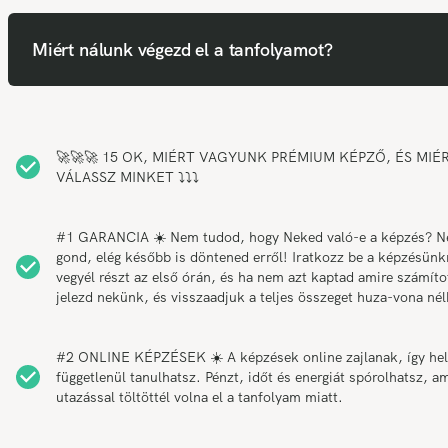
Miért nálunk végezd el a tanfolyamot?
🚀🚀🚀 15 OK, MIÉRT VAGYUNK PRÉMIUM KÉPZŐ, ÉS MIÉ
VÁLASSZ MINKET ⤵️⤵️⤵️
#1 GARANCIA ☀️ Nem tudod, hogy Neked való-e a képzés? 
gond, elég később is döntened erről! Iratkozz be a képzésünk
vegyél részt az első órán, és ha nem azt kaptad amire számítot
jelezd nekünk, és visszaadjuk a teljes összeget huza-vona nél
#2 ONLINE KÉPZÉSEK ☀️ A képzések online zajlanak, így hel
függetlenül tanulhatsz. Pénzt, időt és energiát spórolhatsz, am
utazással töltöttél volna el a tanfolyam miatt.