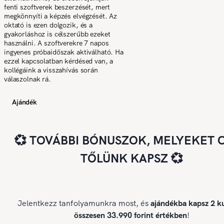
fenti szoftverek beszerzését, mert
megkönnyíti a képzés elvégzését. Az
oktató is ezen dolgozik, és a
gyakorláshoz is célszerűbb ezeket
használni. A szoftverekre 7 napos
ingyenes próbaidőszak aktiválható. Ha
ezzel kapcsolatban kérdésed van, a
kollégáink a visszahívás során
válaszolnak rá.
Ajándék
💞 TOVÁBBI BÓNUSZOK, MELYEKET 
TŐLÜNK KAPSZ 💞
Jelentkezz tanfolyamunkra most, és
ajándékba kapsz 2 ku
összesen 33.990 forint értékben
!