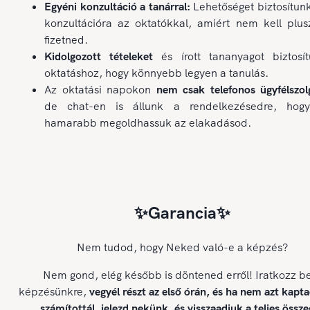
Egyéni konzultáció a tanárral:
Lehetőséget biztosítun
konzultációra az oktatókkal, amiért nem kell plus
fizetned.
Kidolgozott tételeket
és írott tananyagot biztosí
oktatáshoz, hogy könnyebb legyen a tanulás.
Az oktatási napokon
nem csak telefonos ügyfélszolg
de chat-en is állunk a rendelkezésedre, hog
hamarabb megoldhassuk az elakadásod.
✨Garancia✨
Nem tudod, hogy Neked való-e a képzés?
Nem gond, elég később is döntened erről! Iratkozz b
képzésünkre,
vegyél részt az első órán, és ha nem azt kapt
számítottál, jelezd nekünk, és visszaadjuk a teljes össze