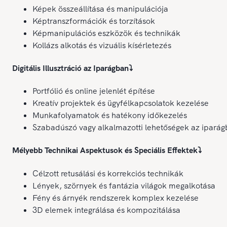
Képek összeállítása és manipulációja
Képtranszformációk és torzítások
Képmanipulációs eszközök és technikák
Kollázs alkotás és vizuális kísérletezés
Digitális Illusztráció az Iparágban
⤵️
Portfólió és online jelenlét építése
Kreatív projektek és ügyfélkapcsolatok kezelése
Munkafolyamatok és hatékony időkezelés
Szabadúszó vagy alkalmazotti lehetőségek az ipará
Mélyebb Technikai Aspektusok és Speciális Effektek
⤵️
Célzott retusálási és korrekciós technikák
Lények, szörnyek és fantázia világok megalkotása
Fény és árnyék rendszerek komplex kezelése
3D elemek integrálása és kompozitálása