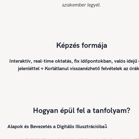
szakember legyél.
Képzés formája
Interaktív, real-time oktatás, fix időpontokban, valós idejű
jelenléttel + Korlátlanul visszanézhető felvételek az órák
Hogyan épül fel a tanfolyam?
Alapok és Bevezetés a Digitális Illusztrációba
⤵️