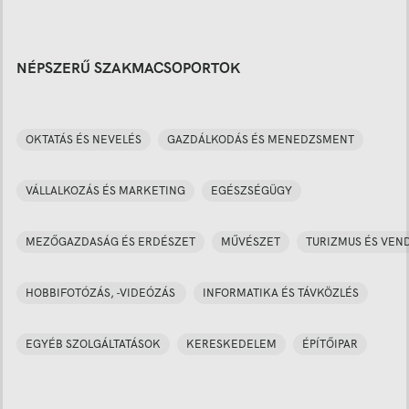
NÉPSZERŰ SZAKMACSOPORTOK
OKTATÁS ÉS NEVELÉS
GAZDÁLKODÁS ÉS MENEDZSMENT
VÁLLALKOZÁS ÉS MARKETING
EGÉSZSÉGÜGY
MEZŐGAZDASÁG ÉS ERDÉSZET
MŰVÉSZET
TURIZMUS ÉS VEN
HOBBIFOTÓZÁS, -VIDEÓZÁS
INFORMATIKA ÉS TÁVKÖZLÉS
EGYÉB SZOLGÁLTATÁSOK
KERESKEDELEM
ÉPÍTŐIPAR