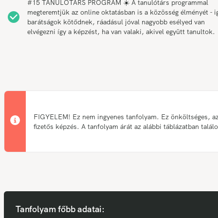
#15 TANULÓTÁRS PROGRAM ☀️ A tanulótárs programmal
megteremtjük az online oktatásban is a közösség élményét - i
barátságok kötődnek, ráadásul jóval nagyobb esélyed van
elvégezni így a képzést, ha van valaki, akivel együtt tanultok.
FIGYELEM! Ez nem ingyenes tanfolyam. Ez önköltséges, a
fizetős képzés. A tanfolyam árát az alábbi táblázatban talál
Tanfolyam főbb adatai: