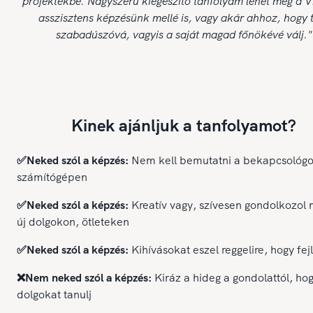
projektekbe. Nagyszerű kiegészítő tanfolyam lehet még a Vi
asszisztens képzésünk mellé is, vagy akár ahhoz, hogy t
szabadúszóvá, vagyis a saját magad főnökévé válj."
Kinek ajánljuk a tanfolyamot?
✅Neked szól a képzés:
Nem kell bemutatni a bekapcsológ
számítógépen
✅Neked szól a képzés:
Kreatív vagy, szívesen gondolkozol 
új dolgokon, ötleteken
✅Neked szól a képzés:
Kihívásokat eszel reggelire, hogy fej
❌Nem neked szól a képzés:
Kiráz a hideg a gondolattól, hog
dolgokat tanulj