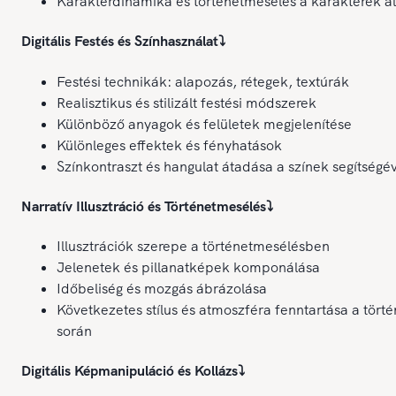
Karakterdinamika és történetmesélés a karakterek ál
Digitális Festés és Színhasználat
⤵️
Festési technikák: alapozás, rétegek, textúrák
Realisztikus és stilizált festési módszerek
Különböző anyagok és felületek megjelenítése
Különleges effektek és fényhatások
Színkontraszt és hangulat átadása a színek segítségé
Narratív Illusztráció és Történetmesélés
⤵️
Illusztrációk szerepe a történetmesélésben
Jelenetek és pillanatképek komponálása
Időbeliség és mozgás ábrázolása
Következetes stílus és atmoszféra fenntartása a törté
során
Digitális Képmanipuláció és Kollázs
⤵️