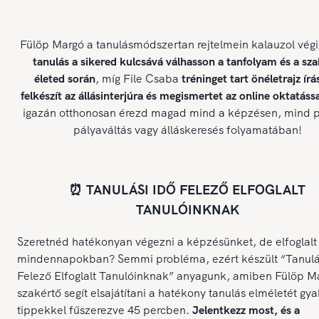
Fülöp Margó a tanulásmódszertan rejtelmein kalauzol végi
tanulás a sikered kulcsává válhasson a tanfolyam és a sz
életed során
, míg File Csaba
tréninget tart önéletrajz írá
felkészít az állásinterjúra és megismertet az online oktatássa
igazán otthonosan érezd magad mind a képzésen, mind p
pályaváltás vagy álláskeresés folyamatában!
⏰ TANULÁSI IDŐ FELEZŐ ELFOGLALT
TANULÓINKNAK
Szeretnéd hatékonyan végezni a képzésünket, de elfoglalt
mindennapokban? Semmi probléma, ezért készült “Tanulá
Felező Elfoglalt Tanulóinknak” anyagunk, amiben Fülöp M
szakértő segít elsajátítani a hatékony tanulás elméletét gya
tippekkel fűszerezve 45 percben.
Jelentkezz most, és a