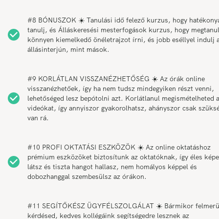
#8 BÓNUSZOK ☀️ Tanulási idő felező kurzus, hogy hatékony
tanulj, és Álláskeresési mesterfogások kurzus, hogy megtanul
könnyen kiemelkedő önéletrajzot írni, és jobb eséllyel indulj 
állásinterjún, mint mások.
#9 KORLÁTLAN VISSZANÉZHETŐSÉG ☀️ Az órák online
visszanézhetőek, így ha nem tudsz mindegyiken részt venni,
lehetőséged lesz bepótolni azt. Korlátlanul megismételheted 
videókat, így annyiszor gyakorolhatsz, ahányszor csak szüks
van rá.
#10 PROFI OKTATÁSI ESZKÖZÖK ☀️ Az online oktatáshoz
prémium eszközöket biztosítunk az oktatóknak, így éles képe
látsz és tiszta hangot hallasz, nem homályos képpel és
dobozhanggal szembesülsz az órákon.
#11 SEGÍTŐKÉSZ ÜGYFÉLSZOLGÁLAT ☀️ Bármikor felmerü
kérdésed, kedves kollégáink segítségedre lesznek az