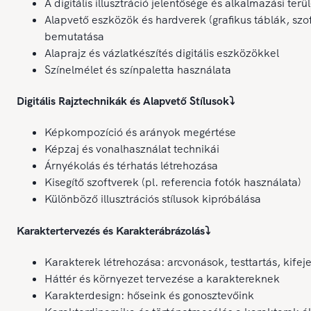
A digitális illusztráció jelentősége és alkalmazási terül
Alapvető eszközök és hardverek (grafikus táblák, szo
bemutatása
Alaprajz és vázlatkészítés digitális eszközökkel
Színelmélet és színpaletta használata
Digitális Rajztechnikák és Alapvető Stílusok
⤵️
Képkompozíció és arányok megértése
Képzaj és vonalhasználat technikái
Árnyékolás és térhatás létrehozása
Kisegítő szoftverek (pl. referencia fotók használata)
Különböző illusztrációs stílusok kipróbálása
Karaktertervezés és Karakterábrázolás
⤵️
Karakterek létrehozása: arcvonások, testtartás, kifej
Háttér és környezet tervezése a karaktereknek
Karakterdesign: hőseink és gonosztevőink